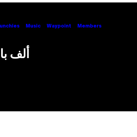
unchies
Music
Waypoint
Members
ألف با