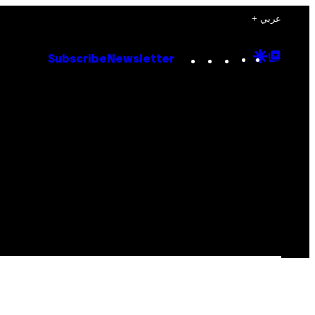
+ عربي
Instagram
TikTok
YouTube
Google
Goog
Subscribe
Newsletter
Discove
Top
Posts