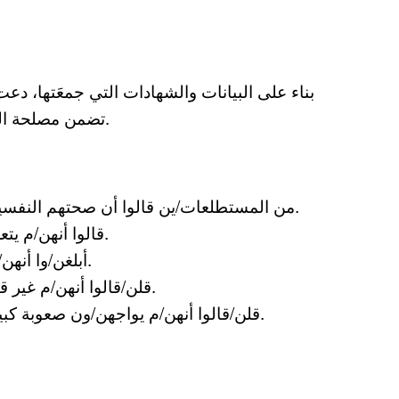
بناء على البيانات والشهادات التي جمعَتها، دع
تضمن مصلحة المنتميين لمجتمع الميم وتوقف تجريم المثلية الجنسية.
75% من المستطلعات/ين قالوا أن صحتهم النفسية قد تأثرت سلباً وبشكل كبير نتيجة الأزمة.
62% قالوا أنهن/م يتعرضن/ون لعنف أكبر في منازلهن/م الحالية.
48% أبلغن/وا أنهن/م غير قادرات/ين على الوصول إلى الدعم.
39% قلن/قالوا أنهن/م غير قادرات/ين على الوصول إلى مساحات آمنة.
46% قلن/قالوا أنهن/م يواجهن/ون صعوبة كبيرة في الوصول إلى خدمات الصحة العامة.