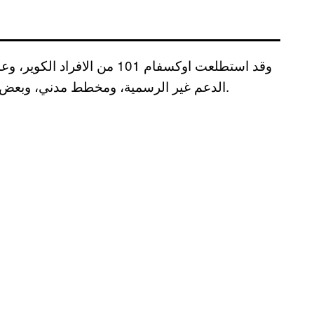
وقد استطلعت اوكسفام 101 من 
الدعم غير الرسمية، ومخطط مدني، وبعض أصحاب المؤسسات التجارية في المناطق المتضررة.