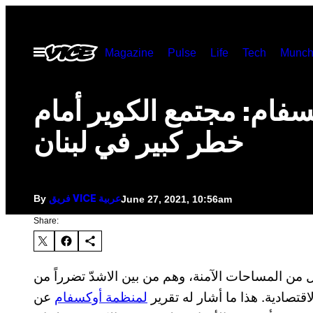
Skip
to
Open
Magazine
Pulse
Life
Tech
Munch
content
Menu
سفام: مجتمع الكوير أمام
خطر كبير في لبنان
By
June 27, 2021, 10:56am
فريق VICE عربية
Share:
ل من المساحات الآمنة، وهم من بين الاشدّ تضرراً من
قتصادية. هذا ما أشار له تقرير
لمنظمة أوكسفام
عن