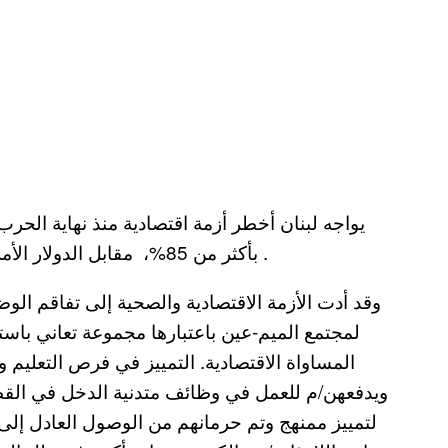
بأكثر من 85%، مقابل الدولار الأمريكي، ويعيش أكثر من نصف السكان تحت خط الفقر .
وقد أدت الأزمة الاقتصادية والصحية إلى تفاقم الو
لمجتمع الميم-عين باعتبارها مجموعة تعاني باستم
المساواة الاقتصادية. التمييز في فرص التعل
ويدفعهن/م للعمل في وظائف متدنية الدخل في القطا
لتمييز ممنهج وتم حرمانهم من الوصول العادل إل