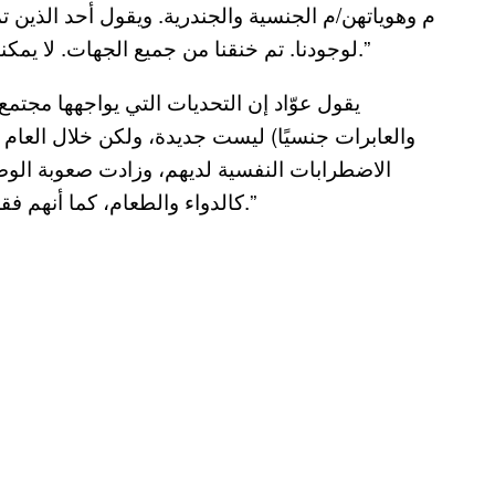
م وهوياتهن/م الجنسية والجندرية. ويقول أحد الذين ت
لوجودنا. تم خنقنا من جميع الجهات. لا يمكننا الخروج ولا العمل ولا الحصول على الدعم المناسب.”
يقول عوّاد إن التحديات التي يواجهها مجتمع 
والعابرات جنسيًا) ليست جديدة، ولكن خلال العام 
الاضطرابات النفسية لديهم، وزادت صعوبة الوص
كالدواء والطعام، كما أنهم فقدوا قدرة وجودهم في الأماكن العامة وفقدوا المسكن.”