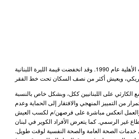
يواجه لبنان أخطر أزمة اقتصادية منذ نهاية الحرب الأهلية عام 1990. وقد انخفضت قيمة الليرة اللبنانية
ضع الكارثي على اللبنانيين ككل، وبشكل خاص بالنسبة
رار من التمييز المنهجي والافتقار إلى الحماية وعدم
يم والعمل انعكس مباشرة على فرصهن/م لكسب العيش
ع غير الرسمي. كما يتعرض الأفراد الكوير في لبنان
ى خدمات الصحة العامة والصحة النفسية لوقت طويل.