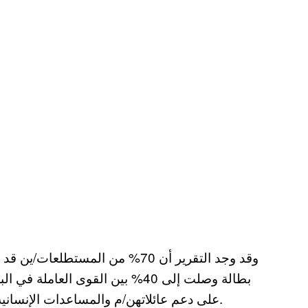
وقد وجد التقرير أن 70% من المست
بطالة وصلت إلى 40% بين القوى الع
على دعم عائلاتهن/م والمساعدات الإنسانية كان الوسيلة الوحيدة لتأمين احتياجاتهن/م الأساسية.