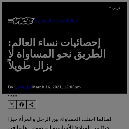
Skip
+ عربي
to
Open
Subscribe
Newsletter
content
Menu
إحصائيات نساء العالم:
الطريق نحو المساواة لا
يزال طويلاً
By
March 16, 2021, 12:03pm
غزل عثمان
Share:
لطالما احتلت المساواة بين الرجل والمرأة حيزًا
جيدًا من المبادئ الأساسية المنصوص عليها في