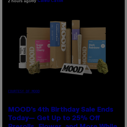
By
2 hours ago
Caleb Catlin
COURTESY OF MOOD
MOOD’s 4th Birthday Sale Ends
Today— Get Up to 25% Off
Prerolls, Flower, and More While