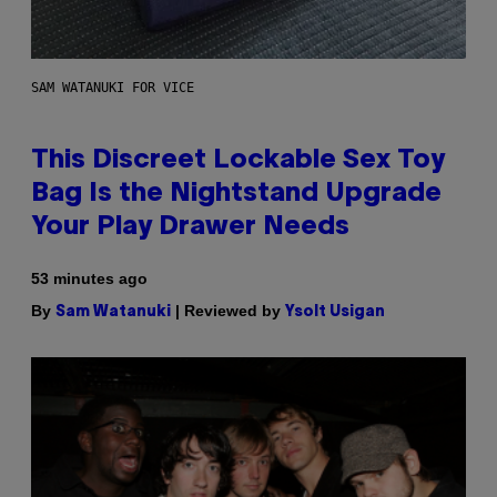
SAM WATANUKI FOR VICE
This Discreet Lockable Sex Toy
Bag Is the Nightstand Upgrade
Your Play Drawer Needs
53 minutes ago
By
| Reviewed by
Sam Watanuki
Ysolt Usigan