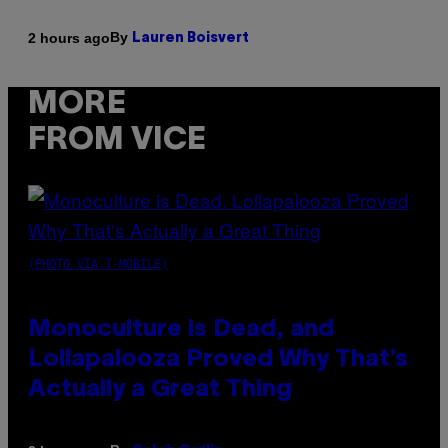
By
2 hours ago
Lauren Boisvert
MORE
FROM VICE
(PHOTO VIA T-MOBILE)
Monoculture is Dead, and
Lollapalooza Proved Why That’s
Actually a Great Thing