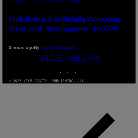
Helldivers 2 Officially Crossing
Over with Warhammer 40,000
By
3 hours ago
Denny Connolly
VICE
MEDIA
INSTAGRAM
TIKTOK
YOUTUBE
© 2026 VICE DIGITAL PUBLISHING, LLC