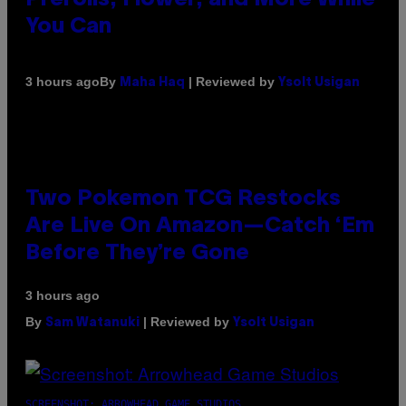
You Can
By
| Reviewed by
3 hours ago
Maha Haq
Ysolt Usigan
Two Pokemon TCG Restocks
Are Live On Amazon—Catch ‘Em
Before They’re Gone
3 hours ago
By
| Reviewed by
Sam Watanuki
Ysolt Usigan
SCREENSHOT: ARROWHEAD GAME STUDIOS