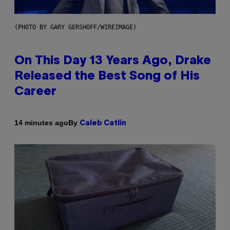
(PHOTO BY GARY GERSHOFF/WIREIMAGE)
On This Day 13 Years Ago, Drake
Released the Best Song of His
Career
By
14 minutes ago
Caleb Catlin