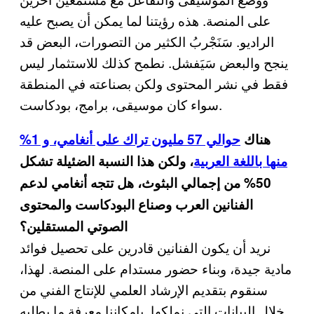
على المنصة. هذه رؤيتنا لما يمكن أن يصبح عليه
الراديو. سَنَجْربُ الكثير من التصورات، البعض قد
ينجح والبعض سَيَفشل. نطمح كذلك للاستثمار ليس
فقط في نشر المحتوى ولكن بصناعته في المنطقة
سواء كان موسيقى، برامج، بودكاست.
هناك
حوالي 57 مليون تراك على أنغامي، و 1%
منها باللغة العربية
، ولكن هذا النسبة الضئيلة تشكل
50% من إجمالي البثوث، هل تتجه أنغامي لدعم
الفنانين العرب وصناع البودكاست والمحتوى
الصوتي المستقلين؟
نريد أن يكون الفنانين قادرين على تحصيل فوائد
مادية جيدة، وبناء حضور مستدام على المنصة. لهذا،
سنقوم بتقديم الإرشاد العلمي للإنتاج الفني من
خلال البيانات التي نملكها. بإمكاننا معرفة ما يطلبه