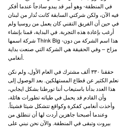
في المنطقة- وهو أمر قد يبدو ساذجاً عندما أفكر
فيه الآن، ولكن شركتي السابقة كانت تُدار من لبنان
في حين أن الفريق التقني كان يعمل من روسيا ولم
أرغب بإعادة هذه التجربة. في البداية، قمنا بإنشاء
شركة اسمها Think Big -هذا اسم الشركة من دون
مزاح – وفي الحقيقة هي الشركة التي صنعت بداية
أنغامي.
حققنا ٣٣٠ ألف مشترك في العام الأول، ولم نكن
نعلم الكثير عن قطاع المستهلكين. بعد الوصول إلى
هذا العدد بدأنا باستيعاب أننا تورطنا بشكل ايجابي،
وأن القادم قد يحمل في طياته تطورات هائلة،
وأخذت أنغامي كفكرة وكواقع تتشكل شيئا فشيئاً.
وعندما أصبحنا جاهزين أردت لها أن تنطلق من
بيروت وتبقى في المنطقة. والآن نحن نبني على