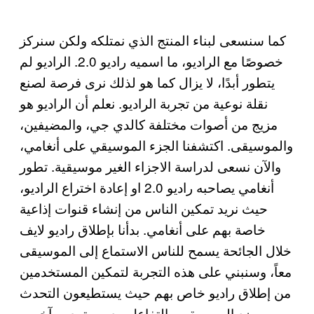
كما سنسعى لبناء المنتج الذي نمتلكه ولكن سنركز
خصوصًا مع الراديو، ما اسميه راديو 2.0. الراديو لم
يتطور أبدًا، لا يزال كما هو لذلك نرى فرصة لصنع
نقلة نوعية من تجربة الراديو. نعلم أن الراديو هو
مزيج من أصوات مختلفة كالدي جي، والمضيفين،
والموسيقى. اكتشفنا الجزء الموسيقي على أنغامي،
والآن نسعى لدراسة الاجزاء الغير موسيقية. تطور
أنغامي يصاحبه راديو 2.0 او إعادة اختراع الراديو،
حيث نريد تمكين الناس من إنشاء قنوات إذاعية
خاصة بهم على أنغامي. بدأنا بإطلاق راديو لايف
خلال الجائحة يسمح للناس الاستماع إلى الموسيقى
معاً، وسنبني على هذه التجربة لتمكين المستخدمين
من إطلاق راديو خاص بهم حيث يستطيعون التحدث
ووضع الموسيقى والتفاعل مع مستمعين آخرين