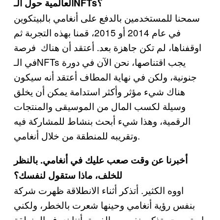
العالمية حول الـNFTs؟
سمحنا للمستخدمين بالدفع على أنغامي بالبيتكوين
في عام 2014 أو 2015، قمنا بهذه التجربة ثم
اوقفناها، لم تكن جاهزة بعد. أعتقد أن هناك فرصة
في الـNFTs يجب اقتناصها، نحن الآن في دورة
جنونية، ولكن في نهاية المطاف أعتقد أنه سيكون
هناك شيء مؤثر وأكثر استدامة يمكن أن يخلق
وسيلة لكسب المال من الموسيقى والمنتجات
الرقمية، وهذا شيء أبحث بنشاط للمشاركة فيه
وتقريبه للمنطقة من خلال أنغامي.
أخبرنا عن وقت صعب عليك في أنغامي. بالنظر
للخلف، ماذا ستقول لنفسك؟
اووه الكثير. أتذكر أثناء الانطلاقة ظهرت شركة
بنفس رؤية أنغامي وحينها شعرت بالخطر، ولكني
استمريت بتذكير نفسي والفريق أننا نعرف المنطقة