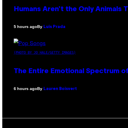
Humans Aren’t the Only Animals 
By
5 hours ago
Luis Prada
(PHOTO BY JO HALE/GETTY IMAGES)
The Entire Emotional Spectrum of
By
6 hours ago
Lauren Boisvert