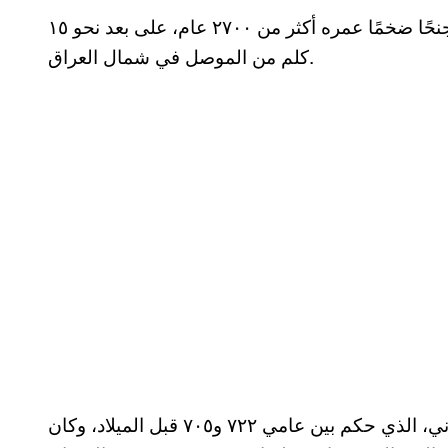
اكتشفت بعثة تنقيب بقيادة عالم آثار فرنسي، ثورًا مجنحًا ضخمًا عمره أكثر من ٢٧٠٠ عام، على بعد نحو ١٥
كلم من الموصل في شمال العراق.
ويعود التمثال إلى عهد الملك الآشوري سرجون الثاني، الذي حكم بين عامي ٧٢٢ و٧٠٥ قبل الميلاد، وكان