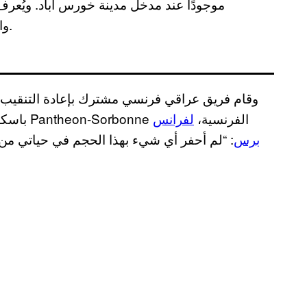
موجودًا عند مدخل مدينة خورس آباد. ويُعرف 
والحيوان، ويتميز برأس إنسان وجسم ثور وجناحي نسر.
وقام فريق عراقي فرنسي مشترك بإعادة التنقيب بق
باسكال بوترلان، أستاذ علم آثار الشرق الأوسط في جامعة Pantheon-Sorbonne الفرنسية،
لفرانس
برس
: “لم أحفر أي شيء بهذا الحجم في حياتي من