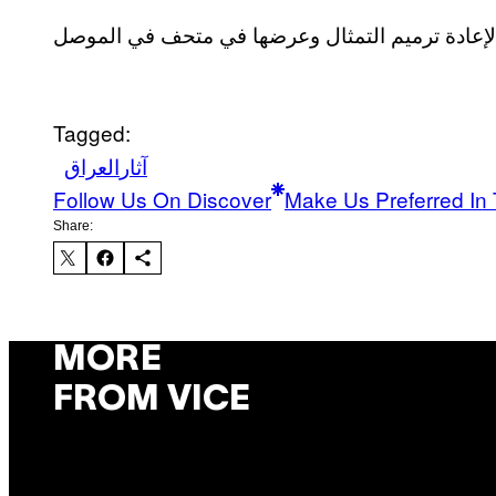
Tagged:
آثار
العراق
Follow Us On Discover
Make Us Preferred In 
Share:
MORE
FROM VICE