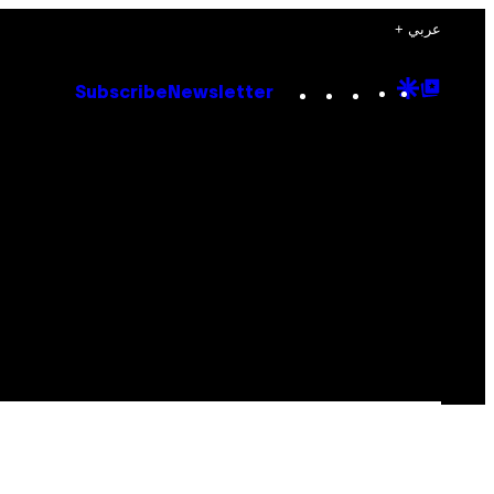
+ عربي
Instagram
TikTok
YouTube
Google
Goog
Subscribe
Newsletter
Discove
Top
Posts