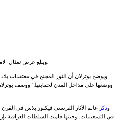
ويبلغ عرض تمثال “لاماسو” الضخم ٣،٨ متر، وطوله ٣.٩ متر، وووزنه ١٨ طنًا.
ويوضح بوترلان أن الثور المجنح في معتقدات بلاد 
ووضعها على مداخل المدن لحمايتها.” ووصف بوترلان ال
و
ذكر
عالم الآثار الفرنسي فيكتور بلاس في القرن ال
في التسعينيات. وحينها قامت السلطات العراقية بإزال