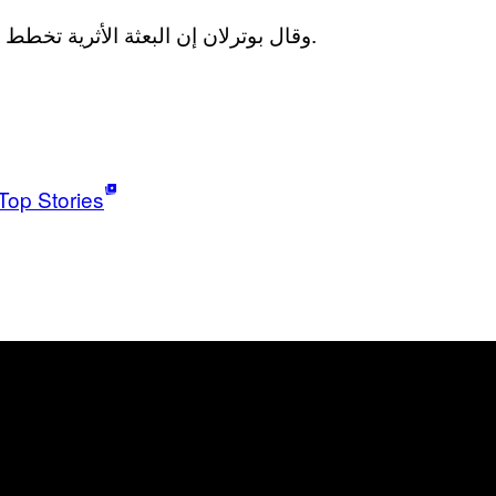
وقال بوترلان إن البعثة الأثرية تخطط لإعادة ترميم التمثال وعرضها في متحف في الموصل.
Top Stories