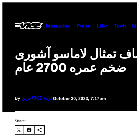
Skip
to
content
Open
Magazine
Pulse
Life
Tech
M
Menu
اف تمثال لاماسو آشورى
ضخم عمره 2700 عام
By
October 30, 2023, 7:17pm
فريق VICE عربية
Share: