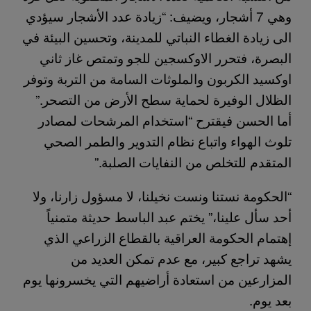
وهي 7 أشجار، ويضيف: “زيادة عدد الأشجار سيؤدي
الى زيادة الغطاء النباتي للمدينة، وتحسين البيئة في
البصرة، فتحرر الاوكسجين للجو وتمتص غاز ثاني
اوكسيد الكربون والملوثات السامة من التربة وتوفر
الظلال الوفيرة لحماية سطح الأرض من التصحر.”
أما الحسن فيقترح “استخدام المرشحات لمصادر
تلوث الهواء واتباع نظام التدوير والطمر الصحي
المتقدم للتخلص من النفايات الصلبة.”
“الحكومة نستنا ونست نخيلنا، لا مسؤول زارنا، ولا
أحد سأل علينا،” يختم عبد الباسط حديثة متمنياً
إهتمام الحكومة العراقية بالقطاع الزراعي الذي
يشهد تراجع كبير، مع عدم تمكن العديد من
المزارعين من استعادة أراضيهم التي يخسرونها يوم
بعد يوم.