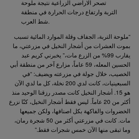
تصحر الاراضي الزراعية نتيجة ملوحة
التربة وارتفاع درجات الحرارة في منطقة
شط العرب.
“ملوحة التربة، الجفاف وقلة الموارد المائية تسبب
بموت العشرات من أشجار النخيل في مزرعتي، ما
يقارب 99% من الزرع مات،” يخبرني كريم عبد
الحسين المعله، 59 عاماً، مزارع آخر من منطقة أبي
الخصيب، خلال جولة في مزرعته ويضيف: “في
السبعينيات، كانت لدي 200 نخلة، كل ما لدي الآن
هو 15. أشجار النخيل كانت مصدر رزقنا الوحيد منذ
أكثر من 20 عاماً. ليس فقط أشجار النخيل، كنّا نزرع
الخضروات والفاكهة بكل اصنافها، ولكن جميعها
مات. كانت في مزرعتي أكثر من 50 شجرة رمان،
وما تبقى منها الآن خمس شجرات فقط.”