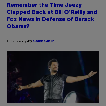
Remember the Time Jeezy
Clapped Back at Bill O’Reilly and
Fox News in Defense of Barack
Obama?
By
13 hours ago
Caleb Catlin