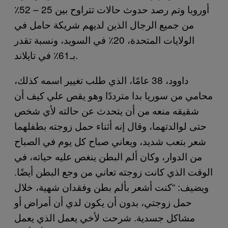
أوروبا وتم رصد حدوث حالات تتراوح بين 25 – 52٪
من جميع الرجال الذين لديهم شريكة حامل في
الولايات المتحدة، 20٪ في السويد، ونسبة تقدر
بـ61٪ في تايلاند.
داوود، 38 عامًا، الذي طلب تغيير اسمه كذلك،
محامي من سوريا بدا مترددًا وهو يقص علي كيف أن
شقيقه منعه من أن يتحدث عن حالته لأي شخص
حتى لوالدتهما، وقال إنه أثناء حمل زوجته بطفلهما
شعر بتعب شديد، ويعاني صباح كل يوم في الصباح
من الدوار، وكان ألم البطن ينغص عليه حياته، في
الوقت الذي كانت زوجته تعاني من وجع البطن أيضًا.
ويضيف: “كنت أشعر بألم بطن وفقدان شهية، خلال
حمل زوجتي، بدون أن يكون لدي أن أمراض أو
مشاكل جسدية. شرحت لأخي يعمل الذي يعمل