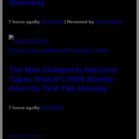
Giveaway
By
| Reviewed by
7 hours ago
Maha Haq
Ysolt Usigan
PHOTO BY JOHN LOCHER/POOL/AFP VIA GETTY IMAGES
The Man Charged in Rap Icon
Tupac Shakur’s 1996 Murder
Goes On Trial This Monday
By
7 hours ago
Dan Milam
MAHA HAQ FOR VICE