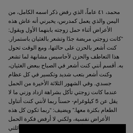
محمد، ٤١ عاماً، الذي رفض ذكر اسمه الكامل، من
اليمن والذي يعمل كمدرس، يخبرني أنه عاش هذه
الأعراض أثناء حمل زوجته بابنهما الأول ويقول:
“كانت زوجتي مريضة جدًا وتشعر بالغثيان باستمرار.
كنت أشعر بالحزن على حالتها، ومع الوقت تحول
هذا التعاطف والحزن لأحاسيس مشابهة لما تشعر
به. أقسم أنني كنت أشعر في الصباح ببعض الغثيان،
وكنت أشعر بتعب شديد وتكسير في كل عظام
جسدي. وفي الشهور الثلاثة الأخيرة من الحمل
عندما كانت زوجتي تأكل بشراهة ازداد وزني ما لا
يقل عن 5 كيلوغرام- حسناً ربما لأنني كنت أتناول
الطعام بكثرة معها.” ويضيف: “ربما تكون كل هذه
الأعراض نفسية، ولكني لا أرفض فكرة الحمل
التعاطفي، رغم أنني تعرضت للسخرية من عائلتي