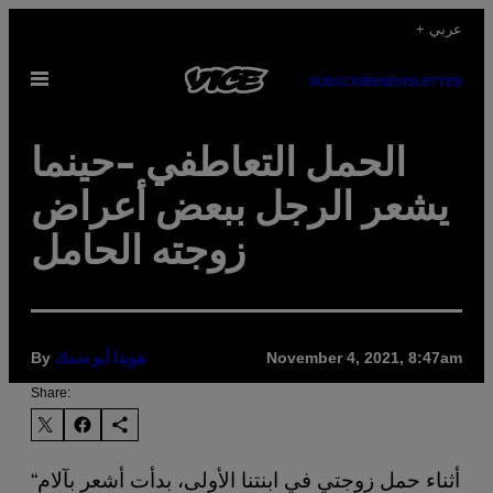
Skip
+ عربي
to
Open
content
SUBSCRIBE
NEWSLETTER
Menu
الحمل التعاطفي -حينما
يشعر الرجل ببعض أعراض
زوجته الحامل
By
November 4, 2021, 8:47am
هويدا أبو سمك
Share:
“أثناء حمل زوجتي في ابنتنا الأولى، بدأت أشعر بآلام