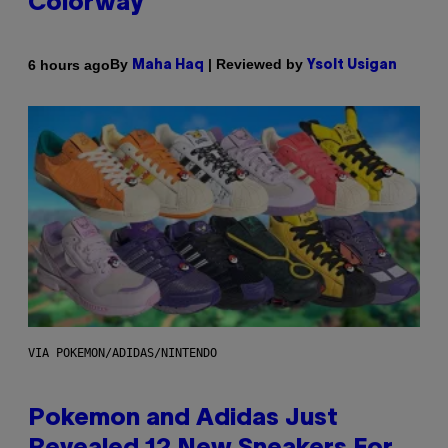
Colorway
By
| Reviewed by
6 hours ago
Maha Haq
Ysolt Usigan
VIA POKEMON/ADIDAS/NINTENDO
Pokemon and Adidas Just