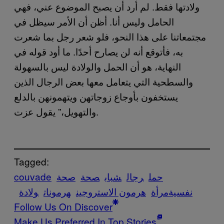
ولادتها فقط. لم أرد أن يصبح الموضوع عني، فهي
الحامل وليس أنا. أظن أن الأمر سيظل في
مجتمعاتنا على هذا النحو، فلو شعر رجل بما شعرت
به، فأتوقع أنه لن يصارح أحدًا. ما أود قوله في
النهاية، هو أن الحمل والولادة ليس بالسهولة
والسطحية التي يتعامل معها بعض الرجال الذين
يستخفون بأوجاع زوجاتهن ويتهمونهن بالدلع
والتهويل،” يقول عزت.
Tagged:
حمل
رجال
شباب
صحة
صحة
couvade
نفسية
مرأة
هرمون الاستروجين
هرمونات
ولادة
Follow Us On Discover
Make Us Preferred In Top Stories