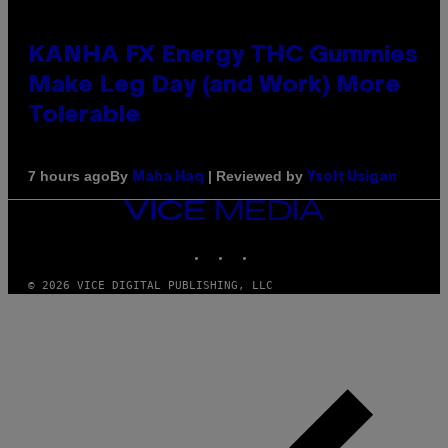
KANHA FX Energy THC Gummies
Make Leg Day (and Work) More
Tolerable
By
| Reviewed by
7 hours ago
Maha Haq
Ysolt Usigan
VICE
MEDIA
INSTAGRAM
TIKTOK
YOUTUBE
© 2026 VICE DIGITAL PUBLISHING, LLC