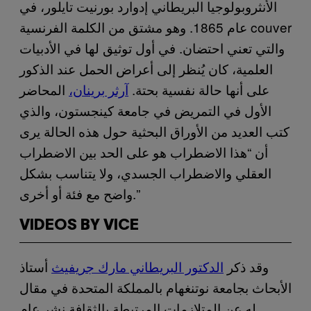
الأنثروبولوجيا البريطاني إدوارد بورنيت تايلور، في
عام 1865. وهو مشتق من الكلمة الفرنسية couver
والتي تعني احتضان. في أول توثيق لها في الأدبيات
العلمية، كان يُنظر إلى أعراض الحمل عند الذكور
على أنها حالة نفسية بحتة.
آرثر برينان،
المحاضر
الأول في التمريض في جامعة كينجستون، والذي
كتب العديد من الأوراق البحثية حول هذه الحالة يرى
أن “هذا الاضطراب هو على الحد بين الاضطراب
العقلي والاضطراب الجسدي، ولا يتناسب بشكل
واضح مع فئة أو أخرى.”
VIDEOS BY VICE
وقد ذكر
الدكتور البريطاني مارك جريفيث
أستاذ
الأبحاث بجامعة نوتنغهام بالمملكة المتحدة في مقال
له عن المتلازمات المرتبطة بالثقافة نشر عام