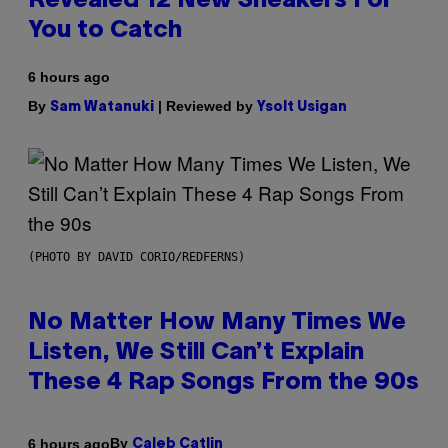
Revealed 12 New Sneakers For
You to Catch
6 hours ago
By
| Reviewed by
Sam Watanuki
Ysolt Usigan
(PHOTO BY DAVID CORIO/REDFERNS)
No Matter How Many Times We
Listen, We Still Can’t Explain
These 4 Rap Songs From the 90s
By
6 hours ago
Caleb Catlin