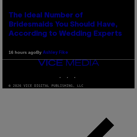
The Ideal Number of
Bridesmaids You Should Have,
According to Wedding Experts
By
16 hours ago
Ashley Fike
VICE
MEDIA
INSTAGRAM
TIKTOK
YOUTUBE
© 2026 VICE DIGITAL PUBLISHING, LLC