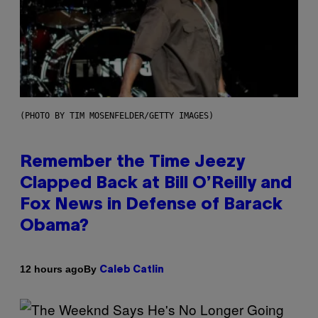
(PHOTO BY TIM MOSENFELDER/GETTY IMAGES)
Remember the Time Jeezy
Clapped Back at Bill O’Reilly and
Fox News in Defense of Barack
Obama?
By
12 hours ago
Caleb Catlin