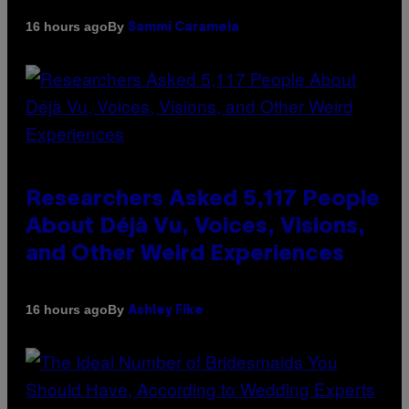
By
16 hours ago
Sammi Caramela
Researchers Asked 5,117 People
About Déjà Vu, Voices, Visions,
and Other Weird Experiences
By
16 hours ago
Ashley Fike