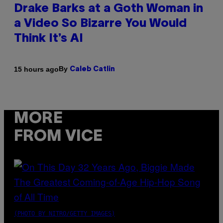
Drake Barks at a Goth Woman in
a Video So Bizarre You Would
Think It’s AI
By
15 hours ago
Caleb Catlin
MORE
FROM VICE
(PHOTO BY NITRO/GETTY IMAGES)