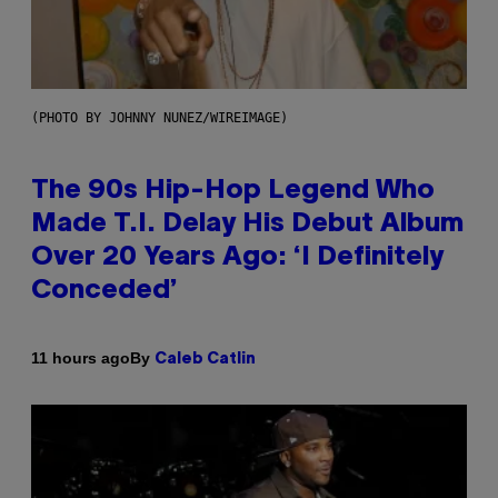
(PHOTO BY JOHNNY NUNEZ/WIREIMAGE)
The 90s Hip-Hop Legend Who
Made T.I. Delay His Debut Album
Over 20 Years Ago: ‘I Definitely
Conceded’
By
11 hours ago
Caleb Catlin