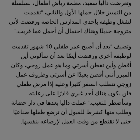
وتعرضت داليا سعيد، معلمة رياض أطفال، لسلسلة
من التمييز خلال حملها الأول والثاني، “تقدمت
لشغل وظيفة بإحدى المدارس الخاصة ورفضت لأني
متزوجة حديثًا وهناك احتمال أن أحمل عما قريب.”
وتضيف “بعد أن أصبح عمر طفلي 10 شهور تقدمت
لوظيفة أخرى ورفضت أيضًا بعد أن سألوني أين
أقطن وأين تقطن أسرتي وما هو عمل زوجي، وكان
المبرر أنني أقطن بعيدًا عن أسرتي وظروف عمل
زوجي تتطلب السفر كثيرا وعليه إذا مرض طفلي
فلن يكون هناك أحد غيري قادرًا على رعايته
وسأضطر للتغيب.” عملت داليا بعدها في دار حضانة
وطلب منها كشرط للقبول أن ترضع طفلها صناعيًا
حتى لا تقتطع من وقت العمل لإرضاعه بنفسها.