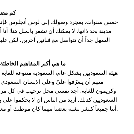
كم مضى
خمس سنوات. بمجرد وصولك إلى لوس أنجلوس فإنك تص
مدينة بحد ذاتها. لا يمكنك أن تشعر بالملل هنا! أن
السهل جداً أن تتواصل مع فنانين آخرين، لكن علي
ما هي أكبر المفاهيم الخاطئة
هيئة السعوديين بشكل عام، السعودية متنوعة للغاية و
منهم أن يتعرّفوا عليّ وعلى الإنسان السعودي ل
وكريمون للغاية. أجد نفسي محل ترحيب في كل مرة 
السعوديين كذلك. أريد من الناس أن لا يحكموا على ب
أننا جميعاً كبشر نشبه بعضنا مهما كان موطنك أو معتقدك، أتمنى فقط أن لا يطلق الناس التعميمات كثيراً.