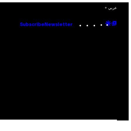
+ عربي
Instagram
TikTok
YouTube
Google
Goog
Subscribe
Newsletter
Discove
Top
Posts