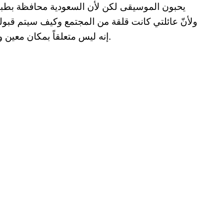
يحبون الموسيقى لكن لأن السعودية محافظة بطبيع
ولأنّ عائلتي كانت قلقة من المجتمع وكيف سيتم قبول
اسم تام تام – TamTam. إنه ليس متعلقاً بمكان معين ولا يمكنك تحديد من أين أتى.