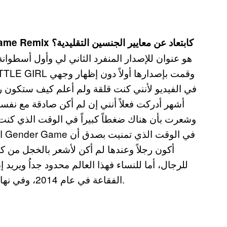
كمرأة في مجال الموسيقى، تبدو أغنيتك Gender Game Remix كابتعاد عن معايير الجنسين التقليدية؟
في الفيديو لأنني كنت قلقة ولم أعلم كيف ستكون رد
أشهر أدركت فعلاً أنني إن لم أكن صادقة مع نفس
وشعرت بأن هناك ضغطاً كبيراً في الوقت الذي كنت 
ال
أكون رجلاً وعندها لم أكن لأشعر بالخجل من 
للرجال، أما للنساء فهذا العالم محدود جداُ ويري
الفقاعة في عام 2014، وفي نهاية الفيديو الموسيقي يمكنك رؤية وجهي للمرة الأولى.