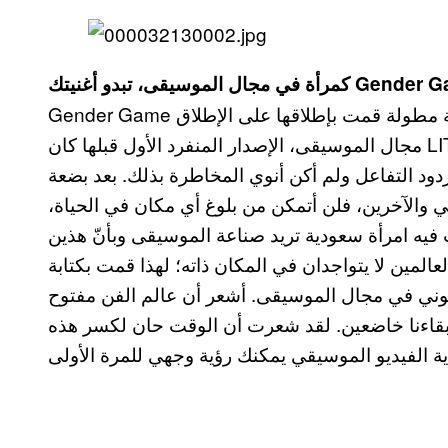
Gender Game هو عنوان للإصدار المنفرد الثاني لي وأول أسطوانة مطولة قمت بإطلاقها على الإطلاق
مجال الموسيقى، الإصدار المنفرد الأول قبلها كان LITTLE GIRL وقمت بإصدارها أولاً دون إظهار وجهي
ود التفاعل ولم أكن أنوي المخاطرة بذلك. بعد بضعة
ي والآخرين، فلن أتمكن من بلوغ أي مكان في الحياة،
فيه امرأة سعودية تريد صناعة الموسيقى وبأنّ هذين
عالمين لا يتواجدان في المكان ذاته؛ لهذا قمت بكتابة Gender Game في الوقت الذي تمنيت بصدق أن
كوني في مجال الموسيقى. أشعر أن عالم الفن مفتوح
د إبقاءنا خاضعين. لقد شعرت أن الوقت حان لكسر هذه