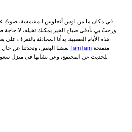
في مكان ما من لوس أنجلوس المشمسة، صوتٌ عذب 
ورحبّ بي بأدفى صباح الخير يمكنك تخيله، لا حاجة طبع
هذه الأيام العصيبة. بدأنا المحادثة بالتعرف على 
منفتحة
TamTam
بعضنا البعض، وتحدثنا عن حال أيامنا القادمة وما تحمله لنا عطلة نهاية الأسبوع. كانت
للحديث عن المجتمع، وعن نشأتها في منزل سعودي