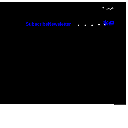
+ عربي
Instagram
TikTok
YouTube
Google
Googl
Subscribe
Newsletter
Discover
Top
Posts