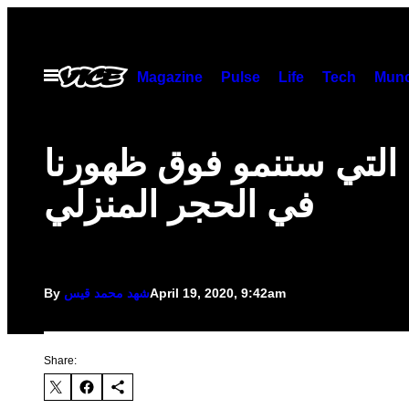
Skip
to
content
Open
Magazine
Pulse
Life
Tech
Munc
Menu
 التي ستنمو فوق ظهورنا
في الحجر المنزلي
April 19, 2020, 9:42am
شهد محمد قيس
By
Share: