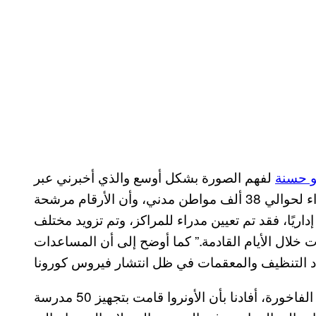
و حسنة
لفهم الصورة بشكل أوسع والذي أخبرني عبر
مقابلة هاتفية أنه “تم افتتاح 48 مدرسة كمراكز إيواء لحوالي 38 ألف مواطن مدني، وأن الأرقام مرشحة
داريًا، فقد تم تعيين مدراء للمراكز، وتم تزويد مختلف
 خلال الأيام القادمة.” كما أوضح إلى أن المساعدات
وفي استفسارنا حول إدعاءات النازحين في مدرسة الفاخورة، أفادنا بأن الأونروا قامت بتجهيز 50 مدرسة