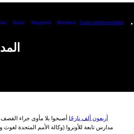
ies
Music
Waypoint
Members
Subscribe
Newsletter
المد
أربعون ألف نازحًا
أصبحوا بلا مأوى جراء القصف ال
مدارس تابعة للأونروا (وكالة الأمم المتحدة لغوث و