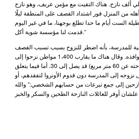
 ألف نازح. هناك التقيت مع مؤمن عريف، وهو نازح
أهله من المنزل فور اشتداد القصف على المنطقة ليلًا
يلة الست أيام ما حدا تطلع بوجهنا، ما في غير اليوم
قدمت لنا مؤسسة شوية أكل.”
اعية للمدرسة، بأنه اضطر للنزوح بسبب تسبب القصف
الإسرائيلي باشتعال الحريق في منزله وتحطم زجاج نوافذه. وقال هناك ما يقارب 1،400 مواطن نزحوا إلى
المدرسة، وأن عدد الأفراد بالصف الواحد (لا تزيد مساحته عن 60 متر مربع) قد يصل إلى 30. أما فيما يتعلق
 نزوحه إلى المدرسة دون قدوم الأونروا لتفقدهم، أو
ازحين إلى جمع تبرعات من حسابهم الشخصي:” والله