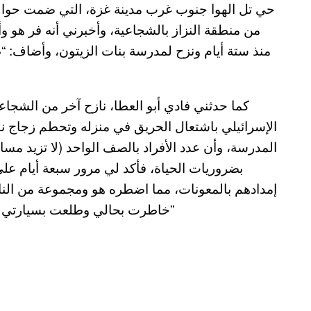
حي تل الهوا جنوب غرب مدينة غزة، التي ضمت حوالي
من منطقة النزاز بالشجاعية، وأخبرني أنه فر هو و
منذ ستة أيام ونزح لمدرسة بنات الزيتون، وأضاف: “ط
كما حدثني فادي أبو العطا، نازح آخر من الشج
بضروريات الحياة، فأكد لي مرور سبعة أيام على
إمدادهم بالمعونات، مما اضطره هو ومجموعة من الن
خاطرت بحالي وطلعت بسيارتي علشان أوفر للعائلات النازحة الطحين والسكر والخبز”