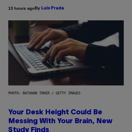
By
13 hours ago
Luis Prada
PHOTO: BATUHAN TOKER / GETTY IMAGES
Your Desk Height Could Be
Messing With Your Brain, New
Study Finds