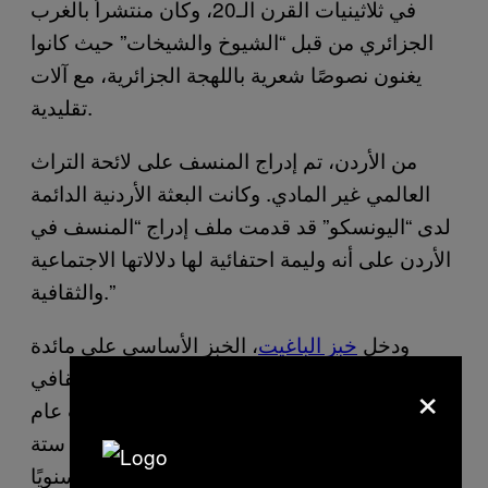
في ثلاثينيات القرن الـ20، وكان منتشراً بالغرب
الجزائري من قبل “الشيوخ والشيخات” حيث كانوا
يغنون نصوصًا شعرية باللهجة الجزائرية، مع آلات
تقليدية.
من الأردن، تم إدراج المنسف على لائحة التراث
العالمي غير المادي. وكانت البعثة الأردنية الدائمة
لدى “اليونسكو” قد قدمت ملف إدراج “المنسف في
الأردن على أنه وليمة احتفائية لها دلالاتها الاجتماعية
والثقافية.”
ودخل
خبز الباغيت
، الخبز الأساسي على مائدة
الفرنسيين، قائمة الأمم المتحدة للتراث الثقافي
×
العالمي. وما زالت فرنسا تنتج وفق تقديرات عام
2019 نحو
16 مليون رغيف
منه يومياً أي نحو ستة
مليارات رغيف سنويًا.