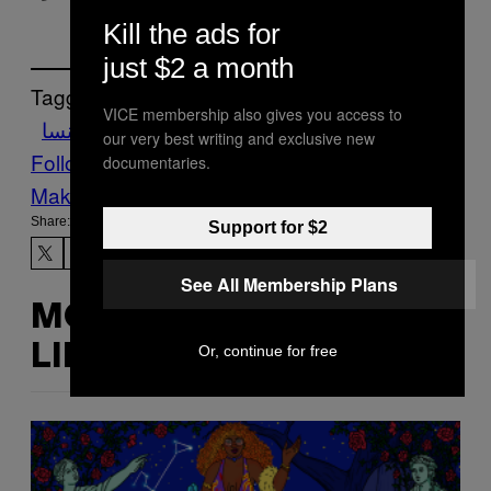
Kill the ads for
just $2 a month
Tagged:
VICE membership also gives you access to
الاردن
الامارات
السعودية
فرنسا
our very best writing and exclusive new
Follow Us On Discover
documentaries.
Make Us Preferred In Top Stories
Share:
Support for $2
See All Membership Plans
MORE
Or, continue for free
LIKE THIS