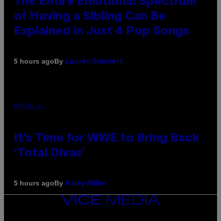
The Entire Emotional Spectrum
of Having a Sibling Can Be
Explained in Just 4 Pop Songs
By
5 hours ago
Lauren Boisvert
PHOTO: E!
It’s Time for WWE to Bring Back
‘Total Divas’
By
5 hours ago
Haley Miller
VICE
MEDIA
INSTAGRAM
TIKTOK
YOUTUBE