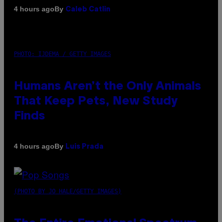
By
4 hours ago
Caleb Catlin
PHOTO: IJDEMA / GETTY IMAGES
Humans Aren’t the Only Animals
That Keep Pets, New Study
Finds
By
4 hours ago
Luis Prada
(PHOTO BY JO HALE/GETTY IMAGES)