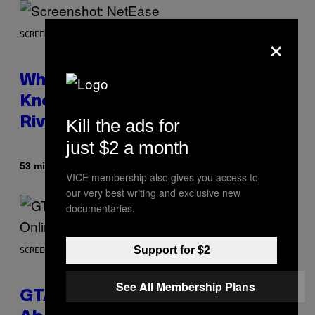
×
SCREENSHOT: NETEASE
Who Is The Hood? Everything To
Know About The Newest Marvel
Kill the ads for
Rivals Character
just $2 a month
By
53 minutes ago
Denny Connolly
VICE membership also gives you access to
our very best writing and exclusive new
documentaries.
Support for $2
SCREENSHOT: ROCKSTAR GAMES
See All Membership Plans
GTA 6 Gets Concerning Update