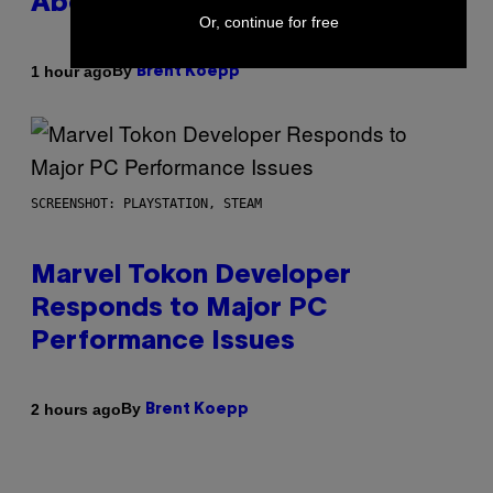
About GTA Online Release Date
Or, continue for free
By
1 hour ago
Brent Koepp
SCREENSHOT: PLAYSTATION, STEAM
Marvel Tokon Developer
Responds to Major PC
Performance Issues
By
2 hours ago
Brent Koepp