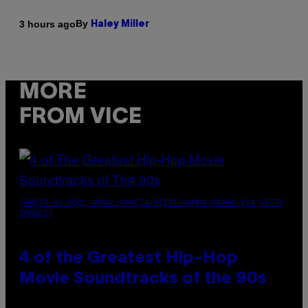
By
3 hours ago
Haley Miller
MORE
FROM VICE
(PHOTO BY POOL ARNAL/GARCIA/PICOT/GAMMA-RAPHO VIA GETTY
IMAGES)
4 of the Greatest Hip-Hop
Movie Soundtracks of the 90s