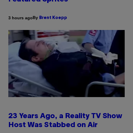
By
3 hours ago
Brent Koepp
23 Years Ago, a Reality TV Show
Host Was Stabbed on Air