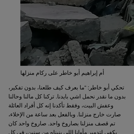
أم إبراهيم أبو خاطر على ركام منزلها
تحكي أبو خاطر: “ما بعرف كيف طلعنا، بدون تفكير،
بدون ما نقدر نحمل اشي بايدنا. تركنا كل مالنا وحالنا
وعفش البيت، وفقط تأكدنا إنه كل أفراد العائلة
صارت خارج منزلنا. وبالفعل بعد ساعة من الإخلاء،
تم قصف منزلنا بصاروخ واحد. صاروخ واحد كان
بكفي لتدمير مأوانا إللي بنيناه من سنين، في كل