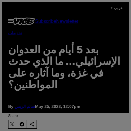
Skip
+ عربي
to
Open
Subscribe
Newsletter
content
Menu
تحقيقات
بعد 5 أيام من العدوان
الإسرائيلي… ما الذي حدث
في غزة، وما آثاره على
المواطنين؟
By
May 25, 2023, 12:07pm
سالم الريس
Share: