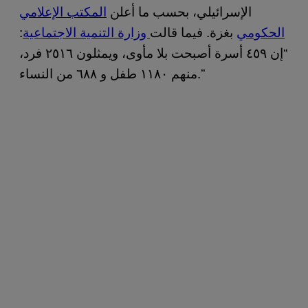
الإسرائيلي، بحسب ما أعلن
المكتب الإعلامي
الحكومي
بغزة. فيما قالت
وزارة التنمية الاجتماعية
:
“إن ٤٥٩ أسرة أصبحت بلا مأوى، ويمثلون ٢٥١٦ فرد،
منهم ١١٨٠ طفل و ٦٨٨ من النساء.”