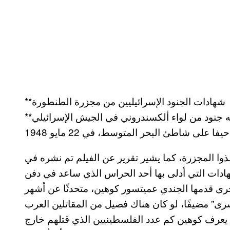
**شهادات الجنود الإسرائيليين من مجزرة الطنطورة
**تكشف المقابلات التي أجراها شوارتس ما قام به جنود من لواء ألكسندروني في الجيش الإسرائيلي
ذوا المجزرة، كما يشير تقرير عن الفيلم تم نشره في
دات التي أدلى بها أحد الحراس الذي ساعد في دفن
ى تجاوز 200. وفي شهادة أخرى قدمها الجندي عميتسور كوهين، متحدثًا عن أشهر
 أسرى” مضيفًا، لو كان هناك فصيل من المقاتلين العرب
م يعرف كوهين كم عدد الفلسطينيين الذي قتلهم خارج