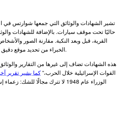
تشير الشهادات والوثائق التي جمعها شوارتس في الف
حاليًا تحت موقف سيارات. بالإضافة للشهادات والوثا
القرية، قبل وبعد النكبة. مقارنة الصور والأشخاص
الخبراء من تحديد موقع دقيق للقبر وبقياسات دقيقة: طوله 35 مترًا وعرضه 4 أمتار.
هذه الشهادات تضاف إلى غيرها من التقارير والوثائق 
القوات الإسرائيلية خلال الحرب،”
كما يشير تقرير آخ
الوزراء عام 1948 لا تترك مجالًا للش