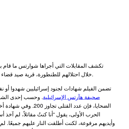
خلال احتلالهم للطنطورة، قرية صيد قضاء حيفا على شاطئ البحر المتوسط، في 22 مايو 1948.
تضمن الفيلم شهادات لجنود إسرائيليين شهدوا أو نف
صحيفة هآرتس الإسرائيلية
. وحسب إحدى الشها
الضحايا، فإن عدد القتل
الحرب الأولى، يقول “أنا كنتُ مقاتلاً، لم آخذ
وأيديهم مرفوعة، لكنت أطلقت النار عليهم جميعًا. ل