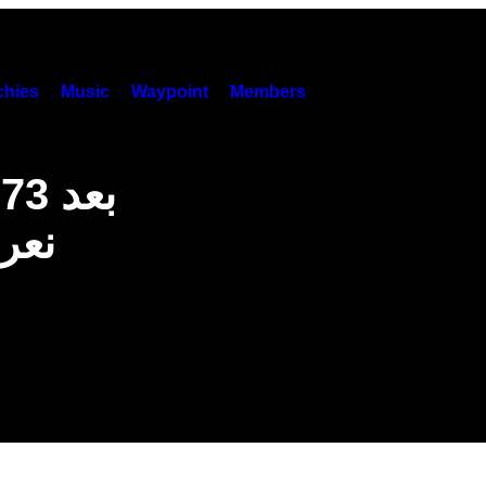
hies
Music
Waypoint
Members
ب
نعر