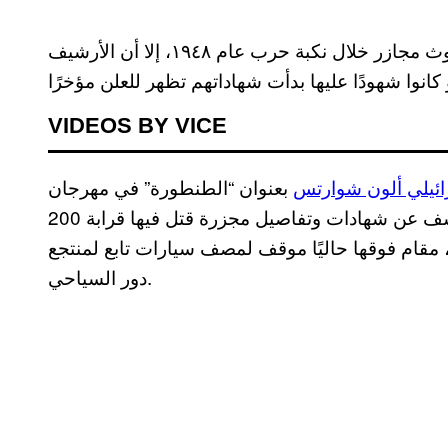
بعد عقود من التكتم والإنكار الإسرائيلي لحدوث مجازر خلال نكبة حرب عام ١٩٤٨، إلا أن الأرشيف
VIDEOS BY VICE
ائيلي ألون شوارتس
بعنوان “الطنطورة” في مهرجان
“صندانس السينمائي” بولاية يوتا الأمريكية، كشف عن شهادات وتفاصيل مجزرة قتل فيها قرابة 200
مقام فوقها حاليًا موقف لمصف سيارات تابع لمنتجع
دور السياحي.