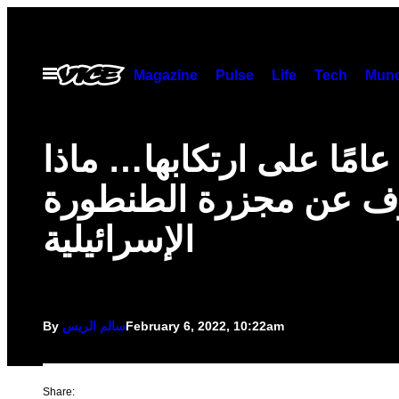
Skip
to
content
Open
Magazine
Pulse
Life
Tech
Munc
Menu
عد 73 عامًا على ارتكابها… ماذا
ف عن مجزرة الطنطورة
الإسرائيلية
February 6, 2022, 10:22am
سالم الريس
By
Share: