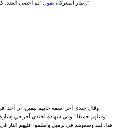
“لم أحصي العدد، كان معي رشاشًا مع 250 رصاصة، لا يمكنني أن أحصي.”
إطار المعركة،
يقول
“وقتلهم جميعًا.” وفي شهادة لجندي آخر في إشارة
هذا. لقد وضعوهم في برميل وأطلقوا عليهم النار في 