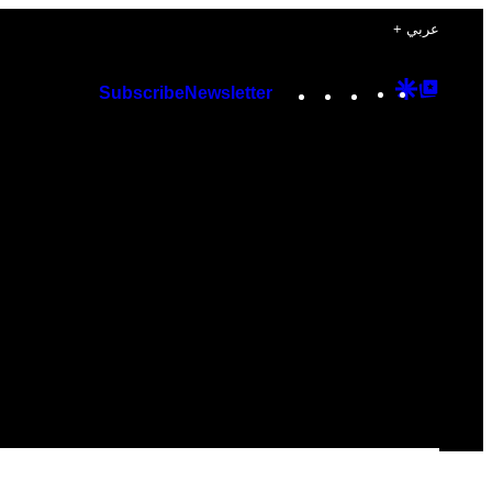
+ عربي
Instagram
TikTok
YouTube
Google
Googl
Subscribe
Newsletter
Discover
Top
Posts