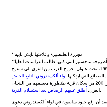
**مجزرة الطنطورة وعلاقتها بإيلان بابيه
**فيلم شوارتس يعيد كذلك التأكيد على صحة أطروحة ماجستير التي كتبها طالب الدراسات العليا
في جامعة حيفا عام 1998، تحت عنوان “خروج العرب من القرى إلى سفوح
لواء ألكسندروني التابع للجيش
ضد الفلسطينيين، وكشفت أن أكثر من 200 من سكان قرية طنطورة معظمهم من الشبان
.
العزل،
أُطلق عليهم الرصاص بعد استسلام القرية
عد أن رفع جنود سابقون في لواء ألكسندروني دعوى