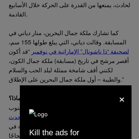
لحادث، يمنعها من القدرة على الحركة خلال الأسابيع
القادمة.
كما تشارك ملكة جمال البحرين، منار دياني في
المسابقة. وقالت دياني، التي يبلغ طولها 155 سم،
لصحيفة “ذا ناشونال” الإماراتية في نوفمبر
“قد أكون
أقصر مرشح في تاريخ (مسابقة) ملكة جمال الكون،
لكنني أقف شامخة ممثلة لبلد الحب والسلام
والطيبة – أول ملكة جمال البحرين على الإطلاق.”
×
جدل جنوب أفريقي على المشاركة، لماذا؟
يدور الجدل حول مسابقة ملكة جمال الكون جنوب
أفريقيا، بعد أن
سحبت الحكومة دعمها للحدث
بسبب خطط المنظمين المحليين للمشاركة في
Kill the ads for
المسابقة، وفشلها في إقناعهم بالانسحاب احتجاجًا