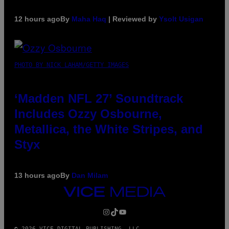
12 hours ago
By
Maha Haq
| Reviewed by
Ysolt Usigan
PHOTO BY NICK LAHAM/GETTY IMAGES
‘Madden NFL 27’ Soundtrack
Includes Ozzy Osbourne,
Metallica, the White Stripes, and
Styx
13 hours ago
By
Dan Milam
VICE
MEDIA
INSTAGRAM
TIKTOK
YOUTUBE
© 2026 VICE DIGITAL PUBLISHING, LLC