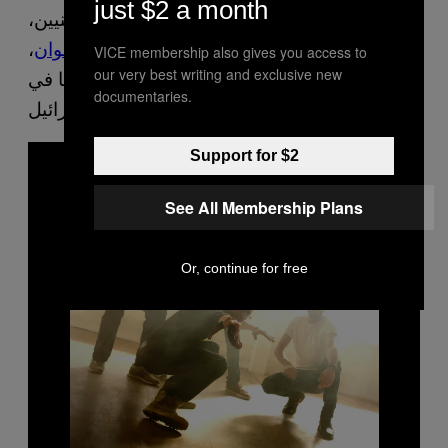
just $2 a month
على سياسات “إسرائيل” تجاه الفلسطينيين،
مطالبين ملكة الجمال جنوب،
لاليلا مسوان
،
VICE membership also gives you access to
our very best writing and exclusive new
بمقاطعة ملكة جمال الكون بسبب عقدها في
documentaries.
إسرائيل.
Support for $2
See All Membership Plans
Or, continue for free