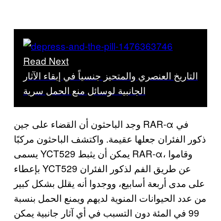
Read Next
التاريخ العنصري والمتحيز جنسياً في إبقاء الآثار
الجانبية لوسائل منع الحمل سرية
وجد الباحثون أن القضاء على جين RAR-α في
ذكور الفئران جعلها عقيمة. واكتشف الباحثون مركبًا
يسمى YCT529 يمكن أن يثبط RAR-α، وقاموا
بإعطاء YCT529 عن طريق الفم لذكور الفئران
على مدى أربعة أسابيع، ووجدوا أنه يقلل بشكل كبير
من عدد الحيوانات المنوية لديهم ويمنع الحمل بنسبة
99 في المئة دون التسبب في أي آثار جانبية يمكن