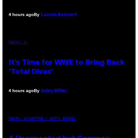
By
4 hours ago
Lauren Boisvert
PHOTO: E!
It’s Time for WWE to Bring Back
‘Total Divas’
By
4 hours ago
Haley Miller
PHOTO: GCSHUTTER / GETTY IMAGES