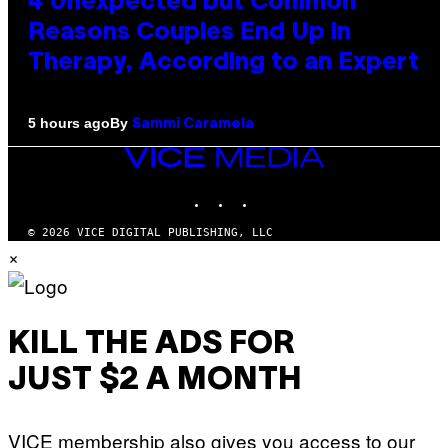
4 Unexpected but Common
Reasons Couples End Up in
Therapy, According to an Expert
By
5 hours ago
Sammi Caramela
VICE
MEDIA
INSTAGRAM
TIKTOK
YOUTUBE
© 2026 VICE DIGITAL PUBLISHING, LLC
×
KILL THE ADS FOR
JUST $2 A MONTH
VICE membership also gives you access to our