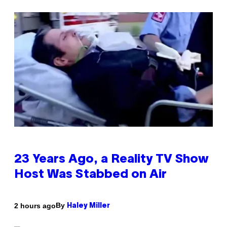
23 Years Ago, a Reality TV Show
Host Was Stabbed on Air
By
2 hours ago
Haley Miller