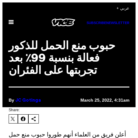
Skip
+ عربي
to
Open
content
SUBSCRIBE
NEWSLETTER
Menu
حبوب منع الحمل للذكور
فعالة بنسبة 99٪ بعد
تجربتها على الفئران
By
March 25, 2022, 4:31am
JC Gotinga
Share:
أعلن فريق من العلماء أنهم طوروا حبوب منع حمل