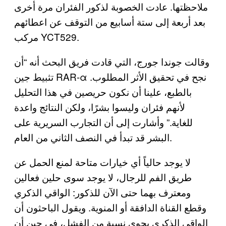
ملاحظتها. عادت الخصوبة لذكور الفئران مرة أخرى
بعد أربعة إلى ستة أسابيع من التوقف عن اعطائهم
مركب YCT529.
وقالت جوندا جورج، التي قادت فريق البحث أنه “أن
تثبيط جين RAR-α نجح في تحقيق الأثر المطلوب.
بالطبع، علينا أن نكون حريصين في هذا التحليل
لأنهم فئران وليسوا بشرًا، ولكن النتائج واعدة
للغاية.” وأشارت إلى أن التجارب السريرية على
البشر قد تبدأ في النصف الثاني من العام.
لا يوجد حالياً أي خيارات متاحة لمنع الحمل عن
طريق الفم للرجال، لا يوجد سوى حلين فعالين
ومعترف بهما حتى الآن للذكور: الواقي الذكري
وقطع القناة الدافقة أو المنوية. ويقول الباحثون أن
الواقي الذكري يحوي نسبة من الفشل، في حين أن