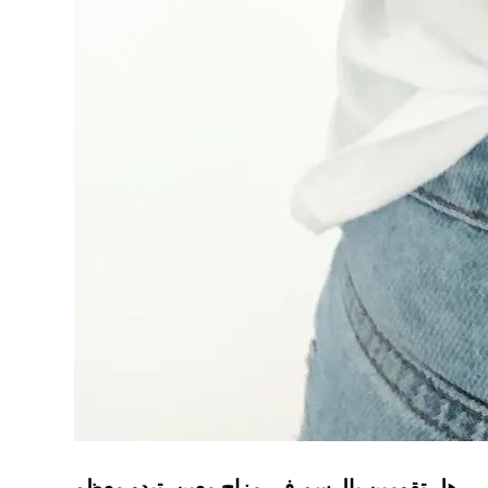
هل تقومين بالرسم في مزاج معين. تبدو معظم