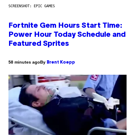
SCREENSHOT: EPIC GAMES
Fortnite Gem Hours Start Time:
Power Hour Today Schedule and
Featured Sprites
By
58 minutes ago
Brent Koepp