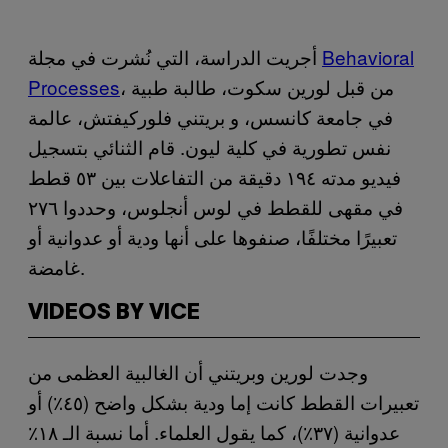
Behavioral
أجريت الدراسة، التي نُشرت في مجلة
، من قبل لورين سكوت، طالبة طبية
Processes
في جامعة كانسس، و بريتني فلوركيفتش، عالمة
نفس تطورية في كلية ليون. قام الثنائي بتسجيل
فيديو مدته ١٩٤ دقيقة من التفاعلات بين ٥٣ قطط
في مقهى للقطط في لوس أنجلوس، وحددوا ٢٧٦
تعبيرًا مختلفًا، صنفوها على أنها ودية أو عدوانية أو
غامضة.
VIDEOS BY VICE
وجدت لورين وبريتني أن الغالبية العظمى من
تعبيرات القطط كانت إما ودية بشكل واضح (٤٥٪) أو
عدوانية (٣٧٪)، كما يقول العلماء. أما نسبة الـ ١٨٪