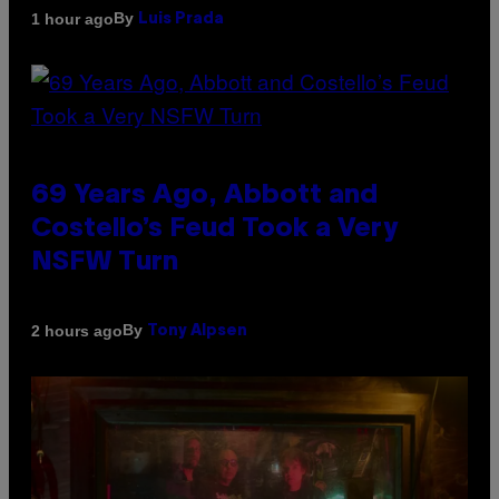
By
1 hour ago
Luis Prada
69 Years Ago, Abbott and
Costello’s Feud Took a Very
NSFW Turn
By
2 hours ago
Tony Alpsen