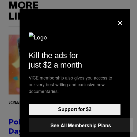
MORE
×
LIKE THIS
Kill the ads for
just $2 a month
VICE membership also gives you access to
our very best writing and exclusive new
documentaries.
SCREENSHOT: POKEMON GO
Support for $2
Pokémon GO Fire and Ice Hatch
See All Membership Plans
Day Event Guide – All Bonuses