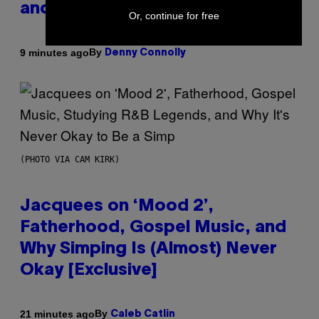
and Special Hatches
Or, continue for free
By
9 minutes ago
Denny Connolly
(PHOTO VIA CAM KIRK)
Jacquees on ‘Mood 2’,
Fatherhood, Gospel Music, and
Why Simping Is (Almost) Never
Okay [Exclusive]
By
21 minutes ago
Caleb Catlin