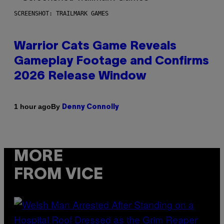
SCREENSHOT: TRAILMARK GAMES
Warrior Cats Game Reveals
Gameplay Footage and Confirms
2026 Release Window
By
1 hour ago
Denny Connolly
MORE
FROM VICE