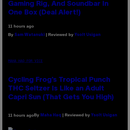
Gaming Rig, And Soundbar In
One Box (Deal Alert!)
11 hours ago
By
| Reviewed by
Sam Watanuki
Ysolt Usigan
MAHA HAQ FOR VICE
Cycling Frog’s Tropical Punch
THC Seltzer Is Like an Adult
Capri Sun (That Gets You High)
By
| Reviewed by
11 hours ago
Maha Haq
Ysolt Usigan