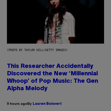
(PHOTO BY TAYLOR HILL/GETTY IMAGES)
This Researcher Accidentally
Discovered the New ‘Millennial
Whoop’ of Pop Music: The Gen
Alpha Melody
By
9 hours ago
Lauren Boisvert