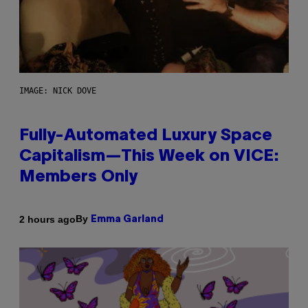
IMAGE: NICK DOVE
Fully-Automated Luxury Space
Capitalism—This Week on VICE:
Members Only
By
2 hours ago
Emma Garland