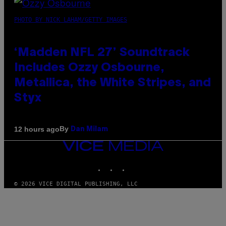
PHOTO BY NICK LAHAM/GETTY IMAGES
‘Madden NFL 27’ Soundtrack
Includes Ozzy Osbourne,
Metallica, the White Stripes, and
Styx
By
12 hours ago
Dan Milam
VICE
MEDIA
INSTAGRAM
TIKTOK
YOUTUBE
© 2026 VICE DIGITAL PUBLISHING, LLC