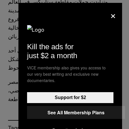
وتزايدت حملات مقاطعة ستاربكس في العالم
×
العربي منذ بداية الحرب على غزة. في مدينة
الكويت،
رصدت وكالة رويترز
سبعة فروع
لستاربكس وماكدونالدز وكنتاكي فرايد تشيكن خالية
تقريبًا من الزبائن.
Kill the ads for
وفي العاصمة المغربية الرباط،
قال
عامل في أحد
just $2 a month
فروع ستاربكس إن عدد الزبائن انخفض بشكل
ملحوظ.
VICE membership also gives you access to
our very best writing and exclusive new
documentaries.
وذكرت
تقارير
أن شركة ستاربكس في مصر
سرحت عددًا من العاملين بها أواخر نوفمبر الماضي،
بعد تأثرها ماليًا بالمقاطعة.
Support for $2
See All Membership Plans
Tagged: