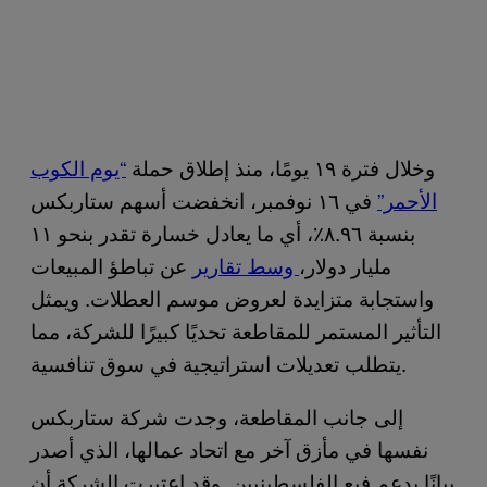
وخلال فترة ١٩ يومًا، منذ إطلاق حملة
“يوم الكوب
الأحمر”
في ١٦ نوفمبر، انخفضت أسهم ستاربكس
بنسبة ٨.٩٦٪، أي ما يعادل خسارة تقدر بنحو ١١
مليار دولار،
وسط تقارير
عن تباطؤ المبيعات
واستجابة متزايدة لعروض موسم العطلات. ويمثل
التأثير المستمر للمقاطعة تحديًا كبيرًا للشركة، مما
يتطلب تعديلات استراتيجية في سوق تنافسية.
إلى جانب المقاطعة، وجدت شركة ستاربكس
نفسها في مأزق آخر مع اتحاد عمالها، الذي أصدر
بيانًا يدعم فيع الفلسطينيين. وقد اعتبرت الشركة أن