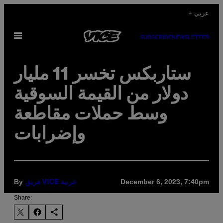
Skip
+ عربي
to
Open
content
SUBSCRIBE
NEWSLETTER
Menu
ستاربكس تخسر 11 مليار
دولار من القيمة السوقية
وسط حملات مقاطعة
وإضرابات
By
December 6, 2023, 7:40pm
فريق VICE عربية
Share: