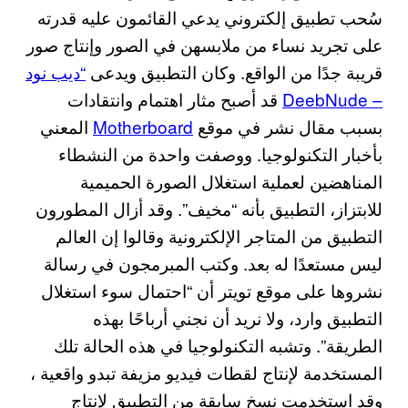
سُحب تطبيق إلكتروني يدعي القائمون عليه قدرته
على تجريد نساء من ملابسهن في الصور وإنتاج صور
قريبة جدًا من الواقع. وكان التطبيق ويدعى
“ديب نود
– DeebNude
قد أصبح مثار اهتمام وانتقادات
بسبب مقال نشر في موقع
Motherboard
المعني
بأخبار التكنولوجيا. ووصفت واحدة من النشطاء
المناهضين لعملية استغلال الصورة الحميمية
للابتزاز، التطبيق بأنه “مخيف”. وقد أزال المطورون
التطبيق من المتاجر الإلكترونية وقالوا إن العالم
ليس مستعدًا له بعد. وكتب المبرمجون في رسالة
نشروها على موقع تويتر أن “احتمال سوء استغلال
التطبيق وارد، ولا نريد أن نجني أرباحًا بهذه
الطريقة”. وتشبه التكنولوجيا في هذه الحالة تلك
المستخدمة لإنتاج لقطات فيديو مزيفة تبدو واقعية ،
وقد استخدمت نسخ سابقة من التطبيق لإنتاج