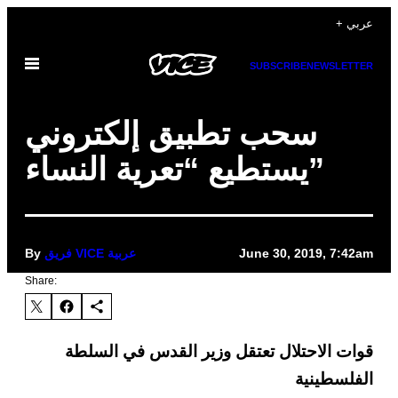
Skip
+ عربي
to
Open
content
SUBSCRIBE
NEWSLETTER
Menu
سحب تطبيق إلكتروني
يستطيع “تعرية النساء”
June 30, 2019, 7:42am
فريق VICE عربية
By
Share:
قوات الاحتلال تعتقل وزير القدس في السلطة
الفلسطينية