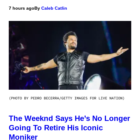
7 hours ago
By
Caleb Catlin
(PHOTO BY PEDRO BECERRA/GETTY IMAGES FOR LIVE NATION)
The Weeknd Says He’s No Longer
Going To Retire His Iconic
Moniker