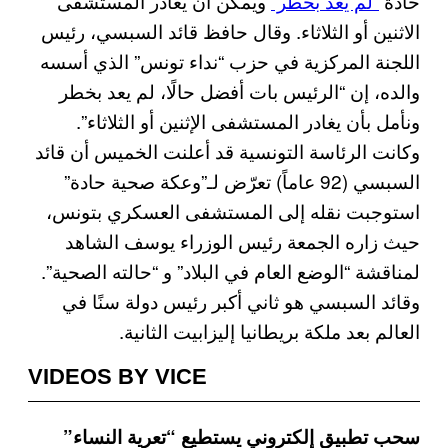
حادة
“لم يعد بخطر”
ويمكن أن يغادر المستشفى
الاثنين أو الثلاثاء. وقال حافظ قائد السبسي، رئيس
اللجنة المركزية في حزب “نداء تونس” الذي أسسه
والده، إن “الرئيس بات أفضل حالًا، لم يعد بخطر
ونأمل بأن يغادر المستشفى الإثنين أو الثلاثاء”.
وكانت الرئاسة التونسية قد أعلنت الخميس أن قائد
السبسي (92 عاماً) تعرّض لـ”وعكة صحية حادة”
استوجبت نقله إلى المستشفى العسكري بتونس،
حيث زاره الجمعة رئيس الوزراء يوسف الشاهد
لمناقشة “الوضع العام في البلاد” و “حالته الصحية”.
وقائد السبسي هو ثاني أكبر رئيس دولة سنًا في
العالم بعد ملكة بريطانيا إليزابيت الثانية.
VIDEOS BY VICE
سحب تطبيق إلكتروني يستطيع “تعرية النساء”