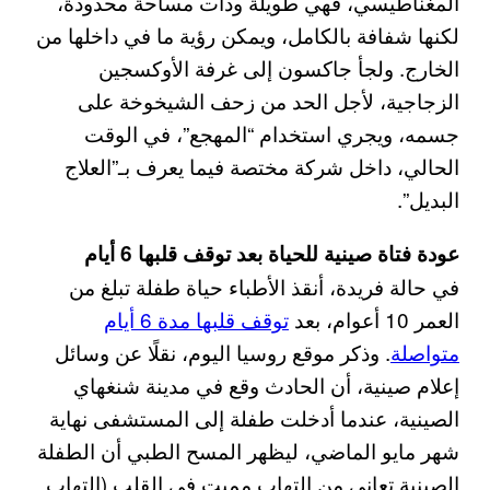
المغناطيسي، فهي طويلة وذات مساحة محدودة،
لكنها شفافة بالكامل، ويمكن رؤية ما في داخلها من
الخارج. ولجأ جاكسون إلى غرفة الأوكسجين
الزجاجية، لأجل الحد من زحف الشيخوخة على
جسمه، ويجري استخدام “المهجع”، في الوقت
الحالي، داخل شركة مختصة فيما يعرف بـ”العلاج
البديل”.
عودة فتاة صينية للحياة بعد توقف قلبها 6 أيام
في حالة فريدة، أنقذ الأطباء حياة طفلة تبلغ من
العمر 10 أعوام، بعد
توقف قلبها مدة 6 أيام
متواصلة
. وذكر موقع روسيا اليوم، نقلًا عن وسائل
إعلام صينية، أن الحادث وقع في مدينة شنغهاي
الصينية، عندما أدخلت طفلة إلى المستشفى نهاية
شهر مايو الماضي، ليظهر المسح الطبي أن الطفلة
الصينية تعاني من التهاب مميت في القلب (التهاب