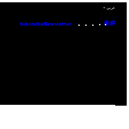
+ عربي
Instagram
TikTok
YouTube
Google
Goog
Subscribe
Newsletter
Discove
Top
Posts