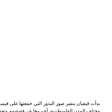
بدأت فيفيان بنشر صور البذور التي جمعتها على فيس
مختلف المدن الفلسطينية، أخبروها عن قصصهم وتعطشه