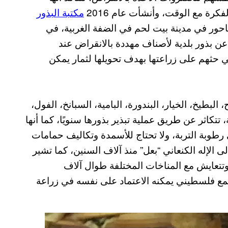
كرة مع الوقت، وأنشأت عام 2016
مكتبة البذور
حور في مدينة بيت لحم في الضفة الغربية، في
 عن بذور بلدية لأصناف مهددة بالانقراض عند
ي حثهم على زراعتها بهدف تحويلها لثمار يمكن
البطيخ، الخيار، البندورة، البامية، السبانخ، الفول،
 تتكاثر عن طريق عملية تبذير بذورها سنويًا، كما أنها
رطوبة التربة، ولا تحتاج للأسمدة وتكاليف حمامات
ى الإله الكنعاني “بعل” منذ آلاف السنين، كما تشير
تتعايش مع المناخات المختلفة طوال آلاف
جتمع فلسطيني يمكنه الاعتماد على نفسه في زراعة