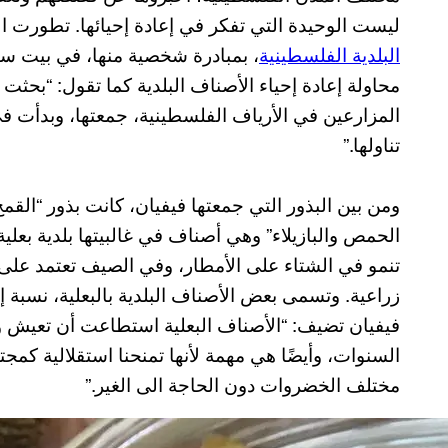
ليست الوحيدة التي تفكر في إعادة إحيائها. تطورت الف
البلدية الفلسطينية
، بمبادرة شخصية منها، في بيت سا
محاولة إعادة إحياء الأصناف البلدية كما تقول: “بحثت
المزارعين في الأرياف الفلسطينية، جمعتها، وبدأت ف
تناولها.”
ومن بين البذور التي جمعتها فيفيان، كانت بذور “القمح، 
الحمص والبازيلاء” وهي أصناف في غالبيتها بلدية بعلية،
تنمو في الشتاء على الأمطار، وفي الصيف تعتمد على 
زراعية. وتسمى بعض الأصناف البلدية بالبعلية، نسبة إل
فيفيان تضيف: “الأصناف البعلية استطاعت أن تعيش و
السنوات، وأيضًا هي مهمة لأنها تمنحنا استقلالية كم
مختلف الخضروات دون الحاجة الى الغير.”