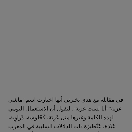
في مقابلة مع هدى تخبرني أنها اختارت اسم ”ماشي
عزية“ -أنا لست عزية-، لتقول أن الاستعمال اليومي
لهذه الكلمة وغيرها مثل عَزِيَة، كَحْلوشة، دْرَاوِية،
عَبْدَة، عَنْطِيزَة ذات الدلالات السلبية في المغرب