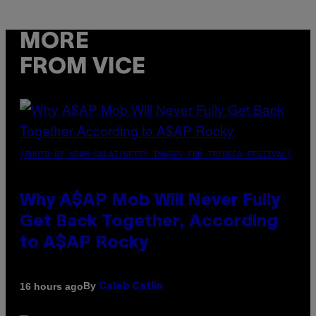
MORE
FROM VICE
(PHOTO BY NOAM GALAI/GETTY IMAGES FOR TRIBECA FESTIVAL)
Why A$AP Mob Will Never Fully
Get Back Together, According
to A$AP Rocky
By
16 hours ago
Caleb Catlin