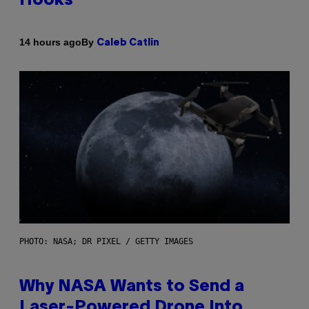
Hooks
By
14 hours ago
Caleb Catlin
PHOTO: NASA; DR PIXEL / GETTY IMAGES
Why NASA Wants to Send a
Laser-Powered Drone Into