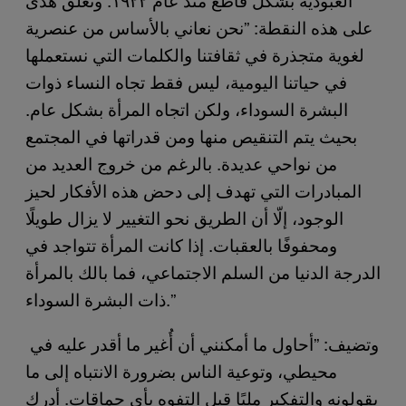
على هذه النقطة: ”نحن نعاني بالأساس من عنصرية
لغوية متجذرة في ثقافتنا والكلمات التي نستعملها
في حياتنا اليومية، ليس فقط تجاه النساء ذوات
البشرة السوداء، ولكن اتجاه المرأة بشكل عام.
بحيث يتم التنقيص منها ومن قدراتها في المجتمع
من نواحي عديدة. بالرغم من خروج العديد من
المبادرات التي تهدف إلى دحض هذه الأفكار لحيز
الوجود، إلّا أن الطريق نحو التغيير لا يزال طويلًا
ومحفوفًا بالعقبات. إذا كانت المرأة تتواجد في
الدرجة الدنيا من السلم الاجتماعي، فما بالك بالمرأة
ذات البشرة السوداء.”
وتضيف: ”أحاول ما أمكنني أن أُغير ما أقدر عليه في
محيطي، وتوعية الناس بضرورة الانتباه إلى ما
يقولونه والتفكير مليًا قبل التفوه بأي حماقات. أدرك