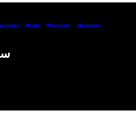
unchies
Music
Waypoint
Members
سأ