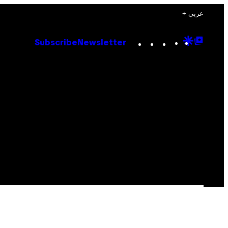
+ عربي
Instagram
TikTok
YouTube
Google
Goog
Subscribe
Newsletter
Discove
Top
Posts