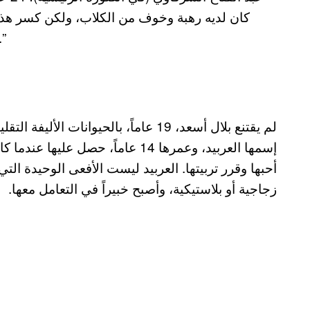
كان لديه رهبة وخوف من الكلاب، ولكن كسر هذا ا
فيجو وبونو على أنهم فرد من أفراد العائلة. أحب
لم يقتنع بلال أسعد، 19 عاماً، بالحيوانا
إسمها العربيد، وعمرها 14 عاماً، ح
أحبها وقرر تربيتها. العربيد ليست الأفعى الوحيدة ال
زجاجية أو بلاستيكية، وأصبح خبيراً في التعامل معها.