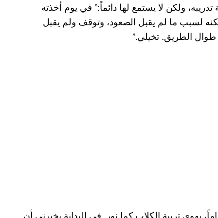
ريبه، ولكن لا يستمع لها دائماً:” في يوم أخذته
نه لسبب ما لم يقبل الصعود، وتوقف ولم يقبل
 طوال الطريق. تخيلي.”
الفتاح الشرقاوي (في الصورة الرئيسية)، 24 عاماً، يهوى تربية الكلاب كما نور. في البداية يخبرني أن