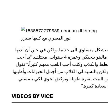
نور المصري مع كلبها سيزر
لقطط والكلاب بشكل متساوي الى حد ما. ولكن في حين أن لديها
12 قطة في المنزل، لا أن حبها لكلبها “سيزر” من نوع مالينو بلجيكي وعمره 4 سنوات، مختلف. “بدأ حب
قطط والكلاب وكنت أحب اللعب معهم كثيراً،” تقول
لكن بالنسبة لي الكلاب من أجمل الحيوانات وأطيبها
عن البيت لفترة طويلة ويركض نحوي لكي يلمسني
سعادة كبيرة.”
VIDEOS BY VICE