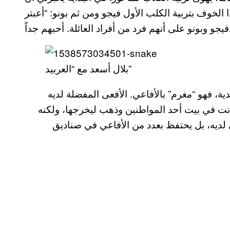
لخوف بتربية الكلب الأول فيجو ومن ثم بونو: “أعبتر
هم جداً.”
بلال أسعد مع “العربيد”
ت الأليفة التقليدية، فهو “مغرم” بالأفاعي. الأفعى المفضلة لديه
صل عليها عندما كانت في بيت أحد المواطنين وذهب ليخرجها، ولكنه
تي لديه، بل يحتفظ بعدد من الأفاعي في صناديق