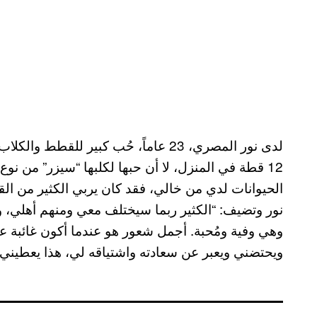
لدى نور المصري، 23 عاماً، حُب كبير ل
الحيوانات لدي من خالي، فقد كان يربي الكثير من ال
نور وتضيف: “الكثير ربما سيختلف معي ومنهم أهلي، و
وهي وفية ومُحبة. أجمل شعور هو عندما أكون غائبة 
ويحتضني ويعبر عن سعادته واشتياقه لي، هذا يعطيني 