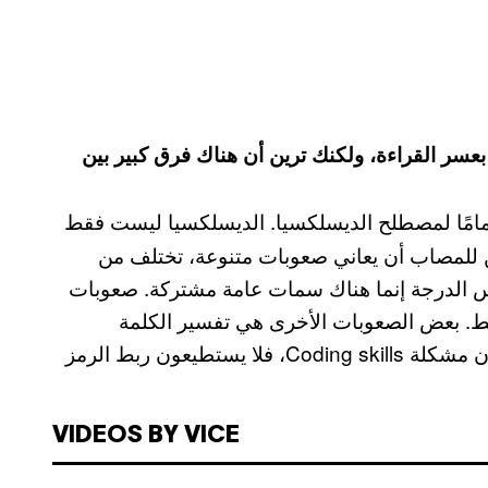
ية بعسر القراءة، ولكنك ترين أن هناك فرق كبير بين
تمامًا لمصطلح الديسلكسيا. الديسلكسيا ليست فقط
كن للمصاب أن يعاني صعوبات متنوعة، تختلف من
س الدرجة إنما هناك سمات عامة مشتركة. صعوبات
قط. بعض الصعوبات الأخرى هي تفسير الكلمة
المقروءة بصريًا وربطها بمعناها الفعلي، أي أنهم يعانون مشكلة Coding skills، فلا يستطيعون ربط الرمز
VIDEOS BY VICE