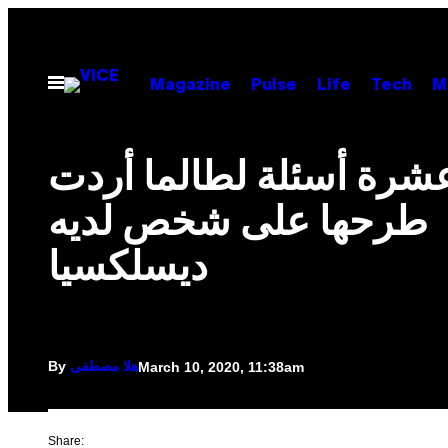
Skip
to
content
Open
Magazine
Pulse
Life
Tech
M
Menu
شرة أسئلة لطالما أردت
طرحها على شخص لديه
ديسلكسيا
By
March 10, 2020, 11:38am
هلا مصطفى
Share: