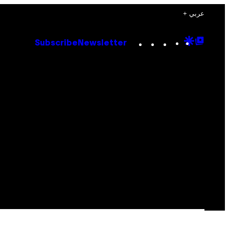
+ عربي
Instagram
TikTok
YouTube
Google
Goog
Subscribe
Newsletter
Discove
Top
Posts