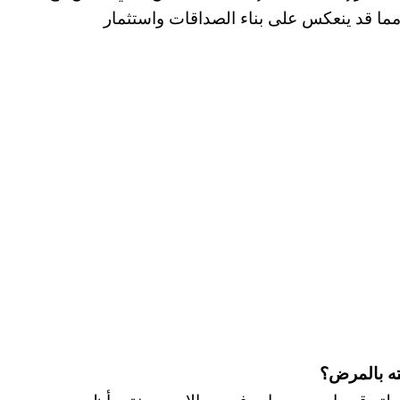
ما قد ينعكس على بناء الصداقات واستثمار
ه بالمرض؟
 طفولته قد واجه صعوبات في مجالات معينة، وأظهر