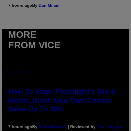
7 hours ago
By
Dan Milam
MORE
FROM VICE
FLESHLIGHT
How To Stack Fleshlight’s Mix &
Match, Build Your Own Combo
Sales Up To 30%
7 hours ago
By
Sam Watanuki
| Reviewed by
Ysolt Usigan