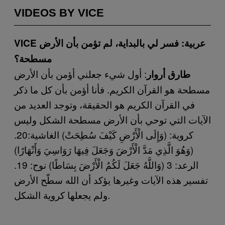
VIDEOS BY VICE
VICE عربية: فسر لي بالبداية، لم تؤمن بأن الأرض
مسطحة؟
: أول شيء جعلني أؤمن بأن الأرض
طارق أروار
مسطحة هو القرآن الكريم. فأنا أؤمن بأن كل ما ذكر
في القرآن الكريم هو الحقيقة، وتوجد العديد من
الآيات التي توحي بأن الأرض مسطحة الشكل وليس
كروية: (وَإِلَى الْأَرْضِ كَيْفَ سُطِحَتْ) الغاشية:20.
(وَهُوَ الَّذِي مَدَّ الْأَرْضَ وَجَعَلَ فِيهَا رَوَاسِيَ وَأَنْهَارًا)
الرعد: 3 (وَاللَّهُ جَعَلَ لَكُمُ الْأَرْضَ بِسَاطًا) نوح: 19.
تفسير هذه الآيات وغيرها يؤكد أن الله سطّح الأرض
ولم يجعلها كروية الشكل.