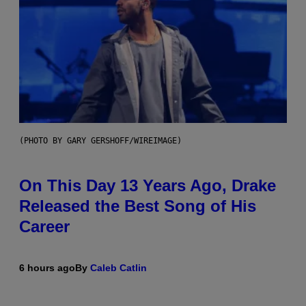
(PHOTO BY GARY GERSHOFF/WIREIMAGE)
On This Day 13 Years Ago, Drake
Released the Best Song of His
Career
6 hours ago
By
Caleb Catlin