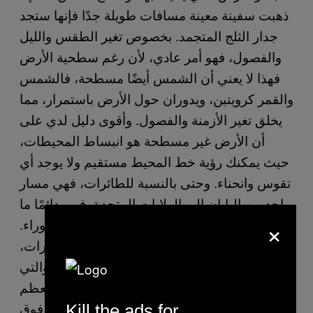
ذهبت سفينة معينة مسافات طويلة جدًا فإنها ستجد
جدار الثلج المتجمد. بخصوص تغير الطقس والليل
والفصول، فهو أمر عادي، لأن رغم سطحية الأرض
فهذا لا يعني أن الشمس أيضًا مسطحة، فالشمس
والقمر كرويتين، ويدوران حول الأرض باستمرار، مما
يخلق تغير الأزمنة والفصول. وأقوى دليل لدي على
أن الأرض غير مسطحة هو انبساط المحيطات،
حيث يمكنك رؤية خط المحيط مستقيم ولا يوجد أي
تقوس وانحناء. وحتى بالنسبة للطائرات، فهي مسار
واحد من اليابان إلى الولايات المتحدة، فهي دائمًا ما
×
تذهب من جهة القارة الإفريقية وليس من الوراء.
على الرغم من وجود استثناءات لبعض الطائرات،
والتي نسميها في مجتمعنا بالرحلات الوهمية والتي
تبتكر لعدم إثارة الشك عند الناس، فإن معظم
شركات الطيران التجارية لا تطير مباشرة فوق
Kill the ads for