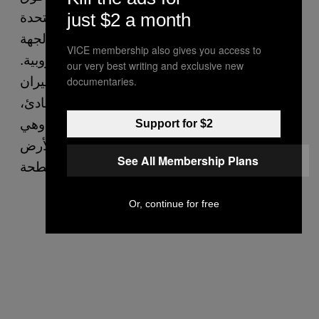
المحيط الهادئ لمسارات تربط الولايات المتحدة
just $2 a month
بآسيا. وبدلاً من ذلك، اختاروا المسارات من الجهة
VICE membership also gives you access to
المغايرة والتي تعانق القارة الأفريقية والأوروبية.
our very best writing and exclusive new
فقد تتساءل عن سبب عدم قيام شركات الطيران
documentaries.
التجارية بالتحليق مباشرة فوق المحيط الهادئ،
وذلك لأنه توجد نهاية وراء القارة الأمريكية، وهي
Support for $2
بالضبط ما تبينه الخريطة الحقيقية للأرض
See All Membership Plans
المسطحة.
Or, continue for free