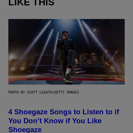
LIKE THIS
PHOTO BY SCOTT LEGATO/GETTY IMAGES
4 Shoegaze Songs to Listen to if
You Don’t Know if You Like
Shoegaze