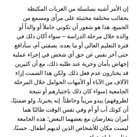
إن الأمر أشبه بسلسلة من العربات المكتظة
بحقائب مختلفة مختبئة على مرأى ومسمع من
الجميع، هذا هو شعور أن تكوني حاملاً أو والداً أو
والدة خلال مرحلة الدراسة – سواء أكان ذلك في
فترة التعليم العالي أو ما بعده. بصفتي أم، سأدافع
حتى آخر نفس عن حق أي شخص في إجراء عملية
إجهاض بأمان وحرية عند طلبه ذلك، مع أن كثيرين
قد يختارون عدم فعل ذلك. ولكن هذا الصمت إزاء
الآلاف من الآباء أو الأمهات الحوامل خلال المرحلة
الجامعية (سواء كان ذلك باختيارهم أو نتيجة
لظروفهم) يبدو مريباً وخاطئاً. إنه يخبرنا، ولو ضمنيًا،
أن كونك أب أو أم وفي نفس الوقت طالبًا هما
أمران يتعارضان مع بعضهما البعض؛ هذه الجامعة
ليست مكان للأشخاص الذين لديهم أطفال. حسنًا،
هذا ببساطة هراء.