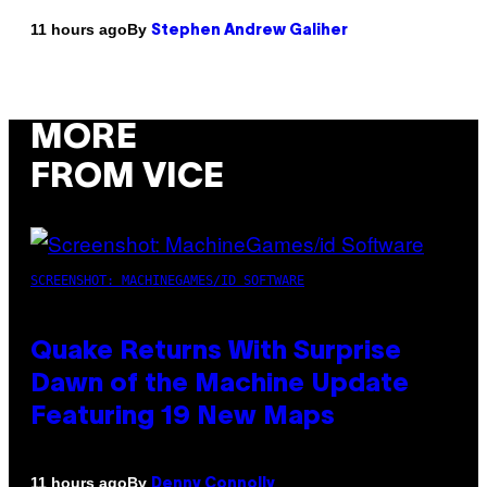
By
11 hours ago
Stephen Andrew Galiher
MORE
FROM VICE
SCREENSHOT: MACHINEGAMES/ID SOFTWARE
Quake Returns With Surprise
Dawn of the Machine Update
Featuring 19 New Maps
By
11 hours ago
Denny Connolly