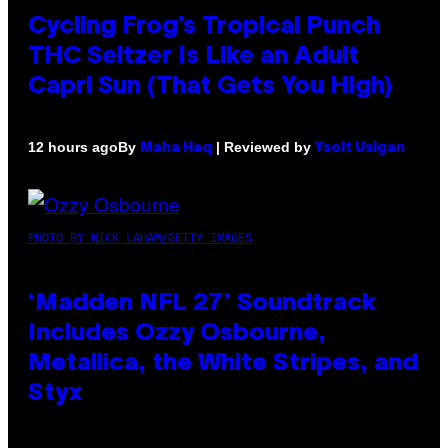
Cycling Frog’s Tropical Punch
THC Seltzer Is Like an Adult
Capri Sun (That Gets You High)
By
| Reviewed by
12 hours ago
Maha Haq
Ysolt Usigan
PHOTO BY NICK LAHAM/GETTY IMAGES
‘Madden NFL 27’ Soundtrack
Includes Ozzy Osbourne,
Metallica, the White Stripes, and
Styx