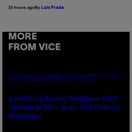
By
15 hours ago
Luis Prada
MORE
FROM VICE
A MUCH, MUCH OLDER CHILEAN MUMMY THAN THOSE IN QUESTION.
PHOTO: MARTIN BERNETTI/AFP VIA GETTY IMAGES
Scientists Found Smallpox DNA
Hidden in 500-Year-Old Chilean
Mummies