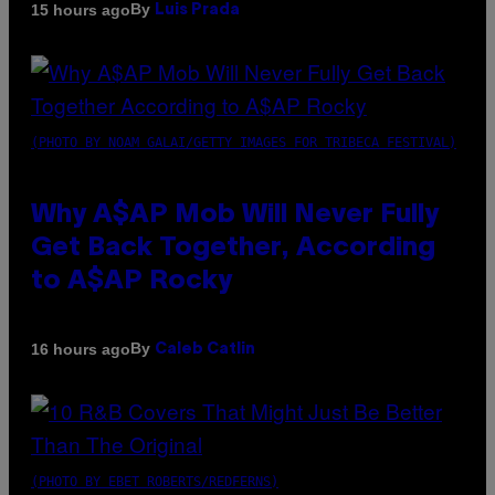
By
15 hours ago
Luis Prada
(PHOTO BY NOAM GALAI/GETTY IMAGES FOR TRIBECA FESTIVAL)
Why A$AP Mob Will Never Fully
Get Back Together, According
to A$AP Rocky
By
16 hours ago
Caleb Catlin
(PHOTO BY EBET ROBERTS/REDFERNS)