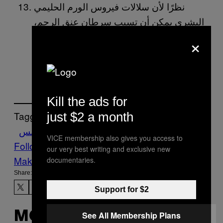
نظرًا لأن سلالات فيروس الورم الحليمي
البشري يمكن أن تسبب سرطان عنق الرحم،
فقد تم تطوير لقاحات فيروس الورم الحليمي
×
البشري لحماية النساء من السلالات التي تؤدي
إلى سرطان المهبل وعنق الرحم.
Kill the ads for
Tagged:
just $2 a month
تحيز جنسي
جنس
VICE membership also gives you access to
Follow Us On Discover
our very best writing and exclusive new
Make Us Preferred In Top Stories
documentaries.
Share:
Support for $2
MORE
See All Membership Plans