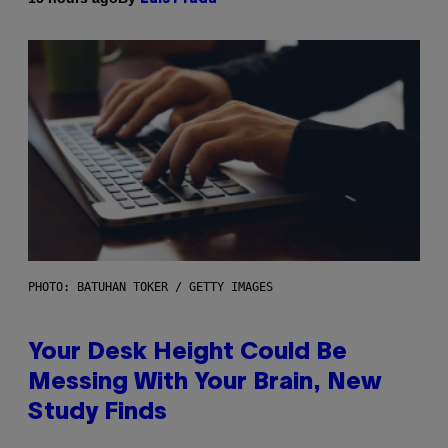
PHOTO: BATUHAN TOKER / GETTY IMAGES
Your Desk Height Could Be
Messing With Your Brain, New
Study Finds