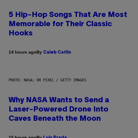
5 Hip-Hop Songs That Are Most
Memorable for Their Classic
Hooks
By
14 hours ago
Caleb Catlin
PHOTO: NASA; DR PIXEL / GETTY IMAGES
Why NASA Wants to Send a
Laser-Powered Drone Into
Caves Beneath the Moon
By
15 hours ago
Luis Prada