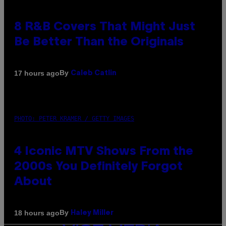
8 R&B Covers That Might Just
Be Better Than the Originals
By
17 hours ago
Caleb Catlin
PHOTO: PETER KRAMER / GETTY IMAGES
4 Iconic MTV Shows From the
2000s You Definitely Forgot
About
By
18 hours ago
Haley Miller