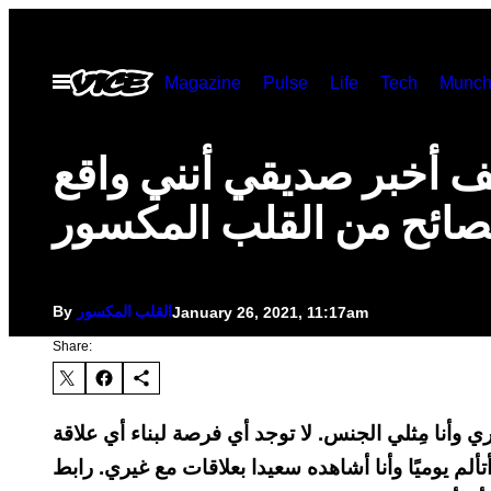
Skip
to
Open
Magazine
Pulse
Life
Tech
Munch
content
Menu
ف أخبر صديقي أنني واقع
صائح من القلب المكسور
By
January 26, 2021, 11:17am
القلب المكسور
Share:
قرب منذ 8 سنوات. هو غَيري وأنا مِثلي الجنس. لا توجد أي فرصة لبناء أي علاقة
تألم يوميًا وأنا أشاهده سعيدا بعلاقات مع غيري. رابط