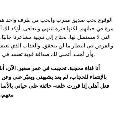
الوقوع بحب صديق مقرب والحب من طرف واحد هي من
مرة في حياتهم. لكنها فترة تنتهي ونتعافى. أؤكد لك أ
التي لا مستقبل لها، نحتاج إلى تنحِية مشاعرنا جانب
والفرص في انتظار ما لن يتحقق. والعذاب الذي تعي
وأن تُحَب. أتمنى لك صداقة قوية تصمد في وجه هكذا اعتراف، وقلبًا شجاعًا يتحمل البدء من جديد.
بالإنتماء للحجاب، لم يعد يشبهني ويعبّر عني وعن 
فعل أهلي إذا قررت خلعه- خائفة على حياتي بالأساس.
معهم، 