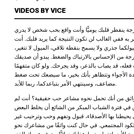
VIDEOS BY VICE
ة ينفطر قلبك يوميًّا وأنت واقع بحب شخص لا يدري
 به ففي الغالب لن تكون النتيجة كما يريد قلبك. أنت
ولكما جذري ولا يسمح بنقطة تلاقي، الميول لا تتغير،
رجة من الإحساس بالارتباك والضغط. يبدو أن صديقك
ه، قد يصاب بالذعر، وقد يجرحك. ولو كان متفهمًا
 الأجواء وتتظاهر بأنك بخير، ما سيضعك تحت ضغط
مضاعف، وسينتهي الأمر بتباعدكما، ربما للأبد.
واثق من أنك تحمل نحوه مشاعر حب حقيقية؟ أنت لم
كن في فترة الشباب المبكر من الشائع أن يخلط البعض
 يحيطنا بها الأصدقاء، قبول وتفهم وحب وترحيب غير
الكود المجتمعي. في حال كنت واثقًا من مشاعرك نحو
أبد، لتقطع خيط عذابك نهائيًّا، وتوفر عمرك الذي