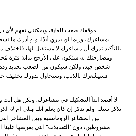
موقفك صعب للغاية، ويمكنني تفهم لأي درج
بمشاعرك، وربما لن يدري أبدًا، ولو أدرك ما تشعر
بالتأكيد تدرك أن مشاعرك لا مستقبل لها، فاختلاف مي
ومصارحتك له ستكون على الأرجح بداية فترة مُح
شخص جيد، ولكن سيكون من الصعب تحديد ردة فعل
فسيشُعرك بالذنب، وستحاول بدورك تخفيف حدة
لا أقصد أبداً التشكيك في مشاعرك. ولكن هل أنت 
تذكر سنك، ولم تذكر إن كان يعلم أنك مِثلي أم لا، ل
بين المشاعر الرومانسية وبين المشاعر التي
مشروطين، دون “التعديلات” التي يفرضها علينا 
صديقك، فعليك استجماع شجاعتك وحسم هذه القصة لل