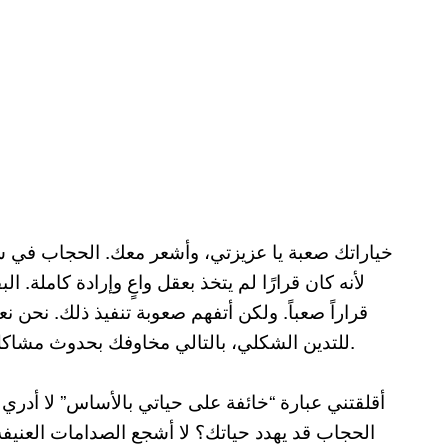
خياراتك صعبة يا عزيزتي، وأشعر معك. الحجاب في سن 
لأنه كان قرارًا لم يتخذ بعقل واعٍ وإرادة كاملة. 
قراراً صعباً. ولكن أتفهم صعوبة تنفيذ ذلك. نحن 
للتدين الشكلي، بالتالي مخاوفك بحدوث مشاكل ومصادمات مع عائلتك هي مخاوف مشروعة وقائمة.
أقلقتني عبارة “خائفة على حياتي بالأساس” لا أدري 
الحجاب قد يهدد حياتك؟ لا أشجع الصدامات العنيف