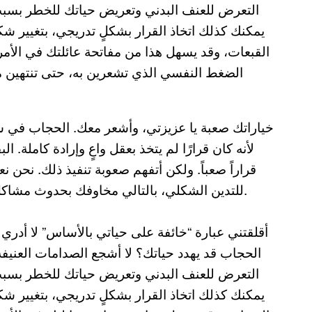
التعرض للعنف البدني وتعريض حياتك للخطر بسبب
يمكنك كذلك اتخاذ القرار بشكلٍ تدريجي، بتغيير ش
القبعات، وقد يسهل هذا من مفاتحة عائلتك في الأمر،
الضغط النفسي الذي تشعرين به، حتى تنتهين من
خياراتك صعبة يا عزيزتي، وأشعر معك. الحجاب في سن 
لأنه كان قرارًا لم يتخذ بعقل واعٍ وإرادة كاملة. 
قراراً صعباً. ولكن أتفهم صعوبة تنفيذ ذلك. نحن 
للتدين الشكلي، بالتالي مخاوفك بحدوث مشاكل ومصادمات مع عائلتك هي مخاوف مشروعة وقائمة.
أقلقتني عبارة “خائفة على حياتي بالأساس” لا أدري 
الحجاب قد يهدد حياتك؟ لا أشجع الصدامات العنيف
التعرض للعنف البدني وتعريض حياتك للخطر بسبب
يمكنك كذلك اتخاذ القرار بشكلٍ تدريجي، بتغيير ش