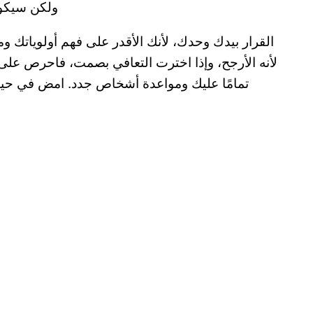
ولكن سيكون عليك أن تبتعد عنه لفترة كافية حتى تتعافى تماماً؟
القرار بيدك وحدك، لأنك الأقدر على فهم أولوياتك وم
لأنه الأرجح، وإذا اخترت التعافي بصمت، فاحرص على 
تمامًا عليك ومواعدة أشخاص جدد. امض في حيات