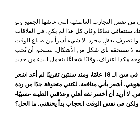
 ضمن التجارب العاطفية التي عاشها الجميع ولو
نك ستتعافى تمامًا وكأن كل هذا لم يكن. في العلاقات
ًا، والتصرف بعقلٍ مجرد. لا شيء أسوأ من ضياع الوقت
شه لا تستحقه بأي شكل من الأشكال. تستحق أن تُحب
أنا فتاة محجبة. تحجبت في عمر صغير. الآن، أنا في سن الـ 18 عامًا، ومنذ سنتين تقريبًا لم أعد اشعر
هويتي. أشعر بأني منافقة. لكنني متخوفة جدًا من ردة
 لا أريد أن أخسر ثقة أهلي وعلاقتي الطيبة -نسبيًا-
ولكن في نفس الوقت الحجاب بدأ يخنقني. ما الحل؟