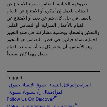
ظروفهم الحياتية للتضامن، سواء الامتناع عن
الذهاب للعمل إن أمكن، أو الامتناع عن القيام
بالعمل في حال كان يتم عن بعد، أو الامتناع عن
القيام بالأعمال المنزلية، أو التضامن القلبي
والتفكير بالضحايا وبحتمية مشاركتنا في صنع التغيير
لحماية نساء حياتهن في خطر. التضامن هو المحور
وهو الأساس، أن يشعر كل منا أنه مستعد للقيام
بفعل مهما كان بسيطاً.
Tagged:
اضراب
جرائم قتل النساء
حقوق الإنسان
حقوق
المرأة
مقال رأي
نسويات
نسوية
Follow Us On Discover
Make Us Preferred In Top Stories