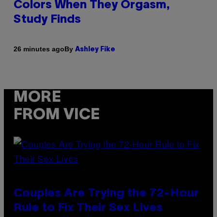
Colors When They Orgasm,
Study Finds
By
26 minutes ago
Ashley Fike
MORE
FROM VICE
Couples Are Trying the 72-Hour
Rule to Fix Their Sex Lives