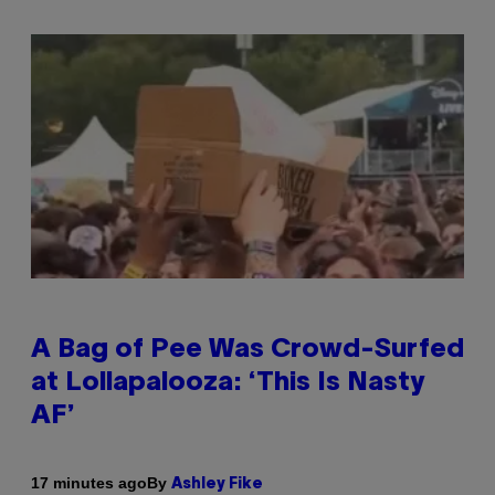
A Bag of Pee Was Crowd-Surfed
at Lollapalooza: ‘This Is Nasty
AF’
By
17 minutes ago
Ashley Fike