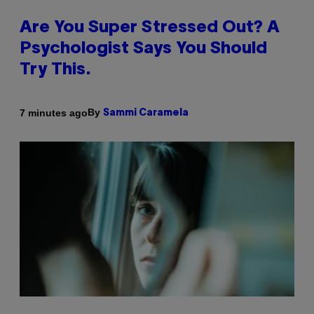
Are You Super Stressed Out? A
Psychologist Says You Should
Try This.
By
7 minutes ago
Sammi Caramela