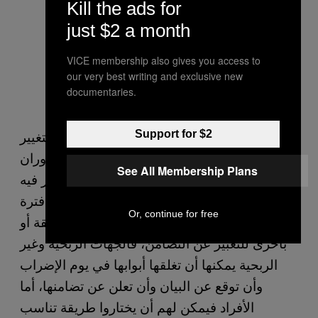
Kill the ads for
just $2 a month
VICE membership also gives you access to
our very best writing and exclusive new
documentaries.
هذه الحملة موجهة للجميع، لكل فرد، لأن التغيير
Support for $2
الجذري يتطلب وقت، وقد يحدث ببطء، كدوران
See All Membership Plans
الأرض حول الشمس، الدوران الذي لا نشعر فيه
عندما يحدث ولكن ندرك أنه وقع بالفعل بعد فترة
Or, continue for free
من الزمن. كل شخص يمكن أن يساهم بطريقة أو
بأخرى للتعبير عن التضامن، فالجهات الربحية وغير
الربحية يمكنها أن تغلقها أبوابها في يوم الإضراب
وأن توقع عن البيان وأن تعلن عن تضامنها، أما
الأفراد فيمكن لهم أن يختاروا طريقة تناسب