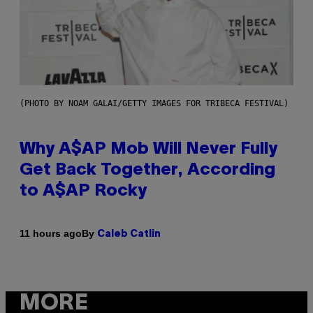
(PHOTO BY NOAM GALAI/GETTY IMAGES FOR TRIBECA FESTIVAL)
Why A$AP Mob Will Never Fully
Get Back Together, According
to A$AP Rocky
By
11 hours ago
Caleb Catlin
MORE