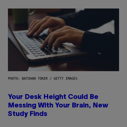
PHOTO: BATUHAN TOKER / GETTY IMAGES
Your Desk Height Could Be
Messing With Your Brain, New
Study Finds