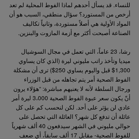
للنساء. قد يسأل أحدهم لماذا الفوط المحلية لم تعد
أرخص من المستورد؟ سؤال منطقي، السبب هو أن
المواد الأولية هي أصلاً مستوردة، وثانياً تكاليف
الصناعة أصبحت أكثر مع أزمة المازوت والبنزين.
رشا، 23 عاماً، التي تعمل في مجال السوشيال
ميديا وتأخذ راتب مليوني ليرة (الذي كان يساوي
1,300$ قبل واليوم يساوي 250$) ترى أن مشكلة
الفوط الصحية أمر يتم تجاهله من قبل الوزراء
ورجال السلطة لأنه لا يعنيهم مباشرة: “هؤلاء يرون
أنّ يكون سعر عبوة الفوط الصحية 3،000 ليرة أمر
عادي لن يؤثر على أحد. لكن لنحسب كم على كل
عائلة أن تدفع كل شهر؟ العائلة التي تحصل على
حوالي مليوني في الشهر سيدفعون 40 ألف شهرياً
للفوط الصحية- مقابل 17 ألف سابقاً، أي ضعف