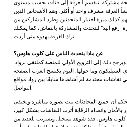
ة مشتركة. تنقسم الغرفة إلى فئات بحسب مستوى
نشأ الغرفة مشرف واحد أو أكثر، وهم الأشخاص الذين
م كذلك ميزة اختيار المتحدثين وطرد المشاركين من
ة “رفع اليد” للتحدث والمشاركة بالنقاش، كما يمكنك
ترك الغرفة بهدوء متى أردت.
عن ماذا يتحدث الناس على كلوب هاوس؟
يطغى رواد الأعمال على مساحة واسعة من النقاش ويرجح ذلك إلى الترويج الأولي للمنصة كملتقى لرواد
دي السيليكون وما حولها. اليوم يكتسح العرب الصفحة
 نقاشات محتدمة لم أشاهدها سابقًا بين رواد مواقع
التواصل.
 بحكم أن جميع المحادثات تبث بصورة مباشرة وتختفي
 بالأمان وانعدام الرقابة أثرت النقاشات بشكل كبير،
 كلوب هاوس، فقد شوهد تسجيل وتسريب للعديد من
المهاجمة، أبرزها كان نتيجة لاحتدام النقاش في أحد