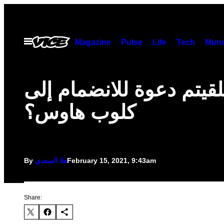
Skip
to
content
Open
Magazine
Pulse
Life
Tech
Munc
Menu
قيتم دعوة للانضمام إلى
كلوب هاوس؟
February 15, 2021, 9:43am
هلا السعدي
By
Share: