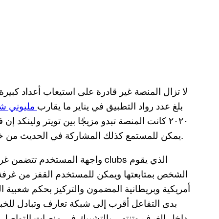
لا تزال المنصة غير قادرة على استيعاب أعداد كبير
بلغ عدد رواد التطبيق في يناير ما يقارب
مليوني 
٢٠٢٠ كانت المنصة تبدو مزيجًا بين تويتر ولينك
يمكن للمستمع كذلك المشاركة في الحديث من خلال اتاحة المساحة للمداخلات العامة واسئلة الحضور.
الشخص بمتابعتها ويمكن للمستخدم القفز من غرفة
أمريكية وبريطانية المضمون والتركيز بحكم شعبية ا
بدى التفاعل أقرب إلى شبكة تعارف وتبادل للخب
داخل الغرف وتنتهي بالتشبيك في منصات التواصل ا