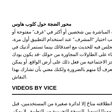
محور الضجة حول كلوب هاوس
 المباشرة بين شخصين أو أكثر في “غرف” مفتوحة أو
اختيار “المشرف.” عند استخدام التطبيق أول مرة،
جلس فيه للحديث مع اصدقائك بينما تستمر أذنيك في
رباء على الطاولات المجاورة من حولك -قد يكون بودك
جز الاجتماعية من فعل ذلك على أرض الواقع. أو يمكن
عرف أيًا منهم بالضرورة ولكنك معني بأن تشارك بهذا
النقاش.
VIDEOS BY VICE
نطلاقته متاحً إلا لدائرة صغيرة من المستخدمين، قبل
هيدًا لتسهيل النسخة التجريبية من التطبيق. لا يمكن