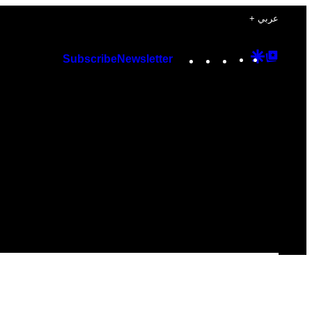
+ عربي
Instagram
TikTok
YouTube
Google
Googl
Subscribe
Newsletter
Discover
Top
Posts