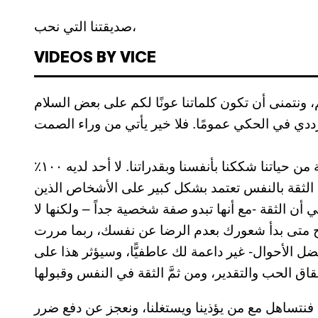
صديقتنا التي نحب،
VIDEOS BY VICE
م، ونتمنى أن تكون كلماتنا عونًا لكم على بعض السلام
الثقة في النفس أمر شائك، جميعنا في كل مرحلة من حياتنا شككنا بأنفسنا وبقدراتنا. لا أحد لديه ١٠٠٪
 الثقة بالنفس تعتمد بشكل كبير على الأشخاص الذين
 الثقة -مع أنها تبدو صفة شخصية جداً – ولكنها لا
ح متى بدأ شعورك بعدم الرضا عن نفسك، ربما مررت
 الأحوال- غير داعمة لك عاطفيًّا، وسيؤثر هذا على
، فنتساهل مع من يؤذينا ويستغلنا، ونعجز عن دفع ضرر