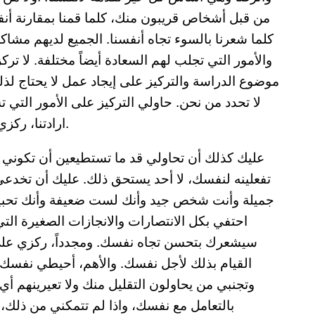
من قبل أشخاص قريبون منك، كلما قمنا بمقارنة أنفسنا
كلما شعرنا بالسوء تجاه أنفسنا. الجميع لديهم مش
والأمور التي تجلب لهم السعادة أيضاً مختلفة. لا 
موضوع الدراسة والتركيز على إيجاد عمل لا يحتاج لذ
لا تحدد من نحن. حاولي التركيز على الأمور التي ت
ارادتنا، ركزي طاقتك على تحديد الأشياء التي تحت سيطرتك فقط.
عليك كذلك أن تحاولي قد ما تستطيعين أن تكوني
تفعلينه لنفسك، لا أحد يستحق ذلك. عليك أن تخدعي
جميلة وأنت شخص جيد وأنك لست ضعيفة وأنك تحبي
احتفي بكل الانتصارات والانجازات الصغيرة التي
سيشعرك بتحسن تجاه نفسك. ومجدداً، ركزي على ف
القيام بذلك لأجل نفسك. والأهم، أحيطي نفسك
وتجنبي من يحاولون التقليل منك ولا تعيرينهم أي 
بالتعامل مع نفسك، واذا لم تتمكني من ذل