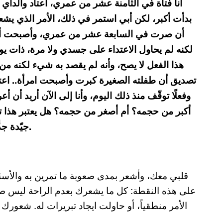
أنا فتاة في الثامنة عشر من عمري، اعتاد والدا
بدأت أكبر، لكن أبي استمر في ذلك، الأمر الذي يشع
أن صرت في السابعة عشر من عمري، وأصبحت ألاحظ
لكنه لم يحاول الاعتداء على جسدي ولا مرة، ذات يو
هذا الفعل لا يصح، وأنه لم يقصد به شيء لكنه من ش
تصديق أن طفلته الصغيرة كبرت وأصبحت امرأة.. اعتذ
وفعلًا توقّف منذ ذلك اليوم، وأنا إلى الآن أريد أن
أكبر من حجمه؟ أم أصغر من حجمه؟ هل يعتبر هذا تحرشًا
جيّدة جدًّا، وأجلس معه لساعات وحدنا نتحدث ونشاهد الأفلام.
قلبي معك، وأشعر بمدى صعوبة ما تمرين به والأسئل
على هذه النقطة: كل ما يشعرك بعدم الراحة ليس طبيع
الأمر منطقياً، أو حاولت ايجاد تبريرات له. شعورك