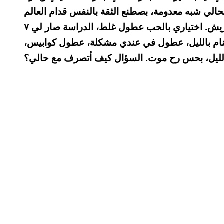
الي شبه معدومة، بصطنع الثقة بالنفس قدام العالم
بس مشان ما بين ضعيفة، وأنا أصلا أضعف من الريش. اختياري بالحب عطول غلط، الدراسة صار لي ٧
بنام بالليل، عطول في عندي مشكلة، عطول كوابيس،