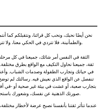
نحن أيضًا نحبك، ونحب كل قرائنا، ونتقبلكم كما أنت
والطمأنينة، فلا تتردي في الحكي معنا، ولا تترددي في الحكي عمومًا. فلا خير يأتي من وراء الصمت.
ثقة، جميعنا نحاول التكيف مع الواقع بطرق مختلفة.
في حياتك وتجارب الطفولة وصدمات الشباب. وأعني أن
تنفصل عن الواقع الذي نعيش فيه. رسالتك لم توض
بتجارب صعبة، أو عشت في بيئة غير صحية أو -في أفضل
صورتك الذهنية عن نفسك، وشعورك باستحقاق الحب والتقدير، ومن ثمَّ الثقة في النفس وقبولها.
عندما تتأثر ثقتنا بأنفسنا نصبح عرضة لأخطار مختلفة