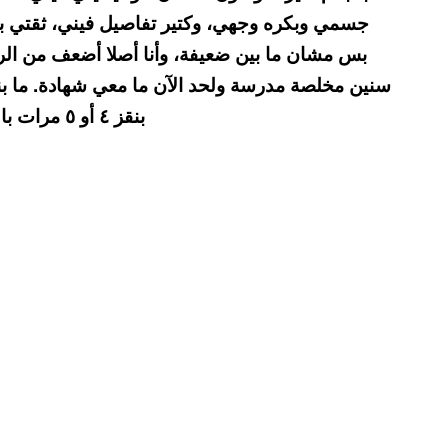
جسمي وبكره وجهي، وكتير تفاصيل فيني، ثقتي بح
سنين مخلصة مدرسة ولحد الآن ما معي شهادة. ما 
بنقز ٤ أو ٥ مرات بالليل، بحس رح موت. السؤال كيف أتصرف مع حالي؟