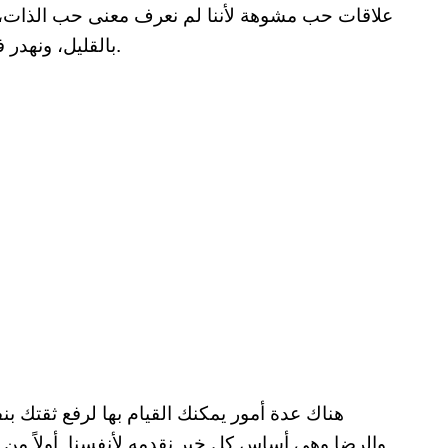
علاقات حب مشوهة لأننا لم نعرف معنى حب الذات، وب
بالقليل، ونهدر فرص تحسين حياتنا ونتهاون في إنجازات تدفعنا للأمام.
هناك عدة أمور يمكنك القيام بها لرفع ثقتك ب
والرضا وهي أساس كل خير نقدمه لأنفسنا. أولاً من