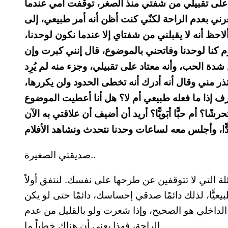
ي على تقبيلي من شفتي منذ الصغر، توقفت أمي عندما
رني بعدم الراحة لكنّي كنت أظن أنه أمر طبيعي، إلى
 أنه لا يقبلني من شفتاي إلا عندما نكون لوحدنا،
م كنا لوحدنا وفاتحني بالموضوع، قال إنني كبرت وإن
دة الحب، وأنه معتاد على تقبيلي، وجزء منه لم يُرِد
ر مني وقال أنه أدرك أنه تخطى الحدود ولن يكررها،
 أعرف إذا ما فعله طبيعي أم لا؟ هل أنا أعطيت الموضوع
؟ أم حبًّا أبَويًّا؟ أريد أن أضيف أن علاقتي به الآن
صديقتي الصغيرة..
ة التي لا تتوقفين عن طرحها على نفسك. لنتفق أولاً
يًّا، لذلك دائمًا صدقي إحساسك، دائمًا حتى لو يكن
 الداخلي هو الصحيح، وإذا شعرت ولو بالقليل من عدم
الراحة، فهذا يعني أن هناك خطباً ما.