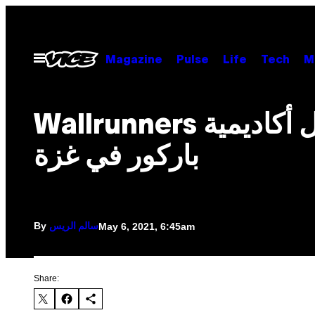
Skip
to
content
Open
Magazine
Pulse
Life
Tech
M
Menu
Wallrunners أول أكاديمية
باركور في غزة
By
May 6, 2021, 6:45am
سالم الريس
Share: