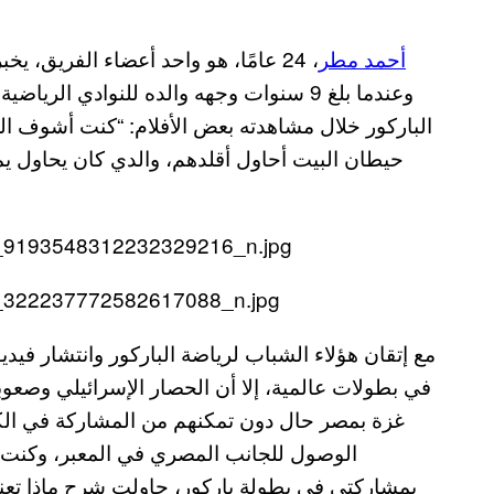
أحمد مطر
، 24 عامًا، هو واحد أعضاء الفريق، 
وعندما بلغ 9 سنوات وجهه والده للنوادي ا
الباركور خلال مشاهدته بعض الأفلام: “كنت أشوف الح
حيطان البيت أحاول أقلدهم، والدي كان يحاول ي
مع إتقان هؤلاء الشباب لرياضة الباركور وانتشار في
في بطولات عالمية، إلا أن الحصار الإسرائيلي وصع
غزة بمصر حال دون تمكنهم من المشاركة في الك
الوصول للجانب المصري في المعبر، وكنت ق
بمشاركتي في بطولة باركور، حاولت شرح ماذا تعني 