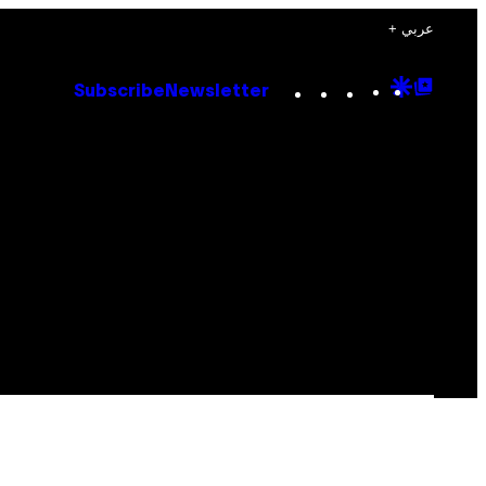
+ عربي
Instagram
TikTok
YouTube
Google
Goog
Subscribe
Newsletter
Discove
Top
Posts