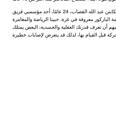
يقول الكابتن عبد الله القصاب، 24 عامًا، أحد مؤسسي فريق PK Gaza: “في البداية، كنا نقوم بالتدرب في
الباركور معروفة في غزة. حبينا الرياضة والمغامرة
هم أن تعرف قدرتك العقلية والجسدية، البعض يمتلك