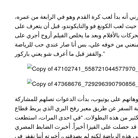
يخبرني أنه بدأ لعب كرة القدم وهو في الرابعة من عمره،
لرياضية حيث لعب الكونغ فو والتايكوندو، قبل أن يتعرف على
ركات بالأفلام وبعد ما يخلص الفيلم أروح أجري على
منعني من خوفه علي، بس أنا صار عندي حب للرياضة
والقفز قبل ما أعرف شو يعني باركور.”
ديوهاتهم على يوتيوب، بدأت الدعوات تصلهم للمشاركة
وبة السفر عن طريق معبر رفح البري الذي يربط قطاع
ثير من هذه البطولات. “في احدى المرات، استطعت
د حصلت على الفيزا أخيراً. أخبرت الضابط المصري
هذه الرياضة لكنه لم يصدقني، أخبرته أننا نقفز في