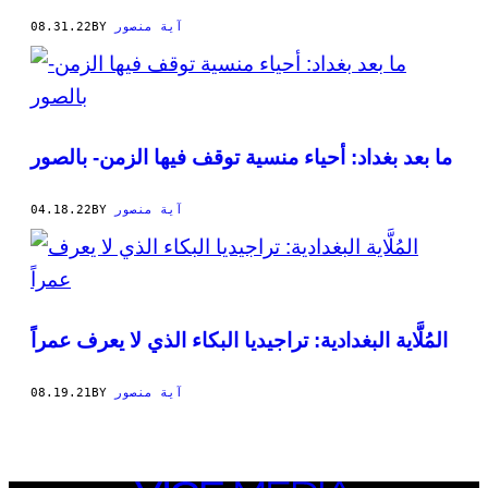
08.31.22
BY
آية منصور
ما بعد بغداد: أحياء منسية توقف فيها الزمن- بالصور
04.18.22
BY
آية منصور
المُلَّاية البغدادية: تراجيديا البكاء الذي لا يعرف عمراً
08.19.21
BY
آية منصور