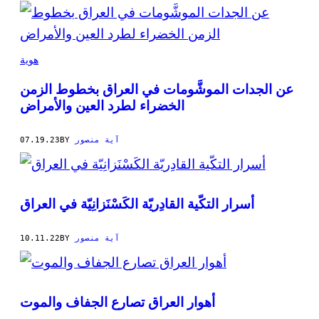
POSTS
BY
THIS
هوية
AUTHOR
عن الجدات الموشَّومات في العراق بخطوط الزمن
الخضراء لطرد العين والأمراض
07.19.23
BY
آية منصور
‎أسرار التكّية القادِريّة الكَسْنَزانِيّة في العراق
10.11.22
BY
آية منصور
أهوار العراق تصارع الجفاف والموت