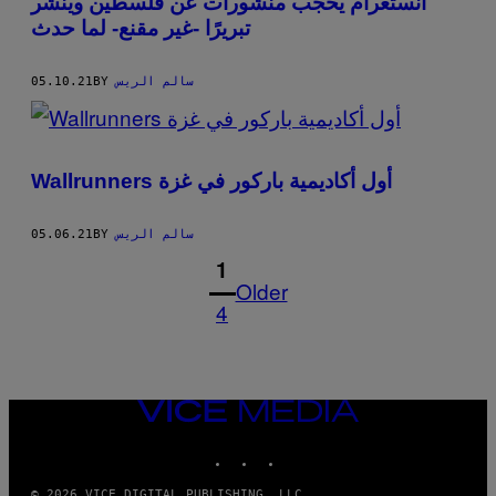
انستغرام يحجب منشورات عن فلسطين وينشر
تبريرًا -غير مقنع- لما حدث
سالم الريس
BY
05.10.21
Wallrunners أول أكاديمية باركور في غزة
سالم الريس
BY
05.06.21
1
Older
4
VICE
MEDIA
INSTAGRAM
TIKTOK
YOUTUBE
© 2026 VICE DIGITAL PUBLISHING, LLC