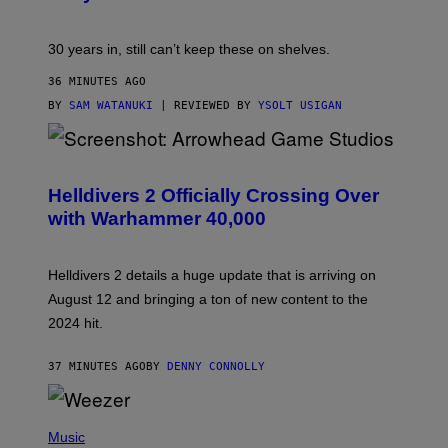
30 years in, still can’t keep these on shelves.
36 MINUTES AGO
BY
SAM WATANUKI
| REVIEWED BY
YSOLT USIGAN
S
C
R
Helldivers 2 Officially Crossing Over
E
with Warhammer 40,000
E
N
S
H
Helldivers 2 details a huge update that is arriving on
O
T
August 12 and bringing a ton of new content to the
:
2024 hit.
A
R
R
37 MINUTES AGO
BY
DENNY CONNOLLY
O
W
H
E
P
A
H
Music
D