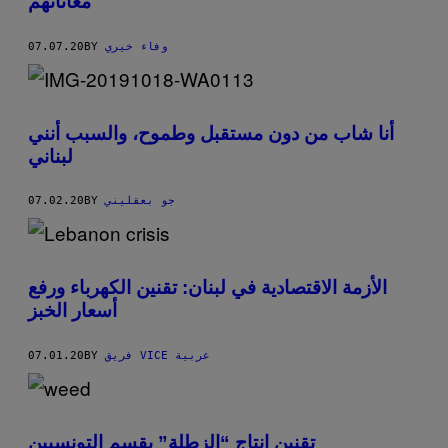
معاناتهم
07.07.20
BY
وفاء خيري
أنا شاب من دون مستقبل وطموح، والسبب أنني
لبناني
07.02.20
BY
جو بعقليني
الأزمة الاقتصادية في لبنان: تقنين الكهرباء ورفع
أسعار الخبز
07.01.20
BY
فريق VICE عربية
تقنين انتاج “الزطلة” يقسم التونسيين