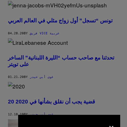
تونس “تسجل” أول زواج مثلي في العالم العربي
04.28.20
BY
فريق VICE عربية
تحدثنا مع صاحب حساب “الليرة اللبنانية” الساخر
على تويتر
01.21.20
BY
غوى أبي حيدر
20 قضية يجب أن نقلق بشأنها في 2020
12.18.19
BY
غوى أبي حيدر
×