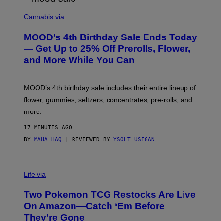
C
O
Cannabis via
U
R
MOOD’s 4th Birthday Sale Ends Today
T
E
— Get Up to 25% Off Prerolls, Flower,
S
and More While You Can
Y
O
F
M
MOOD’s 4th birthday sale includes their entire lineup of
O
O
flower, gummies, seltzers, concentrates, pre-rolls, and
D
more.
17 MINUTES AGO
BY
MAHA HAQ
| REVIEWED BY
YSOLT USIGAN
Life via
Two Pokemon TCG Restocks Are Live
On Amazon—Catch ‘Em Before
They’re Gone