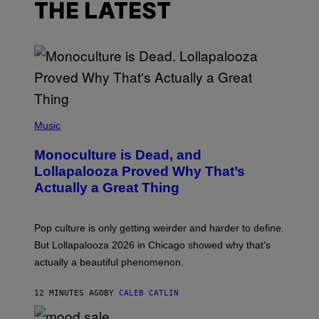
THE LATEST
(
P
Music
H
O
Monoculture is Dead, and
T
O
Lollapalooza Proved Why That’s
V
Actually a Great Thing
I
A
T
-
Pop culture is only getting weirder and harder to define.
M
O
But Lollapalooza 2026 in Chicago showed why that’s
B
actually a beautiful phenomenon.
I
L
E
12 MINUTES AGO
BY
CALEB CATLIN
)