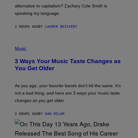
R
alternative to capitalism? Zachary Cole Smith is
T
speaking my language.
O
P
A
2 HOURS AGO
BY
LAUREN BOISVERT
N
U
C
C
P
I
H
Music
–
O
C
T
O
3 Ways Your Music Taste Changes as
O
R
I
You Get Older
B
L
I
L
S
U
/
S
As you age, your favorite bands don’t hit the same. It’s
C
T
O
not a bad thing, and here are 3 ways your music taste
R
R
A
changes as you get older.
B
T
I
I
S
O
2 HOURS AGO
BY
DAN MILAM
V
N
I
B
A
Y
G
I
E
A