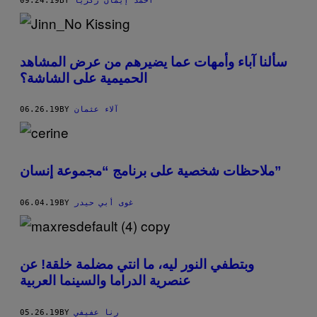
09.24.19
BY
أحمد إيمان زكريا
سألنا آباء وأمهات عما يضيرهم من عرض المشاهد
الحميمية على الشاشة؟
06.26.19
BY
آلاء عثمان
ملاحظات شخصية على برنامج “مجموعة إنسان”
06.04.19
BY
غوى أبي حيدر
وبتطفي النور ليه، ما انتي مضلمة خلقة! عن
عنصرية الدراما والسينما العربية
05.26.19
BY
رنا عفيفي