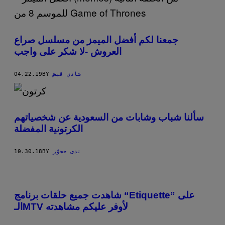
جمعنا لكم أفضل الميمز من مسلسل صراع
العروش -لا شكر على واجب
04.22.19
BY
شادي قبش
سألنا شباب وشابات من السعودية عن شخصياتهم
الكرتونية المفضلة
10.30.18
BY
ندى حجوّز
شاهدت جميع حلقات برنامج “Etiquette” على
الـMTV لأوفر عليكم مشاهدته