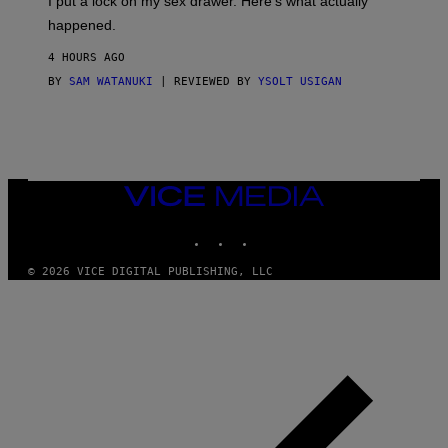
I put a lock on my sex drawer. Here’s what actually
F
)
O
happened.
R
V
4 HOURS AGO
I
C
BY
SAM WATANUKI
| REVIEWED BY
YSOLT USIGAN
E
VICE
MEDIA
INSTAGRAM
TIKTOK
YOUTUBE
© 2026 VICE DIGITAL PUBLISHING, LLC