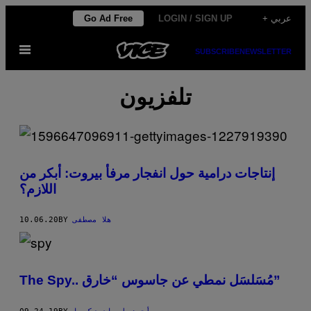
Skip
Go Ad Free
LOGIN / SIGN UP
+ عربي
to
Open
content
SUBSCRIBE
NEWSLETTER
Menu
تلفزيون
إنتاجات درامية حول انفجار مرفأ بيروت: أبكر من
اللازم؟
10.06.20
BY
هلا مصطفى
The Spy.. مُسَلسَل نمطي عن جاسوس “خارق”