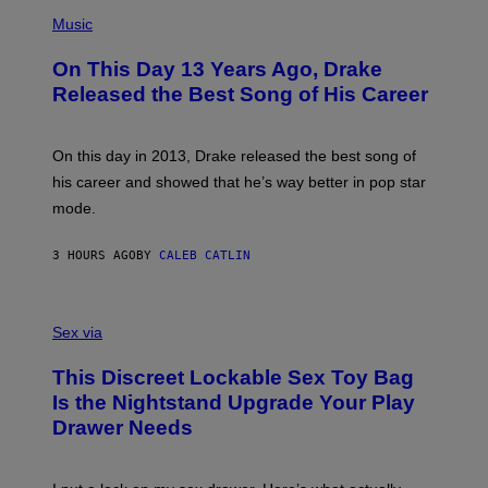
T
(
N
T
P
Music
W
Y
H
A
I
O
L
On This Day 13 Years Ago, Drake
M
T
D
A
O
I
Released the Best Song of His Career
G
B
E
E
Y
/
S
G
G
)
A
E
On this day in 2013, Drake released the best song of
R
T
his career and showed that he’s way better in pop star
Y
T
G
Y
mode.
E
I
R
M
S
A
3 HOURS AGO
BY
CALEB CATLIN
H
G
O
E
F
S
S
F
A
Sex via
/
M
W
W
I
This Discreet Lockable Sex Toy Bag
A
R
T
E
Is the Nightstand Upgrade Your Play
A
I
Drawer Needs
N
M
U
A
K
G
I
E