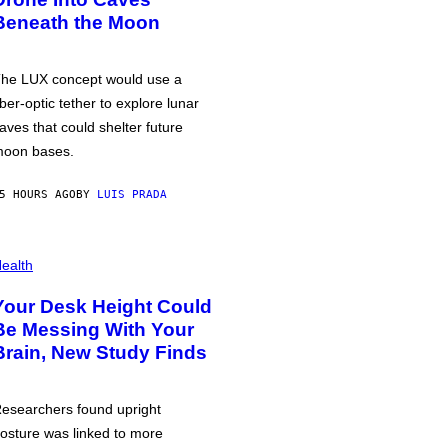
Beneath the Moon
he LUX concept would use a
iber-optic tether to explore lunar
aves that could shelter future
oon bases.
5 HOURS AGO
BY
LUIS PRADA
ealth
Your Desk Height Could
Be Messing With Your
Brain, New Study Finds
esearchers found upright
osture was linked to more