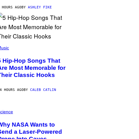
 HOURS AGO
BY
ASHLEY FIKE
usic
5 Hip-Hop Songs That
Are Most Memorable for
Their Classic Hooks
4 HOURS AGO
BY
CALEB CATLIN
cience
Why NASA Wants to
Send a Laser-Powered
Drone Into Caves