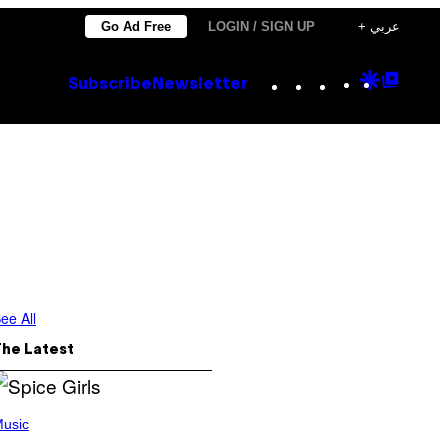
Go Ad Free
LOGIN / SIGN UP
+ عربي
Instagram
TikTok
YouTube
Google
Goog
Subscribe
Newsletter
Discove
Top
Posts
ee All
The Latest
usic