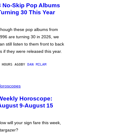
3 No-Skip Pop Albums
Turning 30 This Year
hough these pop albums from
996 are turning 30 in 2026, we
an still listen to them front to back
s if they were released this year.
 HOURS AGO
BY
DAN MILAM
oroscopes
Weekly Horoscope:
August 9-August 15
ow will your sign fare this week,
targazer?