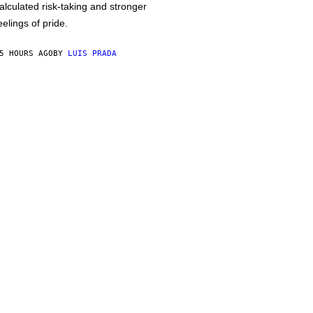
alculated risk-taking and stronger
eelings of pride.
5 HOURS AGO
BY
LUIS PRADA