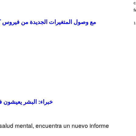
c
O
K
f
E
R
مع وصول المتغيرات الجديدة من فيروس كو
/
1
G
E
T
T
Y
I
M
A
G
E
S
خبراء: البشر يعيشون ف