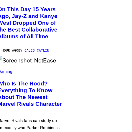
On This Day 15 Years
Ago, Jay-Z and Kanye
West Dropped One of
the Best Collaborative
Albums of All Time
 HOUR AGO
BY
CALEB CATLIN
Gaming
Who Is The Hood?
Everything To Know
About The Newest
Marvel Rivals Character
arvel Rivals fans can study up
n exactly who Parker Robbins is