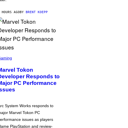
 HOURS AGO
BY
BRENT KOEPP
Gaming
Marvel Tokon
Developer Responds to
Major PC Performance
Issues
rc System Works responds to
ajor Marvel Tokon PC
erformance issues as players
lame PlayStation and review-