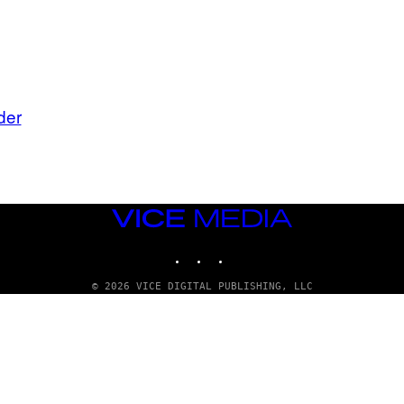
der
VICE
MEDIA
INSTAGRAM
TIKTOK
YOUTUBE
© 2026 VICE DIGITAL PUBLISHING, LLC