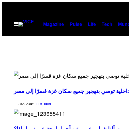
Skip
to
content
Open
Magazine
Pulse
Life
Tech
Munc
Menu
 داخلية توصي بتهجير جميع سكان غزة قسرًا إلى مصر
11.02.23
BY
TIM HUME
سألنا شباب عرب عن أجمل لهجة عربية، ولماذا؟