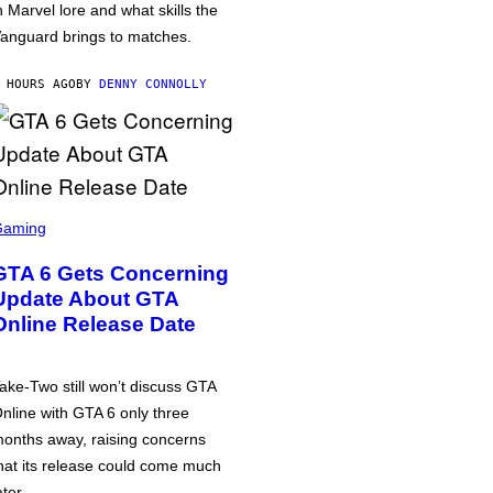
n Marvel lore and what skills the
anguard brings to matches.
 HOURS AGO
BY
DENNY CONNOLLY
Gaming
GTA 6 Gets Concerning
Update About GTA
Online Release Date
ake-Two still won’t discuss GTA
nline with GTA 6 only three
onths away, raising concerns
hat its release could come much
ater.