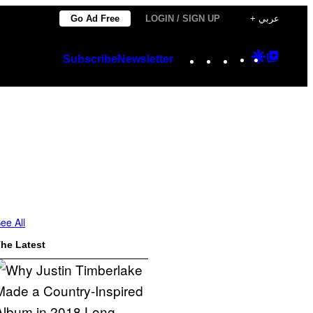
Go Ad Free
LOGIN / SIGN UP
+ عربي
Instagram
TikTok
YouTube
Google
Googl
Subscribe
Newsletter
Discover
Top
Posts
ee All
he Latest