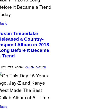
usic
Justin Timberlake
Released a Country-
Inspired Album in 2018
Long Before It Became
a Trend
 MINUTES AGO
BY
CALEB CATLIN
usic