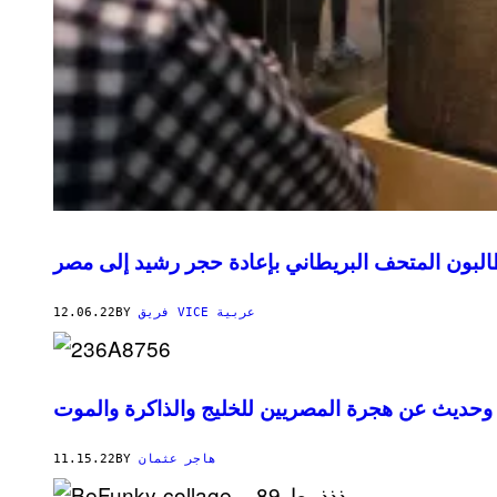
لبون المتحف البريطاني بإعادة حجر رشيد إلى مصر
12.06.22
BY
فريق VICE عربية
ة وحديث عن هجرة المصريين للخليج والذاكرة والموت
11.15.22
BY
هاجر عثمان