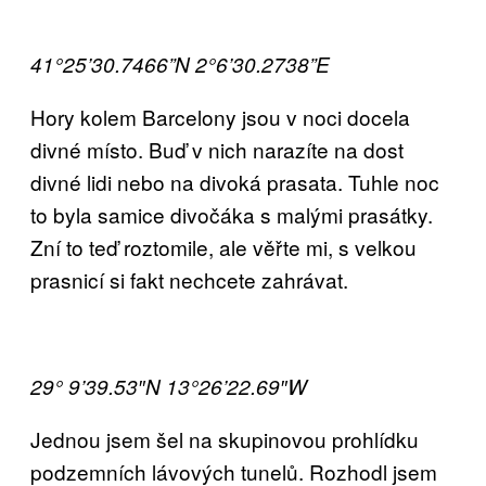
41°25’30.7466”N 2°6’30.2738”E
Hory kolem Barcelony jsou v noci docela
divné místo. Buď v nich narazíte na dost
divné lidi nebo na divoká prasata. Tuhle noc
to byla samice divočáka s malými prasátky.
Zní to teď roztomile, ale věřte mi, s velkou
prasnicí si fakt nechcete zahrávat.
29° 9’39.53″N 13°26’22.69″W
Jednou jsem šel na skupinovou prohlídku
podzemních lávových tunelů. Rozhodl jsem