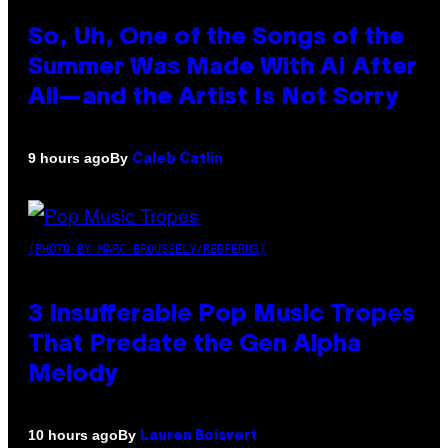
So, Uh, One of the Songs of the
Summer Was Made With AI After
All—and the Artist Is Not Sorry
By
9 hours ago
Caleb Catlin
(PHOTO BY MARC BROUSSELY/REDFERNS)
3 Insufferable Pop Music Tropes
That Predate the Gen Alpha
Melody
By
10 hours ago
Lauren Boisvert