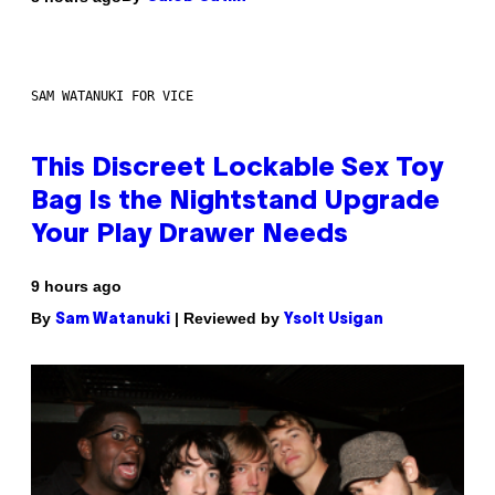
SAM WATANUKI FOR VICE
This Discreet Lockable Sex Toy
Bag Is the Nightstand Upgrade
Your Play Drawer Needs
9 hours ago
By
| Reviewed by
Sam Watanuki
Ysolt Usigan