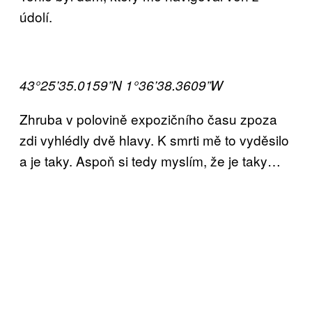
údolí.
43°25’35.0159”N 1°36’38.3609”W
Zhruba v polovině expozičního času zpoza
zdi vyhlédly dvě hlavy. K smrti mě to vyděsilo
a je taky. Aspoň si tedy myslím, že je taky…