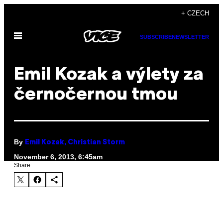
Skip
+ CZECH
to
Open
content
SUBSCRIBE
NEWSLETTER
Menu
Emil Kozak a výlety za
černočernou tmou
By
Emil Kozak, Christian Storm
November 6, 2013, 6:45am
Share: