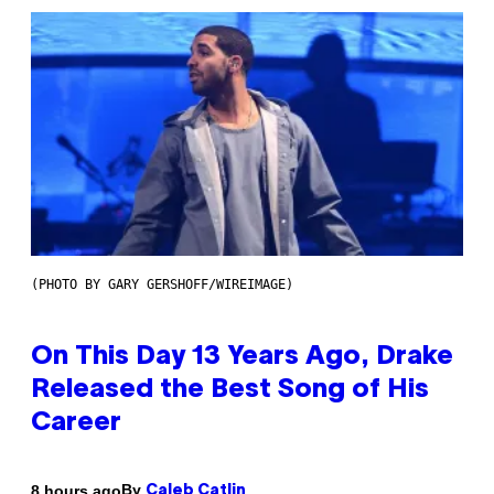
(PHOTO BY GARY GERSHOFF/WIREIMAGE)
On This Day 13 Years Ago, Drake
Released the Best Song of His
Career
By
8 hours ago
Caleb Catlin