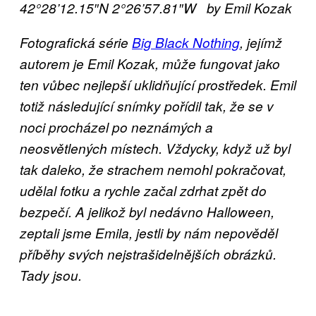
42°28’12.15″N 2°26’57.81″W
by Emil Kozak
Fotografická série
Big Black Nothing
, jejímž
autorem je Emil Kozak, může fungovat jako
ten vůbec nejlepší uklidňující prostředek. Emil
totiž následující snímky pořídil tak, že se v
noci procházel po neznámých a
neosvětlených místech. Vždycky, když už byl
tak daleko, že strachem nemohl pokračovat,
udělal fotku a rychle začal zdrhat zpět do
bezpečí. A jelikož byl nedávno Halloween,
zeptali jsme Emila, jestli by nám nepověděl
příběhy svých nejstrašidelnějších obrázků.
Tady jsou.