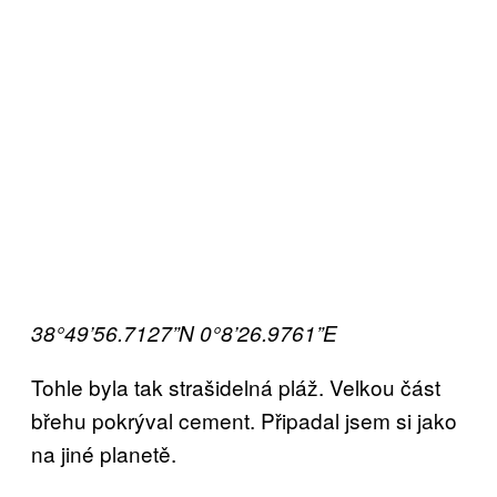
38°49’56.7127”N 0°8’26.9761”E
Tohle byla tak strašidelná pláž. Velkou část
břehu pokrýval cement. Připadal jsem si jako
na jiné planetě.