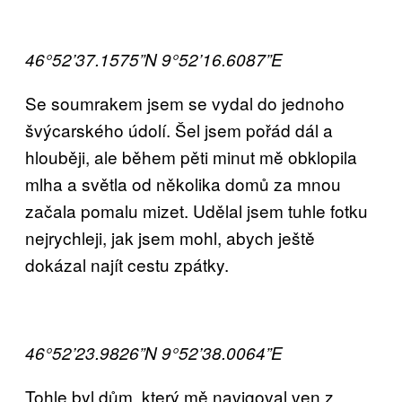
46°52’37.1575”N 9°52’16.6087”E
Se soumrakem jsem se vydal do jednoho
švýcarského údolí. Šel jsem pořád dál a
hlouběji, ale během pěti minut mě obklopila
mlha a světla od několika domů za mnou
začala pomalu mizet. Udělal jsem tuhle fotku
nejrychleji, jak jsem mohl, abych ještě
dokázal najít cestu zpátky.
46°52’23.9826”N 9°52’38.0064”E
Tohle byl dům, který mě navigoval ven z