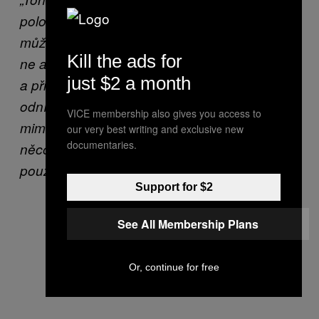
polohovatelnou opěrkou hlavy a úchyty,
můžete se k němu připoutat třmeny nebo taky
Kill the ads for
ne a používat ho jako normální židli. Vibrační
just $2 a month
a přirážecí stroj je pro všechny případy
odnímatelný. Kompresor a ovladače jsou
VICE membership also gives you access to
mimo křeslo a nakonec, ale určitě ne jako
our very best writing and exclusive new
documentaries.
něco nedůležitého, s ním dostanete i návod k
použití!“
Support for $2
See All Membership Plans
Or, continue for free