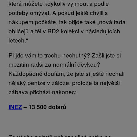
která můžete kdykoliv vyjmout a podle
potřeby omývat. A pokud ještě chvíli s
nákupem počkáte, tak přijde také „nová řada
obličejů a těl v RD2 kolekci v následujících
letech.“
Přijde vám to trochu nechutný? Zašli jste si
mezitím radši za normální děvkou?
Každopádně doufám, že jste si ještě nechali
nějaký peníze v záloze, protože ta největší
zábava přichází nakonec:
INEZ
– 13 500 dolarů
Ze všeho nejmíň nebezpečná cetka na