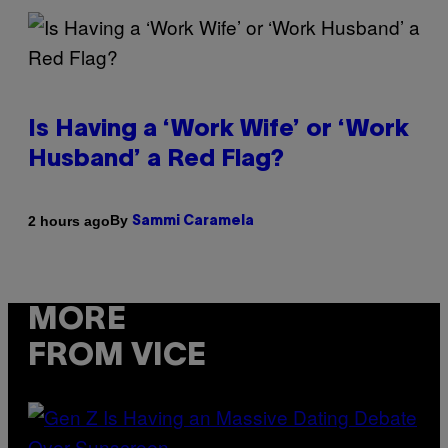
Is Having a ‘Work Wife’ or ‘Work
Husband’ a Red Flag?
By
2 hours ago
Sammi Caramela
MORE
FROM VICE