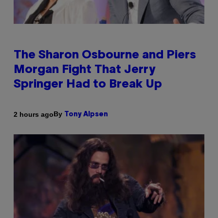
The Sharon Osbourne and Piers
Morgan Fight That Jerry
Springer Had to Break Up
By
2 hours ago
Tony Alpsen