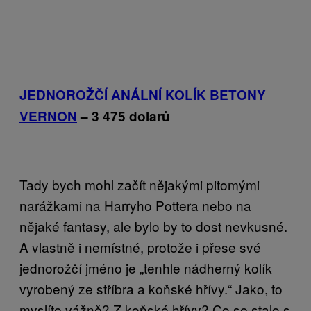
JEDNOROŽČÍ ANÁLNÍ KOLÍK BETONY
VERNON
– 3 475 dolarů
Tady bych mohl začít nějakými pitomými
narážkami na Harryho Pottera nebo na
nějaké fantasy, ale bylo by to dost nevkusné.
A vlastně i nemístné, protože i přese své
jednorožčí jméno je „tenhle nádherný kolík
vyrobený ze stříbra a koňské hřívy.“ Jako, to
myslíte vážně? Z koňské hřívy? Co se stalo s