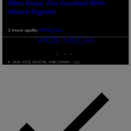
Who Keep You Hooked With
Mixed Signals
By
2 hours ago
Ashley Fike
VICE
MEDIA
INSTAGRAM
TIKTOK
YOUTUBE
© 2026 VICE DIGITAL PUBLISHING, LLC