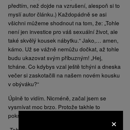
předtím, než dojde na vzrušení, alespoň si to
myslí autor článku.) Každopádně se asi
všichni můžeme shodnout na tom, že: „Tohle
není jen investice pro váš sexuální život, ale
také skvělý kousek nábytku.“ Jako,… amen,
kámo. Už se vážně nemůžu dočkat, až tohle
budu ukazovat svým příbuzným! „Hej,
tcháne. Co kdybys vzal ještě tchýni a dneska
večer si zaskotačili na našem novém kousku
v obýváku?“
Úplně to vidím. Nicméně, začal jsem se
vysmívat moc brzo. Protože takhle to
pokračuje:
×
„Tohle retro křeslo je umělecký kousek s