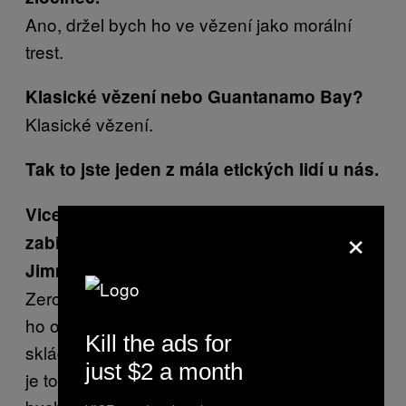
Ano, držel bych ho ve vězení jako morální
trest.
Klasické vězení nebo Guantanamo Bay?
Klasické vězení.
Tak to jste jeden z mála etických lidí u nás.
Vice: Jak by měl být Usáma bin Ládin
×
zabit?
Já bych si ho přivedl sem na Ground
Jimmy:
Zero, pak bych nahoře postavil šibenici, tam
ho oběsil a jeho tělo nechal odvézt na
Kill the ads for
skládku do Staten Island. Skládka odpadků
just $2 a month
je to pravé místo pro jeho odpočinek. Nechal