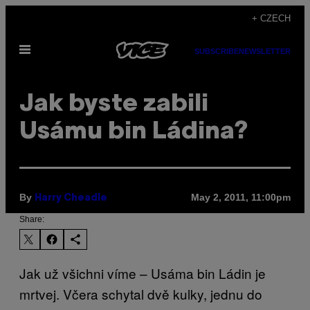
Skip
+ CZECH
to
Open
content
SUBSCRIBE
NEWSLETTER
Menu
Jak byste zabili
Usámu bin Ládina?
By
May 2, 2011, 11:00pm
Harry Cheadle
Share:
Jak už všichni víme – Usáma bin Ládin je
mrtvej. Včera schytal dvě kulky, jednu do