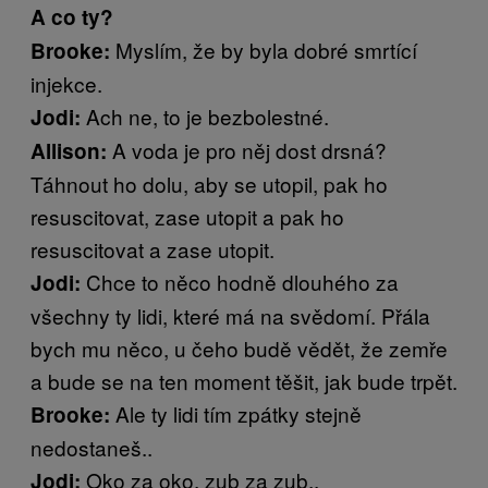
A co ty?
Myslím, že by byla dobré smrtící
Brooke:
injekce.
Ach ne, to je bezbolestné.
Jodi:
A voda je pro něj dost drsná?
Allison:
Táhnout ho dolu, aby se utopil, pak ho
resuscitovat, zase utopit a pak ho
resuscitovat a zase utopit.
Chce to něco hodně dlouhého za
Jodi:
všechny ty lidi, které má na svědomí. Přála
bych mu něco, u čeho budě vědět, že zemře
a bude se na ten moment těšit, jak bude trpět.
Ale ty lidi tím zpátky stejně
Brooke:
nedostaneš..
Oko za oko, zub za zub..
Jodi: