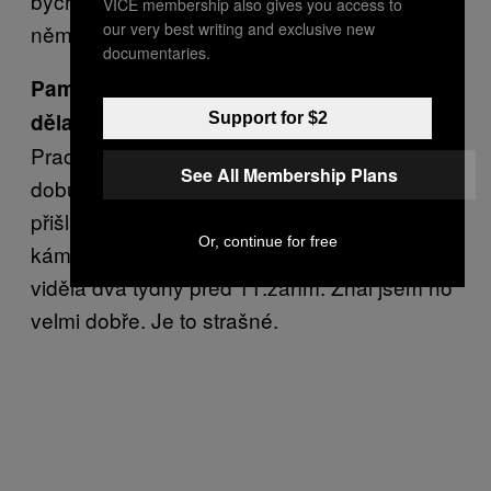
bych ho tam jen tak pohozeného, aby si na
VICE membership also gives you access to
our very best writing and exclusive new
něm krysy a rackové mohli uspořádat hody.
documentaries.
Pamatujete si na dny po 11. září? Co jste
dělal?
Support for $2
Pracoval jsem pro Ministerstvo dopravy, po
See All Membership Plans
dobu pěti dnů jsem pomáhal. Má žena tam
přišla o bratrance. Mě tam umřel dobrej
Or, continue for free
kámoš Johny Fisher. Naposledy jsem ho
viděla dva týdny před 11.zářím. Znal jsem ho
velmi dobře. Je to strašné.