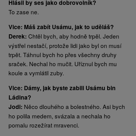
Hlásil by ses jako dobrovolník?
To zase ne.
Vice: Máš zabít Usámu, jak to uděláš?
Chtěl bych, aby hodně trpěl. Jeden
Derek:
výstřel nestačí, protože lidi jako byl on musí
trpět. Táhnul bych ho přes všechny druhy
sraček. Nechal ho mučit. Uříznul bych mu
koule a vymlátil zuby.
Vice: Dámy, jak byste zabili Usámu bin
Ládina?
Něco dlouhého a bolestného. Asi bych
Jodi:
ho polila medem, svázala a nechala ho
pomalu rozežírat mravenci.