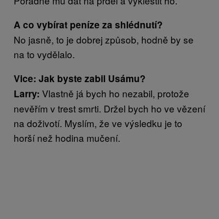
Pořádně mu dát na prdel a vykleštit ho.
A co vybírat peníze za shlédnutí?
No jasně, to je dobrej způsob, hodně by se
na to vydělalo.
Vice: Jak byste zabil Usámu?
Vlastně já bych ho nezabil, protože
Larry:
nevěřím v trest smrti. Držel bych ho ve vězení
na doživotí. Myslím, že ve výsledku je to
horší než hodina mučení.