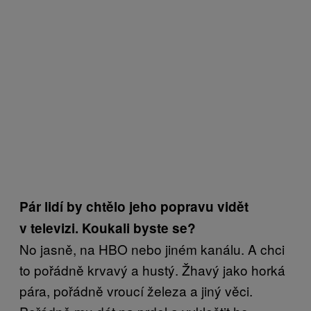
Pár lidí by chtělo jeho popravu vidět
v televizi. Koukali byste se?
No jasně, na HBO nebo jiném kanálu. A chci
to pořádně krvavý a hustý. Žhavý jako horká
pára, pořádně vroucí železa a jiný věci.