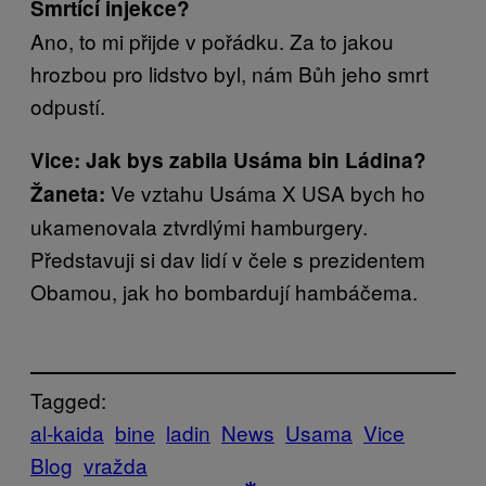
Smrtící injekce?
Ano, to mi přijde v pořádku. Za to jakou
hrozbou pro lidstvo byl, nám Bůh jeho smrt
odpustí.
Vice: Jak bys zabila Usáma bin Ládina?
Ve vztahu Usáma X USA bych ho
Žaneta:
ukamenovala ztvrdlými hamburgery.
Představuji si dav lidí v čele s prezidentem
Obamou, jak ho bombardují hambáčema.
Tagged:
al-kaida
bine
ladin
News
Usama
Vice
Blog
vražda