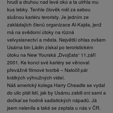
hrudi a druhou nad levé oko a ta utrhla mu
kus lebky. Tenhle člověk měl za sebou
slušnou kariéru teroristy. Je jedním ze
zakládajích členů organizace Al-Kajda, jenž
má na svědomí útoky na různá
velvyslanectví a města. Největší ohlas ovšem
Usáma bin Ládin získal po teroristickém
útoku na New Yourská „Dvojčata“ 11.září
2001. Ke konci své kariéry se věnoval
převážně filmové tvorbě – Natočil pár
krátkých výhružných videí.
Náš americký kolega Harry Cheadle se vydal
do ulic ptát lidí, jak by Usámu zabili oni sami a
dočkal se hodně sadistických nápadů. Já
jsem nelenila a také se zeptala u nás v ČR.