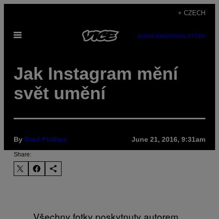
Skip
+ CZECH
to
Open
content
SUBSCRIBE
NEWSLETTER
Menu
Jak Instagram mění
svět umění
By
Brad Phillips
June 21, 2016, 9:31am
Share:
Všechny fotky poskytnuty autorem