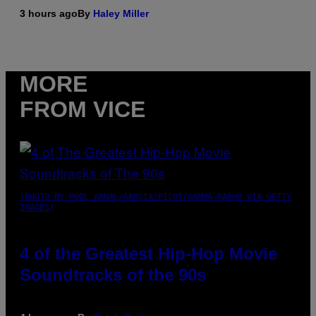
3 hours ago
By
Haley Miller
MORE
FROM VICE
(PHOTO BY POOL ARNAL/GARCIA/PICOT/GAMMA-RAPHO VIA GETTY
IMAGES)
4 of the Greatest Hip-Hop Movie
Soundtracks of the 90s