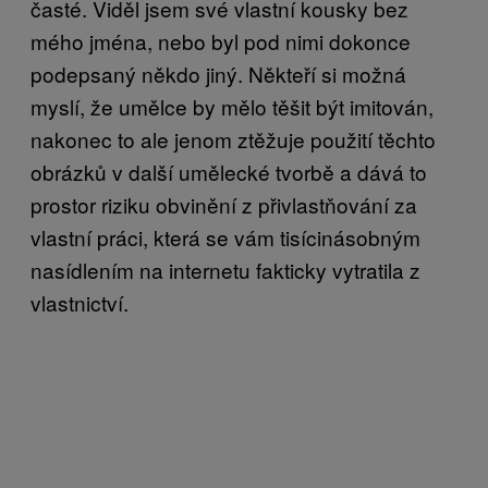
časté. Viděl jsem své vlastní kousky bez
mého jména, nebo byl pod nimi dokonce
podepsaný někdo jiný. Někteří si možná
myslí, že umělce by mělo těšit být imitován,
nakonec to ale jenom ztěžuje použití těchto
obrázků v další umělecké tvorbě a dává to
prostor riziku obvinění z přivlastňování za
vlastní práci, která se vám tisícinásobným
nasídlením na internetu fakticky vytratila z
vlastnictví.