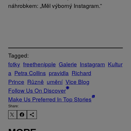
náhrobkem: „Měl výborný Instagram.”
Tagged:
fotky
freethenipple
Galerie
Instagram
Kultur
a
Petra Collins
pravidla
Richard
Prince
Různě
umění
Vice Blog
Follow Us On Discover
Make Us Preferred In Top Stories
Share: