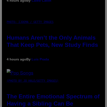
4 hours ago
By
Caleb Catlin
PHOTO: IJDEMA / GETTY IMAGES
Humans Aren’t the Only Animals
That Keep Pets, New Study Finds
4 hours ago
By
Luis Prada
(PHOTO BY JO HALE/GETTY IMAGES)
The Entire Emotional Spectrum of
Having a Sibling Can Be