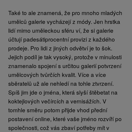
Také to ale znamená, že pro mnoho mladých
umělců galerie vycházejí z módy. Jen hrstka
lidí mimo uměleckou sféru ví, že si galerie
účtují padesátiprocentní provizi z každého
prodeje. Pro lidi z jiných odvětví je to šok.
Jejich podíl je tak vysoký, protože v minulosti
znamenalo spojení s určitou galerií potvrzení
umělcových tvůrčích kvalit. Více a více
sběratelů už ale nehledí na tohle ztvrzení.
Spíš jim jde o jména, která slyší štěbetat na
koktejlových večírcích a vernisážích. V
tomhle směru potom přijde vhod přední
postavení online, které vaše jméno rozvíří po
společnosti, což vás zbaví potřeby mít v