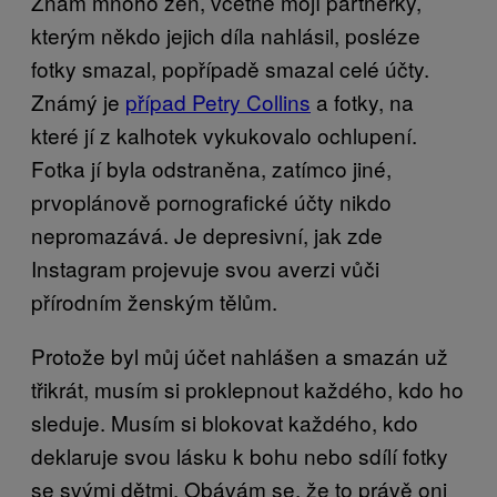
Znám mnoho žen, včetně mojí partnerky,
kterým někdo jejich díla nahlásil, posléze
fotky smazal, popřípadě smazal celé účty.
Známý je
případ Petry Collins
a fotky, na
které jí z kalhotek vykukovalo ochlupení.
Fotka jí byla odstraněna, zatímco jiné,
prvoplánově pornografické účty nikdo
nepromazává. Je depresivní, jak zde
Instagram projevuje svou averzi vůči
přírodním ženským tělům.
Protože byl můj účet nahlášen a smazán už
třikrát, musím si proklepnout každého, kdo ho
sleduje. Musím si blokovat každého, kdo
deklaruje svou lásku k bohu nebo sdílí fotky
se svými dětmi. Obávám se, že to právě oni