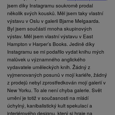
jsem díky Instagramu soukromě prodal
několik svých kousků. Měl jsem taky vlastní
výstavu v Oslu v galerii Bjarne Melgaarda.
Byl jsem součástí mnoha skupinových
výstav. Měl jsem vlastní výstavu v East
Hampton v Harper’s Books. Jedině díky
Instagramu se mi podařilo vydat knihu mých
malůvek u významného anglického
vydavatele uměleckých knih. Žádný z
vyjmenovaných posunů v mojí kariéře, žádný
z prodejů nebyl zprostředkován mojí galerií v
New Yorku. To ale není chyba galerie. Svět
umění je totiž v současnosti na mládí
úchylný, kanibalistický kult spekulací a
interiérového designu, který si hraje na