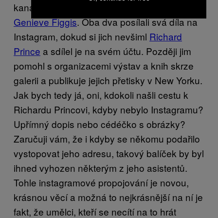
kanadského
bp laval
a britské umělkyně
Genieve Figgis
. Oba dva posílali svá díla na
Instagram, dokud si jich nevšiml
Richard
Prince
a sdílel je na svém účtu. Později jim
pomohl s organizacemi výstav a knih skrze
galerii a publikuje jejich přetisky v New Yorku.
Jak bych tedy já, oni, kdokoli našli cestu k
Richardu Princovi, kdyby nebylo Instagramu?
Upřímný dopis nebo cédéčko s obrázky?
Zaručuji vám, že i kdyby se někomu podařilo
vystopovat jeho adresu, takový balíček by byl
ihned vyhozen některým z jeho asistentů.
Tohle instagramové propojování je novou,
krásnou věcí a možná to nejkrásnější na ní je
fakt, že umělci, kteří se necítí na to hrát