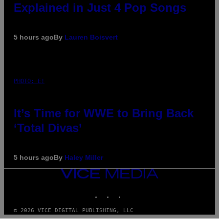
Explained in Just 4 Pop Songs
5 hours ago
By
Lauren Boisvert
PHOTO: E!
It’s Time for WWE to Bring Back
‘Total Divas’
5 hours ago
By
Haley Miller
VICE
MEDIA
INSTAGRAM
TIKTOK
YOUTUBE
© 2026 VICE DIGITAL PUBLISHING, LLC