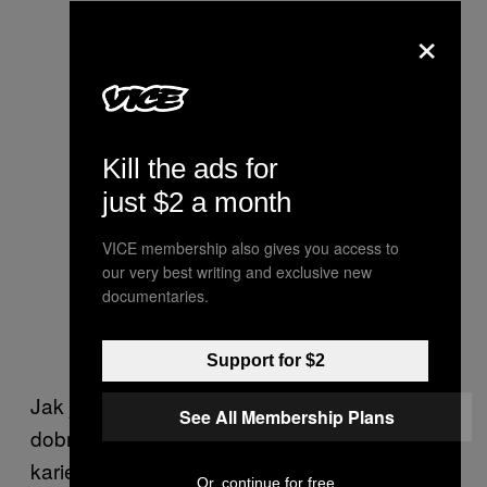
×
Kill the ads for
just $2 a month
VICE membership also gives you access to
our very best writing and exclusive new
documentaries.
Support for $2
Jak jsem již zmiňoval, Instagram je
See All Membership Plans
dobrodiním pro svět umění. Odstartoval
kariéru mnoha slibných umělců, například
Or, continue for free