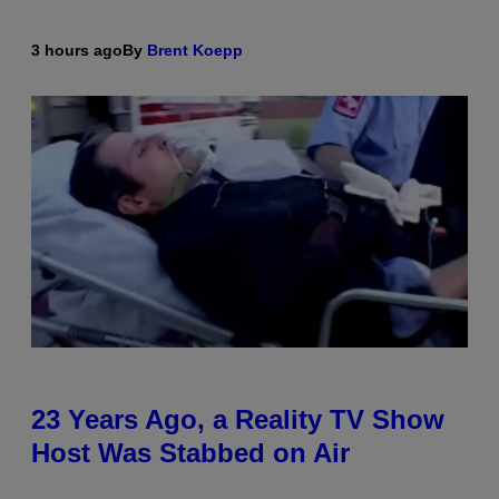
3 hours ago
By
Brent Koepp
23 Years Ago, a Reality TV Show
Host Was Stabbed on Air