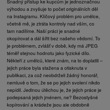
Snadný přístup ke kupcům je jednoznačnou
výhodou a zvyšuje to počet originálních děl
na Instagramu. Klíčový problém pro umělce,
včetně mě, je ztráta kontroly nad vším, co
tam nadílíme. Naší práci je snadné
okopírovat a dál šířit bez našeho vědomí. To
je problémem, zvlášť v době, kdy má JPEG
téměř stejnou hodnotu jako fyzické dílo.
Někteří z umělců, které znám, na to doplatili –
jejich práce byla stažena a otisknuta v
publikaci, za což neobdrželi žádný honorář,
nemluvě o tom, že se po jejich svolení nikdo
nepídil. Jedinou útěchou je, že jejich práce je
podepsaná jejich jménem, ne? Bezostyšné
kopírování a krádeže jsou ale obdobně