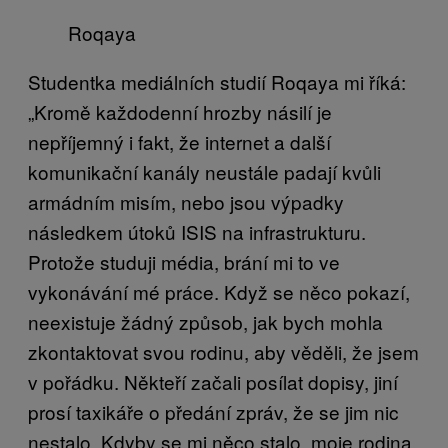
Roqaya
Studentka mediálních studií Roqaya mi říká:
„Kromě každodenní hrozby násilí je
nepříjemný i fakt, že internet a další
komunikační kanály neustále padají kvůli
armádním misím, nebo jsou výpadky
následkem útoků ISIS na infrastrukturu.
Protože studuji média, brání mi to ve
vykonávání mé práce. Když se něco pokazí,
neexistuje žádný způsob, jak bych mohla
zkontaktovat svou rodinu, aby věděli, že jsem
v pořádku. Někteří začali posílat dopisy, jiní
prosí taxikáře o předání zpráv, že se jim nic
nestalo. Kdyby se mi něco stalo, moje rodina