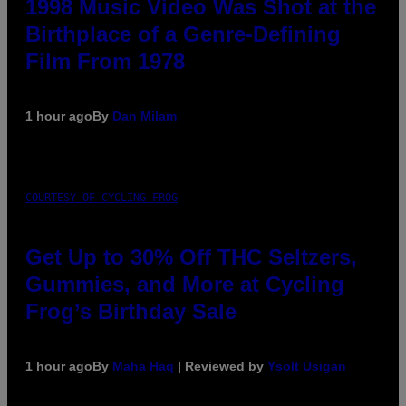
1998 Music Video Was Shot at the
Birthplace of a Genre-Defining
Film From 1978
1 hour ago
By
Dan Milam
COURTESY OF CYCLING FROG
Get Up to 30% Off THC Seltzers,
Gummies, and More at Cycling
Frog’s Birthday Sale
1 hour ago
By
Maha Haq
| Reviewed by
Ysolt Usigan