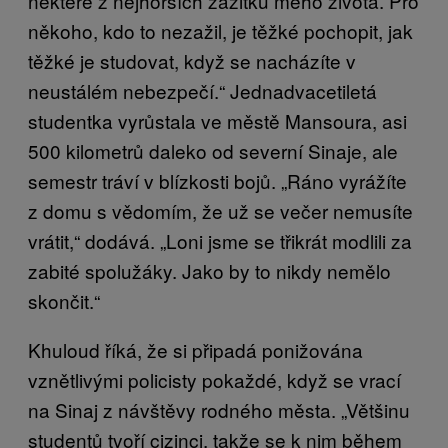
některé z nejhorších zážitků mého života. Pro
někoho, kdo to nezažil, je těžké pochopit, jak
těžké je studovat, když se nacházíte v
neustálém nebezpečí.“ Jednadvacetiletá
studentka vyrůstala ve městě Mansoura, asi
500 kilometrů daleko od severní Sinaje, ale
semestr tráví v blízkosti bojů. „Ráno vyrážíte
z domu s vědomím, že už se večer nemusíte
vrátit,“ dodává. „Loni jsme se třikrát modlili za
zabité spolužáky. Jako by to nikdy nemělo
skončit.“
Khuloud říká, že si připadá ponižována
vznětlivými policisty pokaždé, když se vrací
na Sinaj z návštěvy rodného města. „Většinu
studentů tvoří cizinci, takže se k nim během