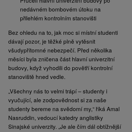
Průčelí hlavní univerzitní budovy po
nedávném bombovém útoku na
přilehlém kontrolním stanovišti
Bez ohledu na to, jak moc si místní studenti
dávají pozor, je těžké plně vytěsnit
všudypřítomné nebezpečí. Před několika
měsíci byla zničena část hlavní univerzitní
budovy, když vyhodili do povětří kontrolní
stanoviště hned vedle.
„Všechny nás to velmi trápí – studenty i
vyučující, ale zodpovědnost si za naše
studenty bereme na svědomí my,“ říká Amal
Nasruddin, vedoucí katedry anglistiky
Sinajské univerzity. „Je ale čím dál obtížnější