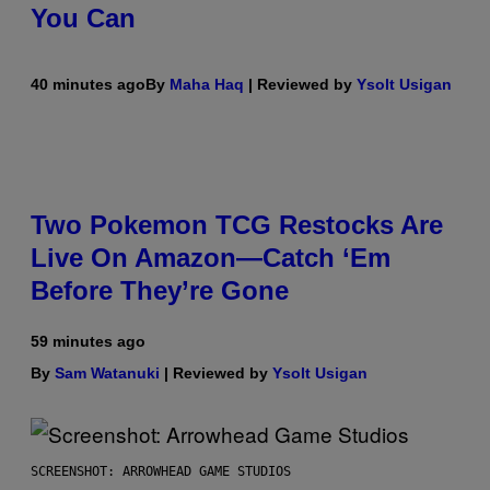
You Can
40 minutes ago
By
Maha Haq
| Reviewed by
Ysolt Usigan
Two Pokemon TCG Restocks Are
Live On Amazon—Catch ‘Em
Before They’re Gone
59 minutes ago
By
Sam Watanuki
| Reviewed by
Ysolt Usigan
SCREENSHOT: ARROWHEAD GAME STUDIOS