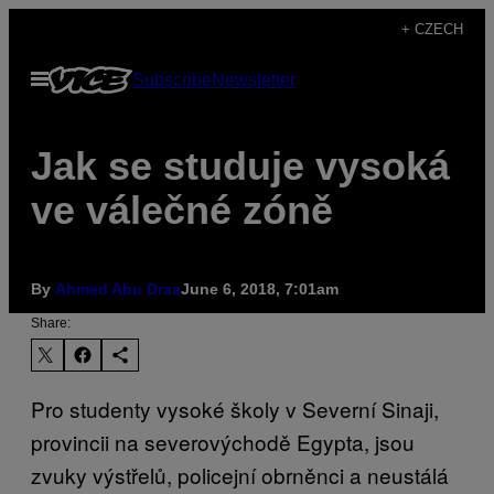
Skip
+ CZECH
to
Open
Subscribe
Newsletter
content
Menu
Jak se studuje vysoká
ve válečné zóně
By
Ahmed Abu Draa
June 6, 2018, 7:01am
Share:
Pro studenty vysoké školy v Severní Sinaji,
provincii na severovýchodě Egypta, jsou
zvuky výstřelů, policejní obrněnci a neustálá