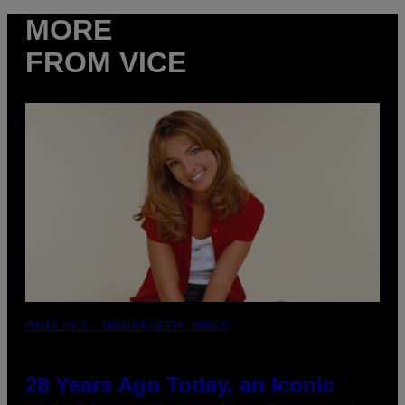
MORE
FROM VICE
PHOTO BY L. BUSACCA/GETTY IMAGES
28 Years Ago Today, an Iconic