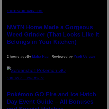
COURTESY OF NWTN HOME
NWTN Home Made a Gorgeous
Weed Grinder (That Looks Like It
Belongs in Your Kitchen)
2 hours ago
By
Maha Haq
| Reviewed by
Ysolt Usigan
SCREENSHOT: POKEMON GO
Pokémon GO Fire and Ice Hatch
Day Event Guide – All Bonuses
and Special Hatches