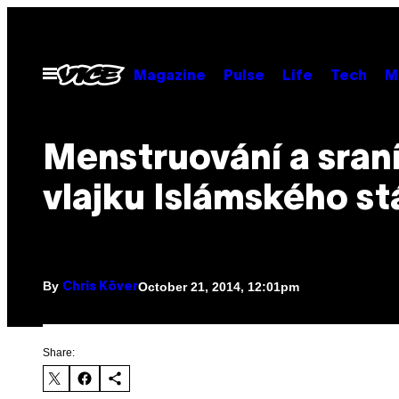
Skip
to
content
Open
Magazine
Pulse
Life
Tech
M
Menu
Menstruování a sraní
vlajku Islámského st
By
October 21, 2014, 12:01pm
Chris Köver
Share: