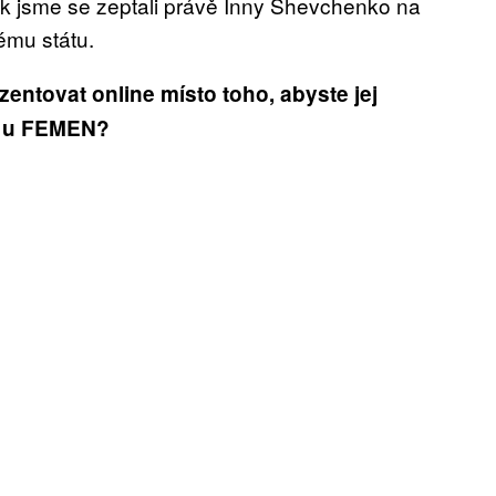
tak jsme se zeptali právě Inny Shevchenko na
ému státu.
zentovat online místo toho, abyste jej
em u FEMEN?