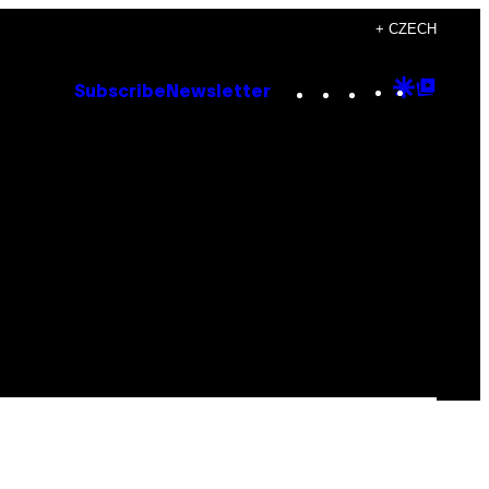
+ CZECH
Instagram
TikTok
YouTube
Google
Goog
Subscribe
Newsletter
Discove
Top
Posts