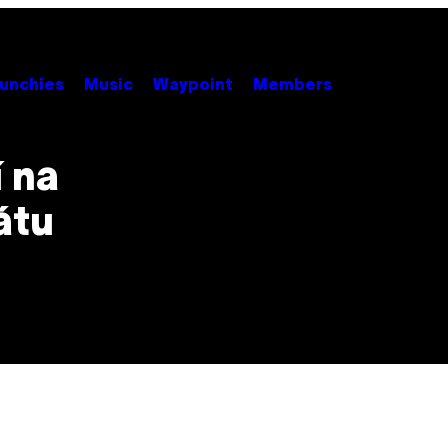
unchies
Music
Waypoint
Members
 na
átu