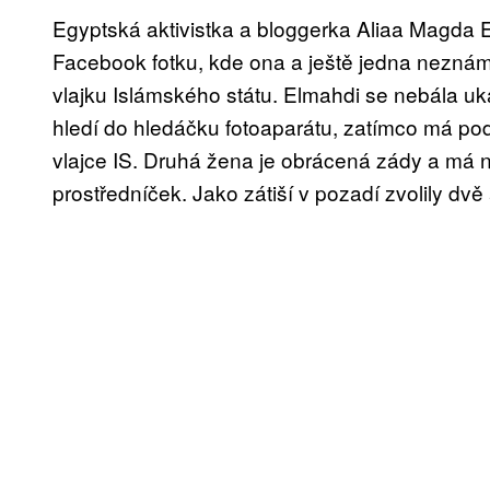
Egyptská aktivistka a bloggerka Aliaa Magda 
Facebook fotku, kde ona a ještě jedna neznámá
vlajku Islámského státu. Elmahdi se nebála u
hledí do hledáčku fotoaparátu, zatímco má p
vlajce IS. Druhá žena je obrácená zády a má 
prostředníček. Jako zátiší v pozadí zvolily dv