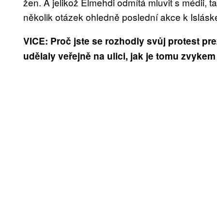
žen. A jelikož Elmehdi odmítá mluvit s médii, 
několik otázek ohledně poslední akce k Islásk
VICE: Proč jste se rozhodly svůj protest pre
udělaly veřejně na ulici, jak je tomu zvyk