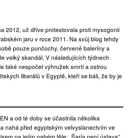
a 2012, už dříve protestovala proti mysogonii
abském jaru v roce 2011. Na svůj blog tehdy
sobě pouze punčochy, červené baleríny a
le velký skandál. V následujících týdnech
le také nespočet výhružek smrtí a ostrou
ských liberálů v Egyptě, kteří se báli, že by je
EN a od té doby se účastnila několika
ala nahá před egyptským velvyslanectvím ve
sem na jejím nahém těle: „Šaría není ústava”.