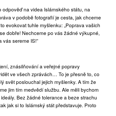
ko odpověď na videa Islámského státu, na
ráva v podobě fotografií je cesta, jak chceme
 to evokovat tuhle myšlenku: „Poprava vašich
jte se dobře! Nechceme po vás žádné výkupné,
a vás sereme IS!”
jení, znásilňování a veřejné popravy
vidět ve všech zprávách… To je přesně to, co
elý svět poslouchal jejich myšlenky. A tím že
ěláme jim tím medvědí službu. Ale měli bychom
še ideály. Bez žádné tolerance a beze strachu
tak jak si to Islámský stát představuje. Proto