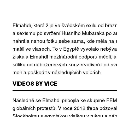
Elmahdi, která žije ve švédském exilu od březn
a sexismu po svržení Husního Mubaraka po ar
nahrála nahou fotku sebe sama, kde měla na 
mašli ve vlasech. To v Egyptě vyvolalo nebýva
získala Elmahdi mezinárodní podporu médií, a
kritiku od náboženských konzervativců i od svět
mohla poškodit v následujících volbách.
VIDEOS BY VICE
Následně se Elmahdi připojila ke skupině FEM
globálních protestů. V roce 2012 třeba pózov
Stockholmu s egyptskou vlajkou v rukou a nápi