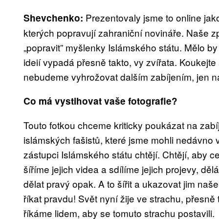
Prezentovaly jsme to online ja
Shevchenko:
kterých popravují zahraniční novináře. Naše zp
„popravit” myšlenky Islámského státu. Mělo by
ideií vypadá přesně takto, vy zvířata. Kouke
nebudeme vyhrožovat dalším zabíjením, jen n
Co má vystihovat vaše fotografie?
Touto fotkou chceme kriticky poukázat na zabí
islámských fašistů, které jsme mohli nedávno 
zástupci Islámského státu chtějí. Chtějí, aby c
šíříme jejich videa a sdílíme jejich projevy, d
dělat pravý opak. A to šířit a ukazovat jim na
říkat pravdu! Svět nyní žije ve strachu, přesně 
říkáme lidem, aby se tomuto strachu postavili.