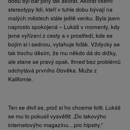
dobu byl bar plný tak akorát. Akorát všemi
stereotypy lidí, kteří v tuhle dobu bývají na
malých městech stále ještě venku. Byla jsem
naprosto spokojená – Lukáš v momenty, kdy
jsme vyřízení z cesty a v prostředí, kde se
bojím si i sednou, vytahuje foťák. Vždycky se
tak trochu děsím, že mu někdo dá do držky,
ale stane se pravý opak. Ihned bez problémů
odchytává prvního člověka. Muže z
Kalifornie.
Ten se divil se, proč si ho chceme fotit. Lukáš
se mu to pokusil vysvětlit: „Do takovýho
internetovýho magazínu…pro hipstry.”