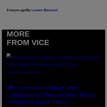
3 hours ago
By
Lauren Boisvert
MORE
FROM VICE
(PHOTO VIA T-MOBILE)
Monoculture is Dead, and
Lollapalooza Proved Why That’s
Actually a Great Thing