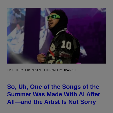
(PHOTO BY TIM MOSENFELDER/GETTY IMAGES)
So, Uh, One of the Songs of the
Summer Was Made With AI After
All—and the Artist Is Not Sorry