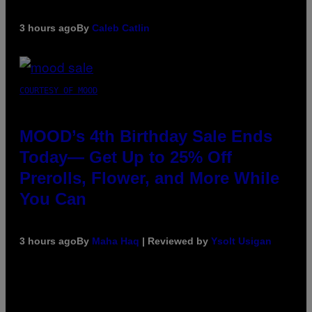
3 hours ago
By
Caleb Catlin
COURTESY OF MOOD
MOOD’s 4th Birthday Sale Ends
Today— Get Up to 25% Off
Prerolls, Flower, and More While
You Can
3 hours ago
By
Maha Haq
| Reviewed by
Ysolt Usigan