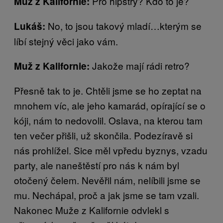
Pro hipstry? Kdo to je?
Muž z Kalifornie:
No, to jsou takový mladí…kterým se
Lukáš:
líbí stejný věci jako vám.
Jakože mají rádi retro?
Muž z Kalifornie:
Přesně tak to je. Chtěli jsme se ho zeptat na
mnohem víc, ale jeho kamarád, opírající se o
kóji, nám to nedovolil. Oslava, na kterou tam
ten večer přišli, už skončila. Podezíravě si
nás prohlížel. Sice měl vpředu byznys, vzadu
party, ale naneštěstí pro nás k nám byl
otočený čelem. Nevěřil nám, nelíbili jsme se
mu. Nechápal, proč a jak jsme se tam vzali.
Nakonec Muže z Kalifornie odvlekl s