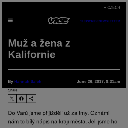
Skip
+ CZECH
to
Open
content
SUBSCRIBE
NEWSLETTER
Menu
Muž a žena z
Kalifornie
By
Hannah Saleh
June 26, 2017, 9:31am
Share:
Do Varů jsme přijížděli už za tmy. Oznámil
nám to bílý nápis na kraji města. Jeli jsme ho