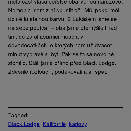
měla část vlasů čerstvě obarvenou narůžovo.
Nemohla jsem z ní spustit oči. Můj pokoj měl
úplně tu stejnou barvu. S Lukášem jsme se
na sebe podívali – oba jsme přemýšleli nad
tím, co za alfasamici musela v
devadesátkách, o kterých nám už dvacet
minut vyprávěla, být. Pak se to samovolně
zlomilo. Stáli jsme přímo před Black Lodge.
Zdvořile rozloučili, poděkovali a šli spát.
Tagged:
Black Lodge
Kalifornie
karlovy