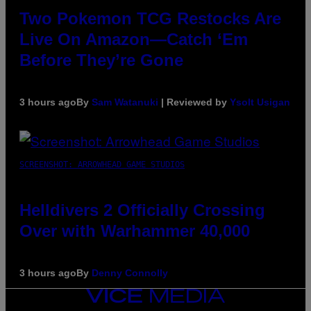
Two Pokemon TCG Restocks Are
Live On Amazon—Catch ‘Em
Before They’re Gone
3 hours ago
By
Sam Watanuki
| Reviewed by
Ysolt Usigan
SCREENSHOT: ARROWHEAD GAME STUDIOS
Helldivers 2 Officially Crossing
Over with Warhammer 40,000
3 hours ago
By
Denny Connolly
VICE
MEDIA