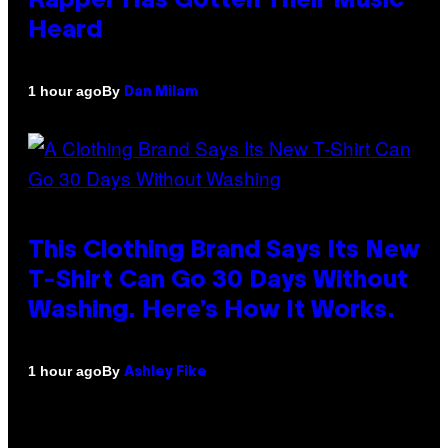
Rapper Has Gotten Their Music
Heard
By
1 hour ago
Dan Milam
This Clothing Brand Says Its New
T-Shirt Can Go 30 Days Without
Washing. Here’s How It Works.
By
1 hour ago
Ashley Fike