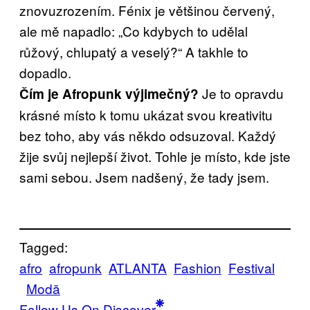
znovuzrozením. Fénix je většinou červený,
ale mě napadlo: „Co kdybych to udělal
růžový, chlupatý a veselý?“ A takhle to
dopadlo.
Je to opravdu
Čím je Afropunk výjimečný?
krásné místo k tomu ukázat svou kreativitu
bez toho, aby vás někdo odsuzoval. Každý
žije svůj nejlepší život. Tohle je místo, kde jste
sami sebou. Jsem nadšený, že tady jsem.
Tagged:
afro
afropunk
ATLANTA
Fashion
Festival
Μodă
Follow Us On Discover