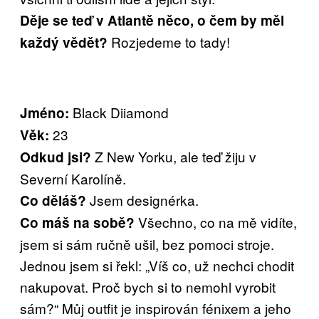
Děje se teď v Atlantě něco, o čem by měl
Rozjedeme to tady!
každý vědět?
Black Diiamond
Jméno:
23
Věk:
Z New Yorku, ale teď žiju v
Odkud jsi?
Severní Karolíně.
Jsem designérka.
Co děláš?
Všechno, co na mě vidíte,
Co máš na sobě?
jsem si sám ručně ušil, bez pomoci stroje.
Jednou jsem si řekl: „Víš co, už nechci chodit
nakupovat. Proč bych si to nemohl vyrobit
sám?“ Můj outfit je inspirován fénixem a jeho