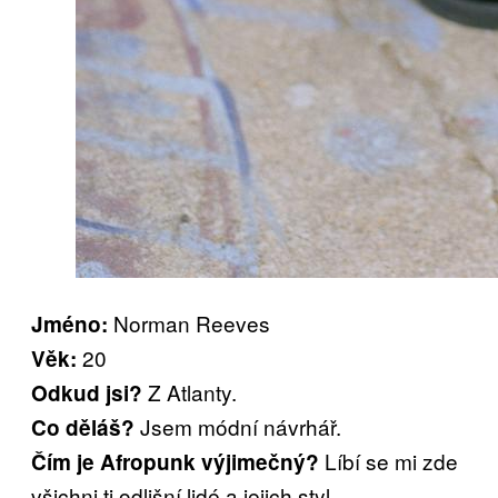
Norman Reeves
Jméno:
20
Věk:
Z Atlanty.
Odkud jsi?
Jsem módní návrhář.
Co děláš?
Líbí se mi zde
Čím je Afropunk výjimečný?
všichni ti odlišní lidé a jejich styl.