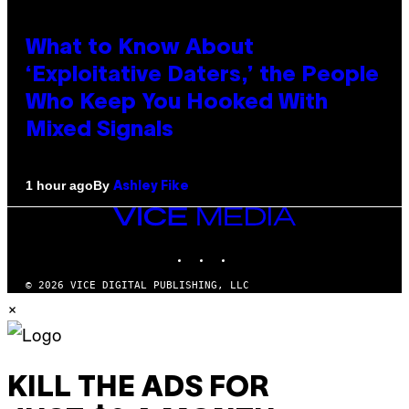
What to Know About
‘Exploitative Daters,’ the People
Who Keep You Hooked With
Mixed Signals
By
1 hour ago
Ashley Fike
VICE
MEDIA
INSTAGRAM
TIKTOK
YOUTUBE
© 2026 VICE DIGITAL PUBLISHING, LLC
×
KILL THE ADS FOR