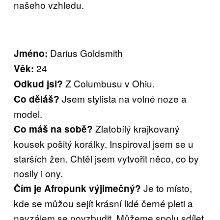
našeho vzhledu.
Darius Goldsmith
Jméno:
24
Věk:
Z Columbusu v Ohiu.
Odkud jsi?
Jsem stylista na volné noze a
Co děláš?
model.
Zlatobílý krajkovaný
Co máš na sobě?
kousek pošitý korálky. Inspiroval jsem se u
starších žen. Chtěl jsem vytvořit něco, co by
nosily i ony.
Je to místo,
Čím je Afropunk výjimečný?
kde se můžou sejít krásní lidé černé pleti a
navzájem se povzbudit. Můžeme spolu sdílet