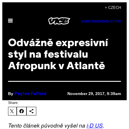
Skip
+ CZECH
to
Open
content
SUBSCRIBE
NEWSLETTER
Menu
Odvážně expresivní
styl na festivalu
Afropunk v Atlantě
By
November 29, 2017, 9:39am
Peyton Fulford
Share:
Tento článek původně vyšel na
i-D US
.