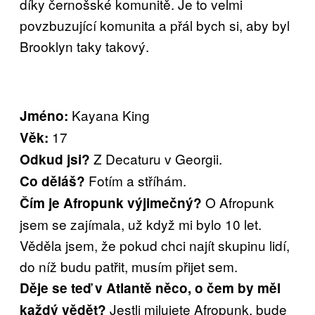
díky černošské komunitě. Je to velmi
povzbuzující komunita a přál bych si, aby byl
Brooklyn taky takový.
Kayana King
Jméno:
17
Věk:
Z Decaturu v Georgii.
Odkud jsi?
Fotím a stříhám.
Co děláš?
O Afropunk
Čím je Afropunk výjimečný?
jsem se zajímala, už když mi bylo 10 let.
Věděla jsem, že pokud chci najít skupinu lidí,
do níž budu patřit, musím přijet sem.
Děje se teď v Atlantě něco, o čem by měl
Jestli milujete Afropunk, bude
každý vědět?