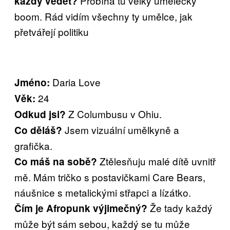
Probíhá tu velký umělecký
každý vědět?
boom. Rád vidím všechny ty umělce, jak
přetvářejí politiku
Daria Love
Jméno:
24
Věk:
Z Columbusu v Ohiu.
Odkud jsi?
Jsem vizuální umělkyně a
Co děláš?
grafička.
Ztělesňuju malé dítě uvnitř
Co máš na sobě?
mě. Mám tričko s postavičkami Care Bears,
náušnice s metalickými střapci a lízátko.
Že tady každý
Čím je Afropunk výjimečný?
může být sám sebou, každý se tu může