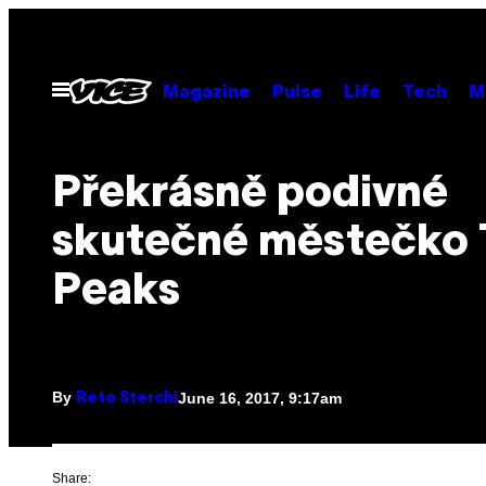
Skip
to
content
Open
Magazine
Pulse
Life
Tech
M
Menu
Překrásně podivné
skutečné městečko 
Peaks
By
June 16, 2017, 9:17am
Reto Sterchi
Share: