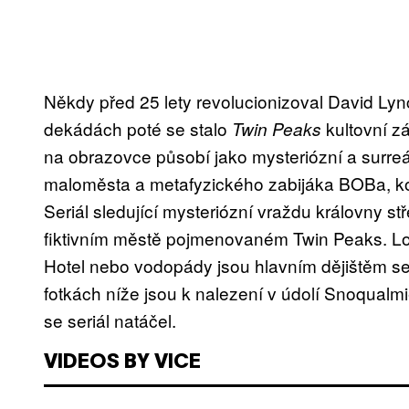
Někdy před 25 lety revolucionizoval David Lyn
dekádách poté se stalo
kultovní zá
Twin Peaks
na obrazovce působí jako mysteriózní a surre
maloměsta a metafyzického zabijáka BOBa, ko
Seriál sledující mysteriózní vraždu královny s
fiktivním městě pojmenovaném Twin Peaks. Lo
Hotel nebo vodopády jsou hlavním dějištěm se
fotkách níže jsou k nalezení v údolí Snoqual
se seriál natáčel.
VIDEOS BY VICE