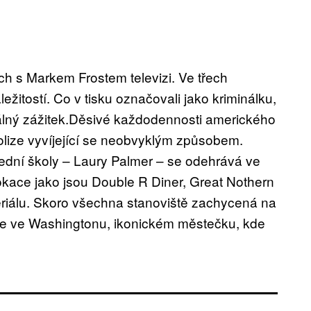
ch s Markem Frostem televizi. Ve třech
ležitostí. Co v tisku označovali jako kriminálku,
álný zážitek.Děsivé každodennosti amerického
lize vyvíjející se neobvyklým způsobem.
třední školy – Laury Palmer – se odehrává ve
kace jako jsou Double R Diner, Great Nothern
riálu. Skoro všechna stanoviště zachycená na
mie ve Washingtonu, ikonickém městečku, kde