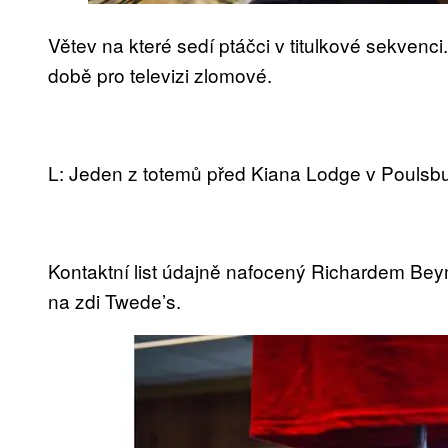
Větev na které sedí ptáčci v titulkové sekvenci
době pro televizi zlomové.
L: Jeden z totemů před Kiana Lodge v Poulsb
Kontaktní list údajně nafocený Richardem Bey
na zdi Twede’s.