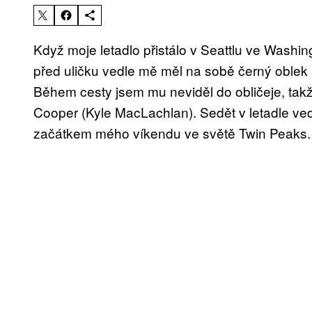
Když moje letadlo přistálo v Seattlu ve Washi
před uličku vedle mě měl na sobě černý oblek
Během cesty jsem mu neviděl do obličeje, takže
Cooper (Kyle MacLachlan). Sedět v letadle ve
začátkem mého víkendu ve světě Twin Peaks.