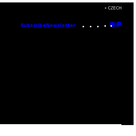
+ CZECH
Instagram
TikTok
YouTube
Google
Goog
Subscribe
Newsletter
Discove
Top
Posts