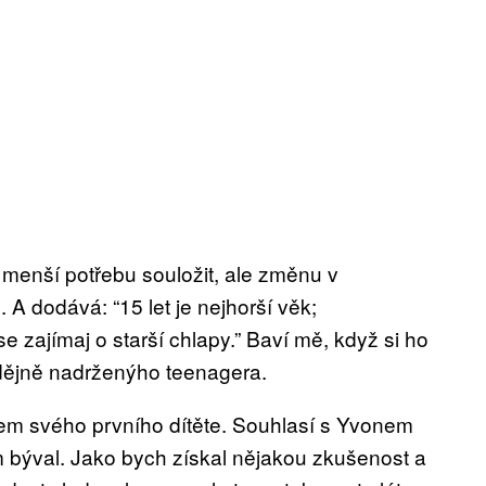
tí menší potřebu souložit, ale změnu v
. A dodává: “15 let je nejhorší věk;
se zajímaj o starší chlapy.” Baví mě, když si ho
dějně nadrženýho teenagera.
tcem svého prvního dítěte. Souhlasí s Yvonem
 býval. Jako bych získal nějakou zkušenost a