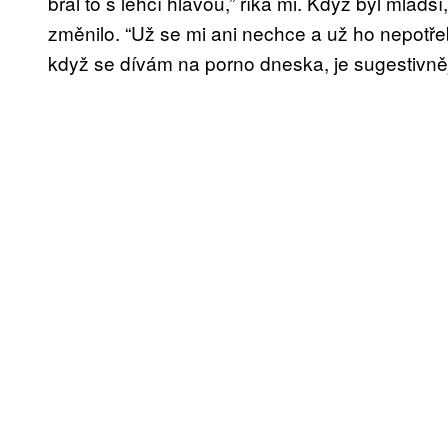
bral to s lehčí hlavou,” říká mi. Když byl mladší
změnilo. “Už se mi ani nechce a už ho nepotřeb
když se dívám na porno dneska, je sugestivněj