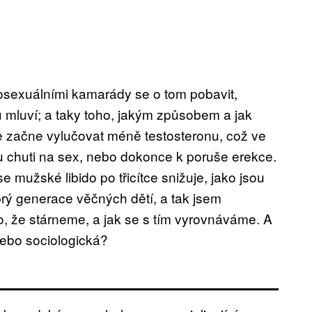
osexuálními kamarády se o tom pobavit,
u mluví; a taky toho, jakým způsobem a jak
ítce začne vylučovat méně testosteronu, což ve
 chuti na sex, nebo dokonce k poruše erekce.
e mužské libido po třicítce snižuje, jako jsou
 prý generace věčných dětí, a tak jsem
oho, že stárneme, a jak se s tím vyrovnáváme. A
 nebo sociologická?