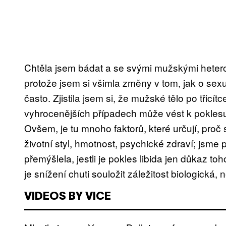
Chtěla jsem bádat a se svými mužskými heter
protože jsem si všimla změny v tom, jak o sex
často. Zjistila jsem si, že mužské tělo po třic
vyhrocenějších případech může vést k poklesu
Ovšem, je tu mnoho faktorů, které určují, proč s
životní styl, hmotnost, psychické zdraví; jsme
přemýšlela, jestli je pokles libida jen důkaz t
je snížení chuti souložit záležitost biologická,
VIDEOS BY VICE