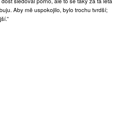
, dost sledoval porno, ale to se taky za ta léta
uju. Aby mě uspokojilo, bylo trochu tvrdší;
ší.”