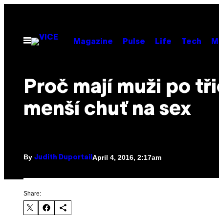
Skip
to
content
Open
Magazine
Pulse
Life
Tech
M
Menu
Proč mají muži po tři
menší chuť na sex
By
April 4, 2016, 2:17am
Judith Duportail
Share: