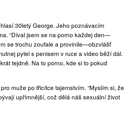
ouhlasí 30letý George. Jeho poznávacím
ma. “Díval jsem se na porno každej den—
sem se trochu zoufale a provinile—obzvlášť
mutnej pytel s penisem v ruce a video běží dál.
krát tejdně. Na to porno, kde si to pokud
ro muže po třicítce tajemstvím. “Myslím si, že
vají upřímnější, což dělá náš sexuální život