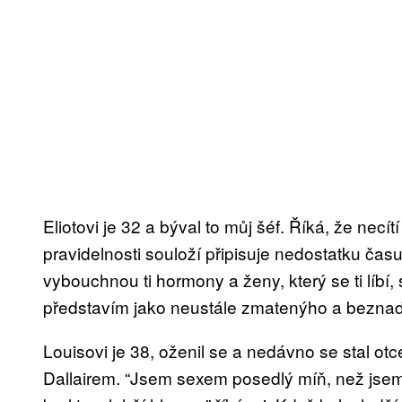
Eliotovi je 32 a býval to můj šéf. Říká, že necí
pravidelnosti souloží připisuje nedostatku času
vybouchnou ti hormony a ženy, který se ti líbí, 
představím jako neustále zmatenýho a bezna
Louisovi je 38, oženil se a nedávno se stal o
Dallairem. “Jsem sexem posedlý míň, než jsem