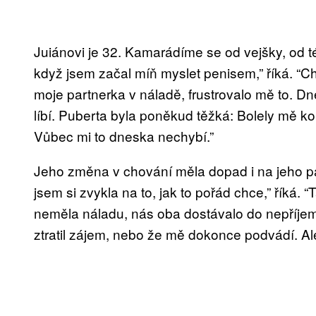
Juiánovi je 32. Kamarádíme se od vejšky, od té 
když jsem začal míň myslet penisem,” říká. “C
moje partnerka v náladě, frustrovalo mě to. Dne
líbí. Puberta byla poněkud těžká: Bolely mě k
Vůbec mi to dneska nechybí.”
Jeho změna v chování měla dopad i na jeho par
jsem si zvykla na to, jak to pořád chce,” říká.
neměla náladu, nás oba dostávalo do nepříjemn
ztratil zájem, nebo že mě dokonce podvádí. 