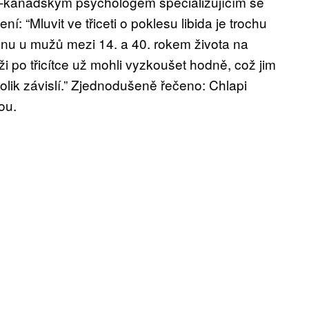
o-kanadským psychologem specializujícím se
ní: “Mluvit ve třiceti o poklesu libida je trochu
onu u mužů mezi 14. a 40. rokem života na
 po třicítce už mohli vyzkoušet hodně, což jim
olik závislí.” Zjednodušeně řečeno: Chlapi
ou.