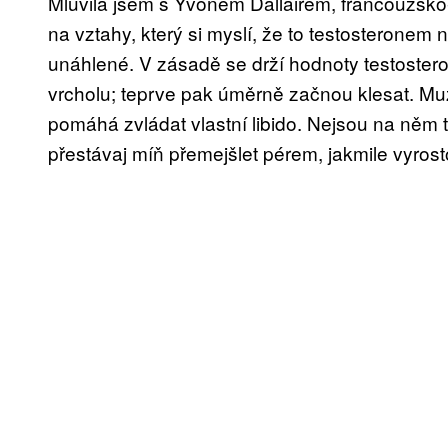
Mluvila jsem s Yvonem Dallairem, francouzsk
na vztahy, který si myslí, že to testosteronem ne
unáhlené. V zásadě se drží hodnoty testoster
vrcholu; teprve pak úměrně začnou klesat. Muži
pomáhá zvládat vlastní libido. Nejsou na něm t
přestávaj míň přemejšlet pérem, jakmile vyrost