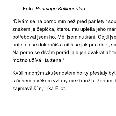
Foto:
Penelope Kolliopoulou
“Dívám se na porno míň než před pár lety,” s
znakem je čepička, kterou mu upletla jeho má
potřeboval jsem ho. Měl jsem nutkání. Cejtil j
poté, co se dokončíš a cítíš se jak prázdnej, s
Na porno se dívám pořád, ale jen dvakrát až tři
možno užívá i ta žena.”
Kvůli mnohým zkušenostem holky přestaly být p
s časem a věkem vztahy mezi muži a ženami bý
zajímavějším,” říká Eliot.