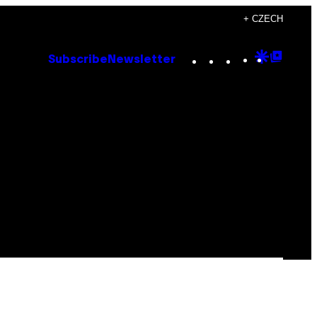
+ CZECH
Instagram
TikTok
YouTube
Google
Goog
Subscribe
Newsletter
Discove
Top
Posts